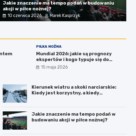
Rankingi Ligue 1 – siła francuskich klubó
Jakie znaczenie ma tempo podań w budowaniu
akcji w piłce nożnej?
5 kwietnia 2026
Marek Kasprzyk
10 czerwca 2026
Marek Kasprzyk
PIŁKA NOŻNA
entem
Mundial 2026: jakie są prognozy
ekspertów i kogo typuje się do
pucharu?
15 maja 2026
Kierunek wiatru a skoki narciarskie:
Kiedy jest korzystny, a kiedy
przeszkadza?
Jakie znaczenie ma tempo podań w
budowaniu akcji w piłce nożnej?