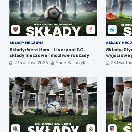
SKŁADY MECZOWE
SKŁADY MEC
Składy: West Ham – Liverpool F.C. –
Składy: Oly
składy meczowe i możliwe roszady
wyjściowe 
pojedynki
23 kwietnia 2026
Marek Kasprzyk
23 kwietni