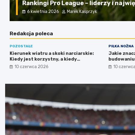
Rankingi Pro League – liderzy i najw
6 kwietnia 2026
Marek Kasprzyk
Redakcja poleca
POZOSTAŁE
PIŁKA NOŻNA
Kierunek wiatru a skoki narciarskie:
Jakie znac
Kiedy jest korzystny, a kiedy
budowaniu 
przeszkadza?
10 czerwca 2026
10 czerwc