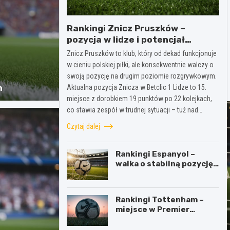
Rankingi Znicz Pruszków –
pozycja w lidze i potencjał
drużyny
Znicz Pruszków to klub, który od dekad funkcjonuje
w cieniu polskiej piłki, ale konsekwentnie walczy o
swoją pozycję na drugim poziomie rozgrywkowym.
n
Aktualna pozycja Znicza w Betclic 1 Lidze to 15.
miejsce z dorobkiem 19 punktów po 22 kolejkach,
co stawia zespół w trudnej sytuacji – tuż nad…
Czytaj dalej
Rankingi Espanyol –
walka o stabilną pozycję
w tabeli
Rankingi Tottenham –
miejsce w Premier
League i ambicje klubu