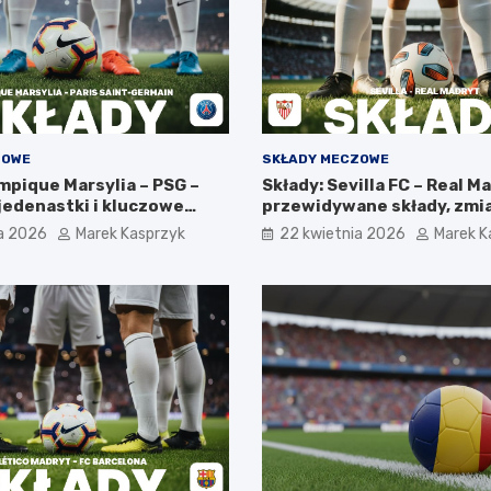
ZOWE
SKŁADY MECZOWE
mpique Marsylia – PSG –
Składy: Sevilla FC – Real M
jedenastki i kluczowe
przewidywane składy, zmia
absencje
a 2026
Marek Kasprzyk
22 kwietnia 2026
Marek K