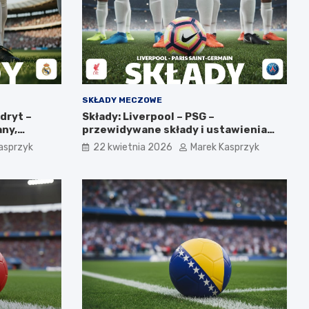
SKŁADY MECZOWE
adryt –
Składy: Liverpool – PSG –
ny,
przewidywane składy i ustawienia
taktyczne
asprzyk
22 kwietnia 2026
Marek Kasprzyk