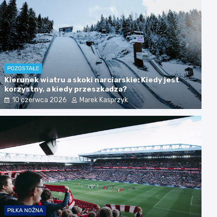
POZOSTAŁE
Kierunek wiatru a skoki narciarskie: Kiedy jest
korzystny, a kiedy przeszkadza?
10 czerwca 2026
Marek Kasprzyk
RANKINGI KLUBÓW
PIŁKA NOŻNA