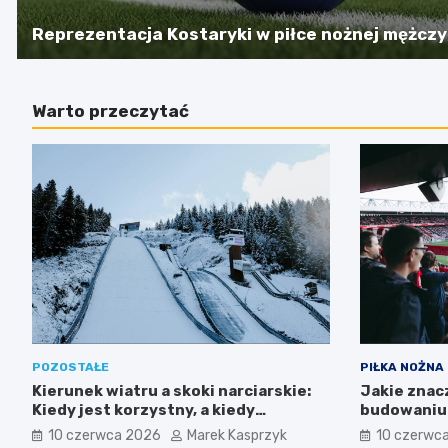
Reprezentacja Kostaryki w piłce nożnej mężcz
Warto przeczytać
POZOSTAŁE
PIŁKA NOŻNA
Kierunek wiatru a skoki narciarskie:
Jakie znac
Kiedy jest korzystny, a kiedy
budowaniu 
przeszkadza?
10 czerwca 2026
Marek Kasprzyk
10 czerwc