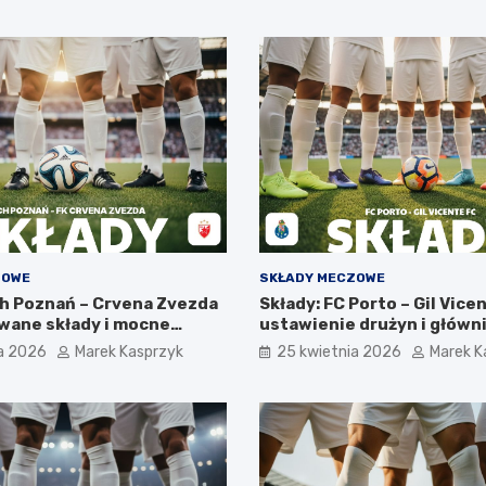
ZOWE
SKŁADY MECZOWE
ch Poznań – Crvena Zvezda
Składy: FC Porto – Gil Vice
wane składy i mocne
ustawienie drużyn i główn
żyn
a 2026
Marek Kasprzyk
25 kwietnia 2026
Marek K