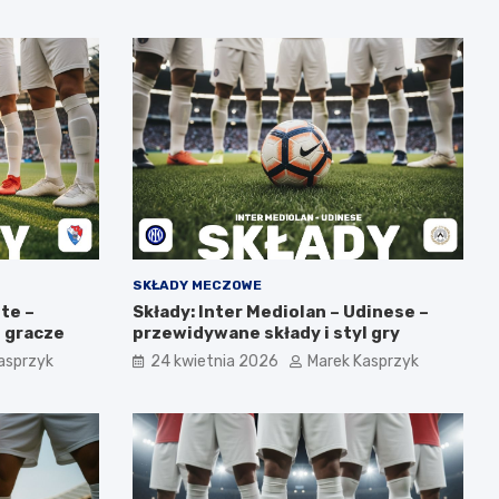
SKŁADY MECZOWE
nte –
Składy: Inter Mediolan – Udinese –
i gracze
przewidywane składy i styl gry
asprzyk
24 kwietnia 2026
Marek Kasprzyk