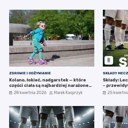
ZDROWIE I ODŻYWIANIE
SKŁADY MEC
Kolano, łokieć, nadgarstek — które
Składy: Le
części ciała są najbardziej narażone
– przewidy
podczas jazdy na rolkach?
strony dru
28 kwietnia 2026
Marek Kasprzyk
25 kwietni