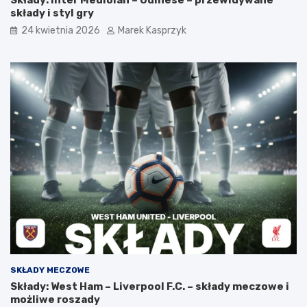
Składy: Inter Mediolan – Udinese – przewidywane
składy i styl gry
24 kwietnia 2026
Marek Kasprzyk
SKŁADY MECZOWE
Składy: West Ham – Liverpool F.C. – składy meczowe i
możliwe roszady