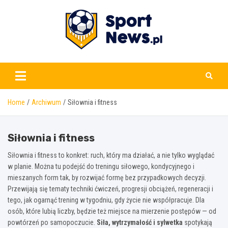
Skip
to
content
www.sportnews.pl
Home
Archiwum
Siłownia i fitness
Siłownia i fitness
Siłownia i fitness to konkret: ruch, który ma działać, a nie tylko wyglądać
w planie. Można tu podejść do treningu siłowego, kondycyjnego i
mieszanych form tak, by rozwijać formę bez przypadkowych decyzji.
Przewijają się tematy techniki ćwiczeń, progresji obciążeń, regeneracji i
tego, jak ogarnąć trening w tygodniu, gdy życie nie współpracuje. Dla
osób, które lubią liczby, będzie też miejsce na mierzenie postępów — od
powtórzeń po samopoczucie.
Siła, wytrzymałość i sylwetka
spotykają