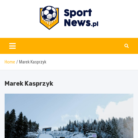
Skip
to
content
www.sportnews.pl
Home
Marek Kasprzyk
Marek Kasprzyk