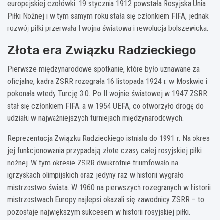
europejskiej czołówki. 19 stycznia 1912 powstała Rosyjska Unia
Piłki Nożnej i w tym samym roku stała się członkiem FIFA, jednak
rozwój piłki przerwała I wojna światowa i rewolucja bolszewicka.
Złota era Związku Radzieckiego
Pierwsze międzynarodowe spotkanie, które było uznawane za
oficjalne, kadra ZSRR rozegrała 16 listopada 1924 r. w Moskwie i
pokonała wtedy Turcję 3:0. Po II wojnie światowej w 1947 ZSRR
stał się członkiem FIFA. a w 1954 UEFA, co otworzyło drogę do
udziału w najważniejszych turniejach międzynarodowych.
Reprezentacja Związku Radzieckiego istniała do 1991 r. Na okres
jej funkcjonowania przypadają złote czasy całej rosyjskiej piłki
nożnej. W tym okresie ZSRR dwukrotnie triumfowało na
igrzyskach olimpijskich oraz jedyny raz w historii wygrało
mistrzostwo świata. W 1960 na pierwszych rozegranych w historii
mistrzostwach Europy najlepsi okazali się zawodnicy ZSRR – to
pozostaje największym sukcesem w historii rosyjskiej piłki.