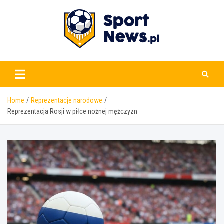
Skip
to
content
www.sportnews.pl
Home
Reprezentacje narodowe
Reprezentacja Rosji w piłce nożnej mężczyzn