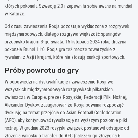
których pokonała Szwecję 2:0 i zapewniła sobie awans na mundial
w Katarze.
Od czasu zawieszenia Rosja pozostaje wykluczona z rozgrywek
międzynarodowych, dlatego rozgrywa większość sparingów
przeciwko krajom 3-go świata. 15 listopada 2024 roku, drużyna
pokonała Brunei 11:0. Rosja gra też mecze towarzyskie z
rywalami z Azji i krajami, które nie stosują sankcji sportowych.
Próby powrotu do gry
W odpowiedzi na dyskwalifikację i zawieszenie Rosji we
wszystkich międzynarodowych rozgrywkach piłkarskich,
zwłaszcza w Europie, prezes Rosyjskiej Federacji Piłki Nożnej,
Alexander Dyukov, zasugerował, że Rosja powinna rozpocząć
dyskusję na temat przejścia do Asian Football Confederation
(AFC), aby kontynuować rywalizację na wyższym poziomie piłki
nożnej. W grudniu 2023 rosyjski związek postanowił odstąpić od
złożenia wniosku o transfer do AFC (należało go złożyć na 6