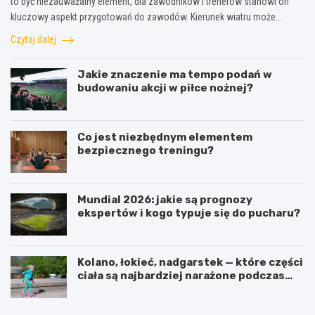
to być niezauważalny element, dla zawodników i trenerów stanowi on
kluczowy aspekt przygotowań do zawodów. Kierunek wiatru może…
Czytaj dalej
Jakie znaczenie ma tempo podań w
budowaniu akcji w piłce nożnej?
Co jest niezbędnym elementem
bezpiecznego treningu?
Mundial 2026: jakie są prognozy
ekspertów i kogo typuje się do pucharu?
Kolano, łokieć, nadgarstek — które części
ciała są najbardziej narażone podczas
jazdy na rolkach?