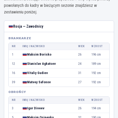
powołanych do kadry w bieżącym sezonie znajdziesz w
zestawieniu poniżej.
Rosja — Zawodnicy
BRAMKARZE
NR
IMIĘ I NAZWISKO
WIEK
WZROST
1
Maksim Borisko
26
196 cm
12
Stanislav Agkatsev
24
189 cm
16
Vitaliy Gudiev
31
192 cm
39
Matvey Safonov
27
192 cm
OBROŃCY
NR
IMIĘ I NAZWISKO
WIEK
WZROST
3
Igor Diveev
26
194 cm
5
Maksim Osipenko
32
190 cm