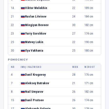
14
Viktor Melekhin
22
189 cm
21
Ruslan Litvinov
24
184 cm
22
Mingiyan Beveev
30
182 cm
23
Yuriy Gorshkov
27
174 cm
25
Matvey Lukin
22
190 cm
30
Ilya Vakhania
25
180 cm
POMOCNICY
NR
IMIĘ I NAZWISKO
WIEK
WZROST
4
Danil Krugovoy
28
176 cm
7
Aleksey Batrakov
21
171 cm
8
Nail Umyarov
26
182 cm
15
Danil Prutsev
26
174 cm
17
Aleksandr Golovin
30
178 cm