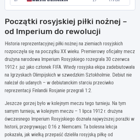
Początki rosyjskiej piłki nożnej –
od Imperium do rewolucji
Historia reprezentacyjnej piłki nożnej na ziemiach rosyjskich
rozpoczęła się na początku XX wieku. Premierowy oficjalny mecz
drużyna narodowa Imperium Rosyjskiego rozegrała 30 czerwca
1912 r. już jako członek FIFA. Wtedy rosyjska ekipa zadebiutowała
na Igrzyskach Olimpijskich w szwedzkim Sztokholmie. Debiut nie
należał do udanych – w debiutanckim starciu przeciwko
reprezentacji Finlandii Rosjanie przegrali 1:2.
Jeszcze gorzej było w kolejnym meczu tego turnieju. Na tym
samym turnieju, w kolejnym meczu – 1 lipca 1912 r. drużyna
ówczesnego Imperium Rosyjskiego doznała najwyższej porażki w
historii, przegrywając 0:16 z Niemcami. Ta bolesna lekcja
pokazała, jak wielką przepaść dzieliła rosyjską piłkę od