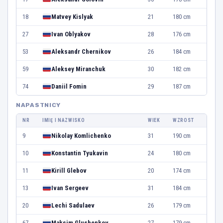
18
Matvey Kislyak
21
180 cm
27
Ivan Oblyakov
28
176 cm
53
Aleksandr Chernikov
26
184 cm
59
Aleksey Miranchuk
30
182 cm
74
Daniil Fomin
29
187 cm
NAPASTNICY
NR
IMIĘ I NAZWISKO
WIEK
WZROST
9
Nikolay Komlichenko
31
190 cm
10
Konstantin Tyukavin
24
180 cm
11
Kirill Glebov
20
174 cm
13
Ivan Sergeev
31
184 cm
20
Lechi Sadulaev
26
179 cm
67
Maksim Glushenkov
27
179 cm