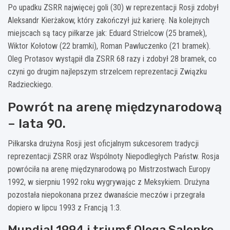
Po upadku ZSRR najwięcej goli (30) w reprezentacji Rosji zdobył
Aleksandr Kierżakow, który zakończył już karierę. Na kolejnych
miejscach są tacy piłkarze jak: Eduard Strielcow (25 bramek),
Wiktor Kołotow (22 bramki), Roman Pawluczenko (21 bramek).
Oleg Protasov wystąpił dla ZSRR 68 razy i zdobył 28 bramek, co
czyni go drugim najlepszym strzelcem reprezentacji Związku
Radzieckiego.
Powrót na arenę międzynarodową
– lata 90.
Piłkarska drużyna Rosji jest oficjalnym sukcesorem tradycji
reprezentacji ZSRR oraz Wspólnoty Niepodległych Państw. Rosja
powróciła na arenę międzynarodową po Mistrzostwach Europy
1992, w sierpniu 1992 roku wygrywając z Meksykiem. Drużyna
pozostała niepokonana przez dwanaście meczów i przegrała
dopiero w lipcu 1993 z Francją 1:3.
Mundial 1994 i triumf Olega Salenko