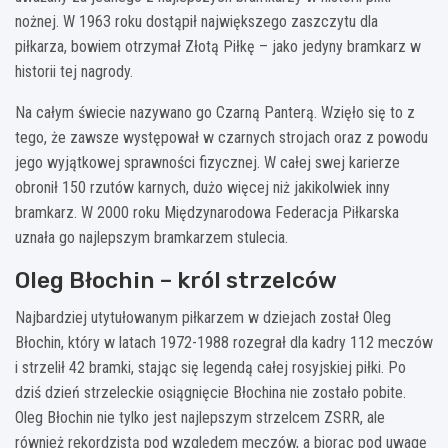
nożnej. W 1963 roku dostąpił największego zaszczytu dla
piłkarza, bowiem otrzymał Złotą Piłkę – jako jedyny bramkarz w
historii tej nagrody.
Na całym świecie nazywano go Czarną Panterą. Wzięło się to z
tego, że zawsze występował w czarnych strojach oraz z powodu
jego wyjątkowej sprawności fizycznej. W całej swej karierze
obronił 150 rzutów karnych, dużo więcej niż jakikolwiek inny
bramkarz. W 2000 roku Międzynarodowa Federacja Piłkarska
uznała go najlepszym bramkarzem stulecia.
Oleg Błochin – król strzelców
Najbardziej utytułowanym piłkarzem w dziejach został Oleg
Błochin, który w latach 1972-1988 rozegrał dla kadry 112 meczów
i strzelił 42 bramki, stając się legendą całej rosyjskiej piłki. Po
dziś dzień strzeleckie osiągnięcie Błochina nie zostało pobite.
Oleg Błochin nie tylko jest najlepszym strzelcem ZSRR, ale
również rekordzistą pod względem meczów, a biorąc pod uwagę