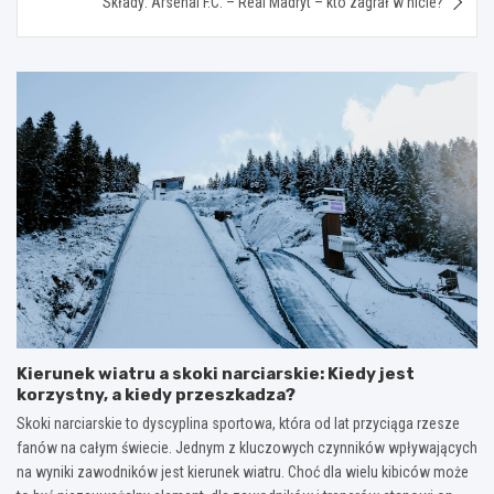
Składy: Arsenal F.C. – Real Madryt – kto zagrał w hicie?
Kierunek wiatru a skoki narciarskie: Kiedy jest
korzystny, a kiedy przeszkadza?
Skoki narciarskie to dyscyplina sportowa, która od lat przyciąga rzesze
fanów na całym świecie. Jednym z kluczowych czynników wpływających
na wyniki zawodników jest kierunek wiatru. Choć dla wielu kibiców może