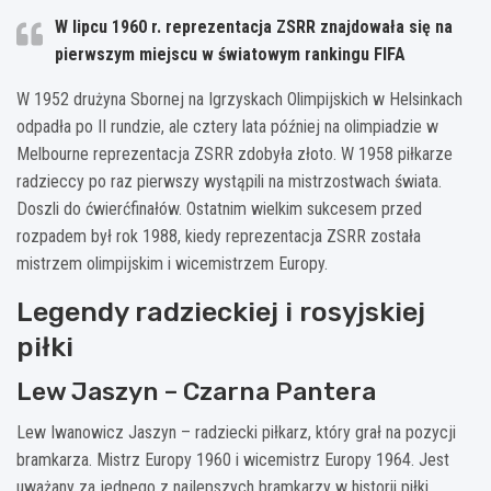
W lipcu 1960 r. reprezentacja ZSRR znajdowała się na
pierwszym miejscu w światowym rankingu FIFA
W 1952 drużyna Sbornej na Igrzyskach Olimpijskich w Helsinkach
odpadła po II rundzie, ale cztery lata później na olimpiadzie w
Melbourne reprezentacja ZSRR zdobyła złoto. W 1958 piłkarze
radzieccy po raz pierwszy wystąpili na mistrzostwach świata.
Doszli do ćwierćfinałów. Ostatnim wielkim sukcesem przed
rozpadem był rok 1988, kiedy reprezentacja ZSRR została
mistrzem olimpijskim i wicemistrzem Europy.
Legendy radzieckiej i rosyjskiej
piłki
Lew Jaszyn – Czarna Pantera
Lew Iwanowicz Jaszyn – radziecki piłkarz, który grał na pozycji
bramkarza. Mistrz Europy 1960 i wicemistrz Europy 1964. Jest
uważany za jednego z najlepszych bramkarzy w historii piłki