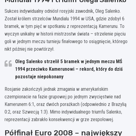
Sukces indywidualny odniósł rosyjski zawodnik, Oleg Salenko.
Został królem strzelców Mundialu 1994 w USA, gdzie zdobył 6
bramek, w tym pięć w spotkaniu z reprezentacją Kamerunu. To
wyczyn unikalny w historii mistrzostw świata – strzelenie pięciu
goli w jednym meczu turnieju finałowego to osiągnięcie, którego
nikt później nie powtórzył.
Oleg Salenko strzelił
5 bramek
w jednym meczu MŚ
1994 przeciwko Kamerunowi – rekord, który do dziś
pozostaje niepokonany
Rosjanie zakończyli jednak zmagania w amerykańskim
czempionacie na fazie grupowej po jednym zwycięstwie nad
Kamerunem 6:1, oraz dwóch porażkach (odpowiednio z Brazylią
0:2, oraz Szwecją 1:3). Mimo indywidualnego triumfu Salenko,
reprezentacji zabrakło konsekwencji w grze zespołowej.
Półfinał Euro 2008 – największy