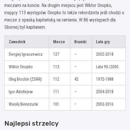
meczami na koncie. Na drugim miejscu jest Wiktor Onopko,
mający 113 występów. Onopko to także rekordzista jeśli chodzi o
mecze z opaską kapitańską na ramieniu. W 86 występach dla
Sbornej był kapitanem.
Zawodnik
Mecze
Bramki
Lata gry
Siergiej Ignaszewicz
127
–
2002-2018
Wiktor Onopko
113
–
Lata 90./2000.
Oleg Błochin (ZSRR)
112
42
1972-1988
Igor Akinfiejew
111
–
2004-2018
Wasilij Bieriezucki
101
–
2003-2016
Najlepsi strzelcy