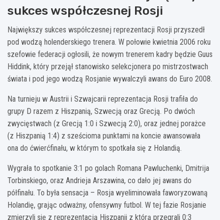
sukces współczesnej Rosji
Największy sukces współczesnej reprezentacji Rosji przyszedł
pod wodzą holenderskiego trenera. W połowie kwietnia 2006 roku
szefowie federacji ogłosili, że nowym trenerem kadry będzie Guus
Hiddink, który przejął stanowisko selekcjonera po mistrzostwach
świata i pod jego wodzą Rosjanie wywalczyli awans do Euro 2008.
Na turnieju w Austrii i Szwajcarii reprezentacja Rosji trafiła do
grupy D razem z Hiszpanią, Szwecją oraz Grecją. Po dwóch
zwycięstwach (z Grecją 1:0 i Szwecją 2:0), oraz jednej porażce
(z Hiszpanią 1:4) z sześcioma punktami na koncie awansowała
ona do ćwierćfinału, w którym to spotkała się z Holandią.
Wygrała to spotkanie 3:1 po golach Romana Pawluchenki, Dmitrija
Torbinskiego, oraz Andrieja Arszawina, co dało jej awans do
półfinału. To była sensacja – Rosja wyeliminowała faworyzowaną
Holandię, grając odważny, ofensywny futbol. W tej fazie Rosjanie
zmierzyli się z reprezentacją Hiszpanii z którą przegrali 0:3