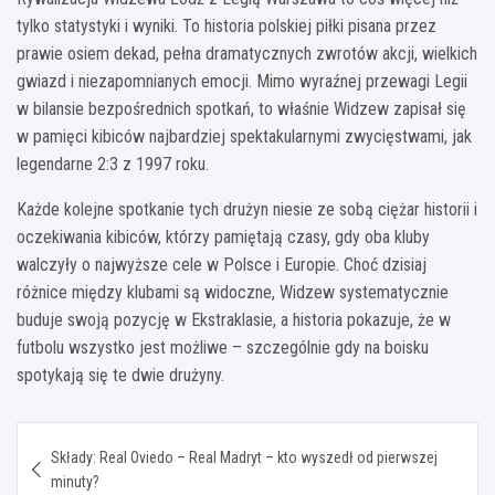
tylko statystyki i wyniki. To historia polskiej piłki pisana przez
prawie osiem dekad, pełna dramatycznych zwrotów akcji, wielkich
gwiazd i niezapomnianych emocji. Mimo wyraźnej przewagi Legii
w bilansie bezpośrednich spotkań, to właśnie Widzew zapisał się
w pamięci kibiców najbardziej spektakularnymi zwycięstwami, jak
legendarne 2:3 z 1997 roku.
Każde kolejne spotkanie tych drużyn niesie ze sobą ciężar historii i
oczekiwania kibiców, którzy pamiętają czasy, gdy oba kluby
walczyły o najwyższe cele w Polsce i Europie. Choć dzisiaj
różnice między klubami są widoczne, Widzew systematycznie
buduje swoją pozycję w Ekstraklasie, a historia pokazuje, że w
futbolu wszystko jest możliwe – szczególnie gdy na boisku
spotykają się te dwie drużyny.
Nawigacja
Składy: Real Oviedo – Real Madryt – kto wyszedł od pierwszej
wpisu
minuty?