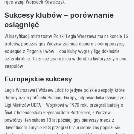
ręce wziął Wojciech Kowalczyk.
Sukcesy klubów – porównanie
osiągnięć
W klasyfikacji mistrzostw Polski Legia Warszawa ma na koncie 16
trofeów, podczas gdy Widzew zajmuje dopiero siódmą pozycję
ex aequo z Pogonią Lwów – oba kluby wygrały ligę dokładnie
czterokrotnie. To znacząca różnica w dorobku historycznym obu
zespołów.
Europejskie sukcesy
Legia Warszawa i Widzew Łódź to jedyne polskie zespoły, które
dotarły aż do półfinału Pucharu Europy, odpowiednika dzisiejszej
Ligi Mistrzów UEFA – Wojskowi w 1970 roku przegrali batalię o
finał z holenderskim Feyenoordem Rotterdam, a Widzew
powtórzył ten sukces 13 lat później, gdy pierwszy mecz z
Juventusem Turynie RTS przegrał 0:2, u siebie zaś popisał się