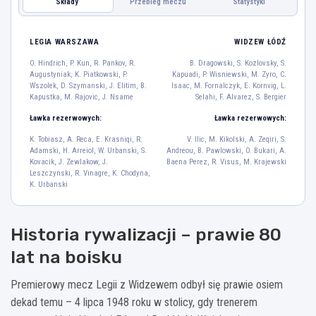
Składy
Przebieg meczu
Statystyki
WIDZEW ŁÓDŹ
LEGIA WARSZAWA
LEGIA WARSZAWA
WIDZEW ŁÓDŹ
O. Hindrich
O. Hindrich, P. Kun, R. Pankov, R.
B. Dragowski, S. Kozlovsky, S.
89
Augustyniak, K. Piatkowski, P.
Kapuadi, P. Wisniewski, M. Zyro, C.
P. Kun
R. Pankov
R. Augustyniak
K. Piatkowski
P. Wszolek
Wszolek, D. Szymanski, J. Elitim, B.
Isaac, M. Fornalczyk, E. Kornvig, L.
23
12
8
91
7
Kapustka, M. Rajovic, J. Nsame
Selahi, F. Alvarez, S. Bergier
D. Szymanski
J. Elitim
B. Kapustka
Ławka rezerwowych:
Ławka rezerwowych:
44
22
67
K. Tobiasz, A. Reca, E. Krasniqi, R.
V. Ilic, M. Kikolski, A. Zeqiri, S.
M. Rajovic
J. Nsame
Adamski, H. Arreiol, W. Urbanski, S.
Andreou, B. Pawlowski, O. Bukari, A.
29
18
Kovacik, J. Zewlakow, J.
Baena Perez, R. Visus, M. Krajewski
Leszczynski, R. Vinagre, K. Chodyna,
K. Urbanski
S. Bergier
99
Historia rywalizacji – prawie 80
M. Fornalczyk
E. Kornvig
L. Selahi
F. Alvarez
7
8
18
10
lat na boisku
S. Kozlovsky
S. Kapuadi
P. Wisniewski
M. Zyro
C. Isaac
3
53
25
4
2
Premierowy mecz Legii z Widzewem odbył się prawie osiem
B. Dragowski
dekad temu – 4 lipca 1948 roku w stolicy, gdy trenerem
1