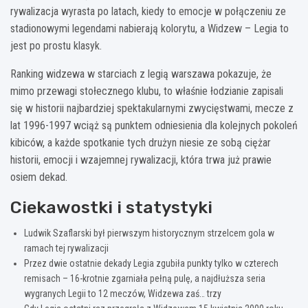
rywalizacja wyrasta po latach, kiedy to emocje w połączeniu ze
stadionowymi legendami nabierają kolorytu, a Widzew – Legia to
jest po prostu klasyk.
Ranking widzewa w starciach z legią warszawa pokazuje, że
mimo przewagi stołecznego klubu, to właśnie łodzianie zapisali
się w historii najbardziej spektakularnymi zwycięstwami, mecze z
lat 1996-1997 wciąż są punktem odniesienia dla kolejnych pokoleń
kibiców, a każde spotkanie tych drużyn niesie ze sobą ciężar
historii, emocji i wzajemnej rywalizacji, która trwa już prawie
osiem dekad.
Ciekawostki i statystyki
Ludwik Szaflarski był pierwszym historycznym strzelcem gola w
ramach tej rywalizacji
Przez dwie ostatnie dekady Legia zgubiła punkty tylko w czterech
remisach – 16-krotnie zgarniała pełną pulę, a najdłuższa seria
wygranych Legii to 12 meczów, Widzewa zaś… trzy