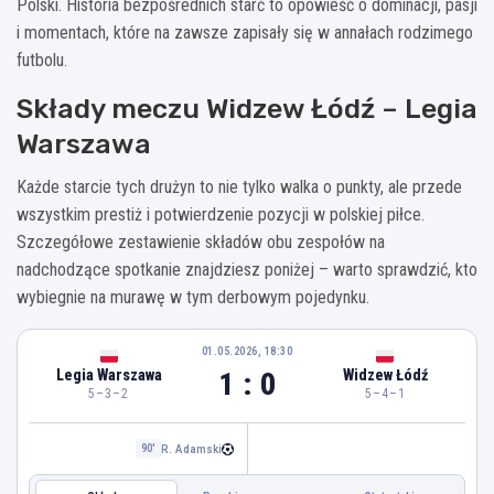
Polski. Historia bezpośrednich starć to opowieść o dominacji, pasji
i momentach, które na zawsze zapisały się w annałach rodzimego
futbolu.
Składy meczu Widzew Łódź – Legia
Warszawa
Każde starcie tych drużyn to nie tylko walka o punkty, ale przede
wszystkim prestiż i potwierdzenie pozycji w polskiej piłce.
Szczegółowe zestawienie składów obu zespołów na
nadchodzące spotkanie znajdziesz poniżej – warto sprawdzić, kto
wybiegnie na murawę w tym derbowym pojedynku.
01.05.2026, 18:30
1 : 0
Legia Warszawa
Widzew Łódź
5–3–2
5–4–1
R. Adamski
90'