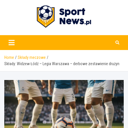
Skip
to
content
www.sportnews.pl
Home
Składy meczowe
Składy: Widzew Łódź – Legia Warszawa – derbowe zestawienie drużyn