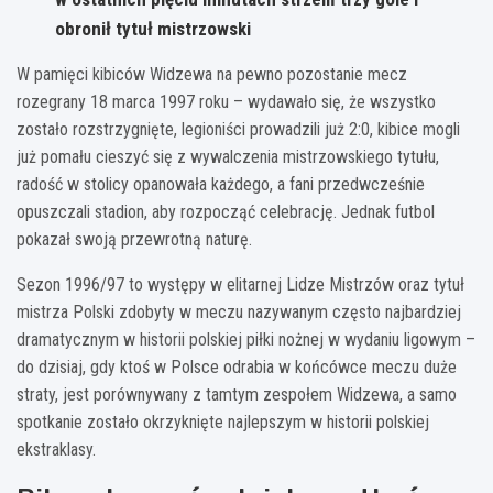
obronił tytuł mistrzowski
W pamięci kibiców Widzewa na pewno pozostanie mecz
rozegrany 18 marca 1997 roku – wydawało się, że wszystko
zostało rozstrzygnięte, legioniści prowadzili już 2:0, kibice mogli
już pomału cieszyć się z wywalczenia mistrzowskiego tytułu,
radość w stolicy opanowała każdego, a fani przedwcześnie
opuszczali stadion, aby rozpocząć celebrację. Jednak futbol
pokazał swoją przewrotną naturę.
Sezon 1996/97 to występy w elitarnej Lidze Mistrzów oraz tytuł
mistrza Polski zdobyty w meczu nazywanym często najbardziej
dramatycznym w historii polskiej piłki nożnej w wydaniu ligowym –
do dzisiaj, gdy ktoś w Polsce odrabia w końcówce meczu duże
straty, jest porównywany z tamtym zespołem Widzewa, a samo
spotkanie zostało okrzyknięte najlepszym w historii polskiej
ekstraklasy.