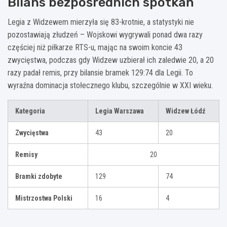
Bilans bezpośrednich spotkań
Legia z Widzewem mierzyła się 83-krotnie, a statystyki nie
pozostawiają złudzeń – Wojskowi wygrywali ponad dwa razy
częściej niż piłkarze RTS-u, mając na swoim koncie 43
zwycięstwa, podczas gdy Widzew uzbierał ich zaledwie 20, a 20
razy padał remis, przy bilansie bramek 129:74 dla Legii. To
wyraźna dominacja stołecznego klubu, szczególnie w XXI wieku.
Kategoria
Legia Warszawa
Widzew Łódź
Zwycięstwa
43
20
Remisy
20
Bramki zdobyte
129
74
Mistrzostwa Polski
16
4