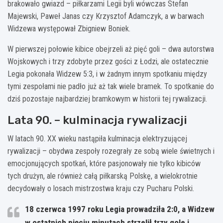
brakowało gwiazd – piłkarzami Legii byli wówczas Stefan
Majewski, Paweł Janas czy Krzysztof Adamczyk, a w barwach
Widzewa występował Zbigniew Boniek.
W pierwszej połowie kibice obejrzeli aż pięć goli – dwa autorstwa
Wojskowych i trzy zdobyte przez gości z Łodzi, ale ostatecznie
Legia pokonała Widzew 5:3, i w żadnym innym spotkaniu między
tymi zespołami nie padło już aż tak wiele bramek. To spotkanie do
dziś pozostaje najbardziej bramkowym w historii tej rywalizacji.
Lata 90. – kulminacja rywalizacji
W latach 90. XX wieku nastąpiła kulminacja elektryzującej
rywalizacji – obydwa zespoły rozegrały ze sobą wiele świetnych i
emocjonujących spotkań, które pasjonowały nie tylko kibiców
tych drużyn, ale również całą piłkarską Polskę, a wielokrotnie
decydowały o losach mistrzostwa kraju czy Pucharu Polski.
18 czerwca 1997 roku Legia prowadziła 2:0, a Widzew
w ostatnich pięciu minutach strzelił trzy gole i