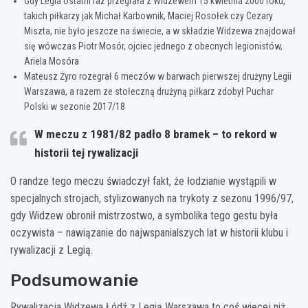
Gdy Legia ostatni raz przegrała z Widzewem 15 kwietnia 2000 roku,
takich piłkarzy jak Michał Karbownik, Maciej Rosołek czy Cezary
Miszta, nie było jeszcze na świecie, a w składzie Widzewa znajdował
się wówczas Piotr Mosór, ojciec jednego z obecnych legionistów,
Ariela Mosóra
Mateusz Żyro rozegrał 6 meczów w barwach pierwszej drużyny Legii
Warszawa, a razem ze stołeczną drużyną piłkarz zdobył Puchar
Polski w sezonie 2017/18
W meczu z 1981/82 padło 8 bramek – to rekord w
historii tej rywalizacji
O randze tego meczu świadczył fakt, że łodzianie wystąpili w
specjalnych strojach, stylizowanych na trykoty z sezonu 1996/97,
gdy Widzew obronił mistrzostwo, a symbolika tego gestu była
oczywista – nawiązanie do najwspanialszych lat w historii klubu i
rywalizacji z Legią.
Podsumowanie
Rywalizacja Widzewa Łódź z Legią Warszawa to coś więcej niż