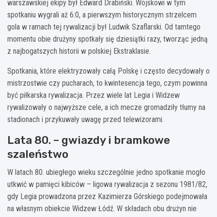
warszawskiej ekipy był Edward Drabiński. Wojskowi w tym
spotkaniu wygrali aż 6:0, a pierwszym historycznym strzelcem
gola w ramach tej rywalizacji był Ludwik Szaflarski. Od tamtego
momentu obie drużyny spotkały się dziesiątki razy, tworząc jedną
z najbogatszych historii w polskiej Ekstraklasie.
Spotkania, które elektryzowały całą Polskę i często decydowały o
mistrzostwie czy pucharach, to kwintesencja tego, czym powinna
być piłkarska rywalizacja. Przez wiele lat Legia i Widzew
rywalizowały o najwyższe cele, a ich mecze gromadziły tłumy na
stadionach i przykuwały uwagę przed telewizorami.
Lata 80. – gwiazdy i bramkowe
szaleństwo
W latach 80. ubiegłego wieku szczególnie jedno spotkanie mogło
utkwić w pamięci kibiców – ligowa rywalizacja z sezonu 1981/82,
gdy Legia prowadzona przez Kazimierza Górskiego podejmowała
na własnym obiekcie Widzew Łódź. W składach obu drużyn nie