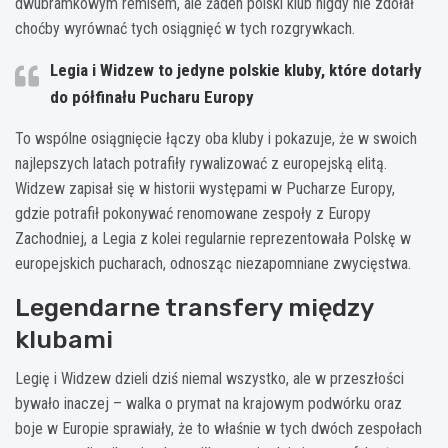
dwubramkowym remisem, ale żaden polski klub nigdy nie zdołał
choćby wyrównać tych osiągnięć w tych rozgrywkach.
Legia i Widzew to jedyne polskie kluby, które dotarły
do półfinału Pucharu Europy
To wspólne osiągnięcie łączy oba kluby i pokazuje, że w swoich
najlepszych latach potrafiły rywalizować z europejską elitą.
Widzew zapisał się w historii występami w Pucharze Europy,
gdzie potrafił pokonywać renomowane zespoły z Europy
Zachodniej, a Legia z kolei regularnie reprezentowała Polskę w
europejskich pucharach, odnosząc niezapomniane zwycięstwa.
Legendarne transfery między
klubami
Legię i Widzew dzieli dziś niemal wszystko, ale w przeszłości
bywało inaczej – walka o prymat na krajowym podwórku oraz
boje w Europie sprawiały, że to właśnie w tych dwóch zespołach