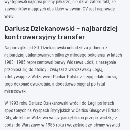
występowali najlepsi polscy piłkarze, nie dziwi zatem fakt, że
zawodników mających oba kluby w swoim CV jest naprawdę
wielu.
Dariusz Dziekanowski – najbardziej
kontrowersyjny transfer
Na początku lat 80. Dziekanowski uchodził za jednego z
najbardziej utalentowanych piłkarzy młodego pokolenia, w latach
1983–1985 reprezentował barwy Widzewa Łódź, a następnie
przeniósł się do stolicy i związał z warszawską Legią,
zdobywając z Widzewem Puchar Polski, z Legią udało mu się
tego dokonać dwukrotnie, a dodatkowo sięgnął po tytuł
mistrzowski.
W 1993 roku Dariusz Dziekanowski wrócił do Legii po latach
spędzonych na Wyspach Brytyjskich w Celticu Glasgow i Bristol
City, ale kibice Widzewa wciąż pamiętali mu przeprowadzkę z
Łodzi do Warszawy w 1985 roku i wcześniejszy, słynny wywiad