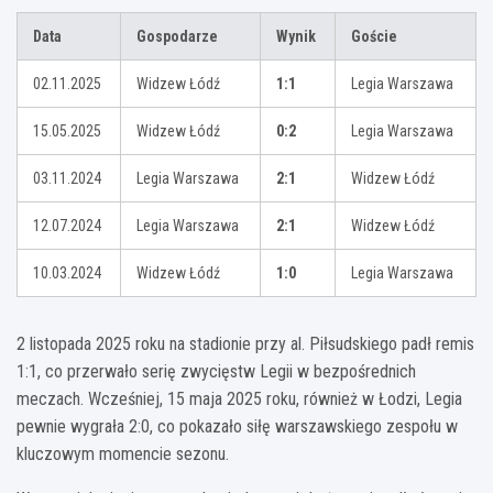
Data
Gospodarze
Wynik
Goście
02.11.2025
Widzew Łódź
1:1
Legia Warszawa
15.05.2025
Widzew Łódź
0:2
Legia Warszawa
03.11.2024
Legia Warszawa
2:1
Widzew Łódź
12.07.2024
Legia Warszawa
2:1
Widzew Łódź
10.03.2024
Widzew Łódź
1:0
Legia Warszawa
2 listopada 2025 roku na stadionie przy al. Piłsudskiego padł remis
1:1, co przerwało serię zwycięstw Legii w bezpośrednich
meczach. Wcześniej, 15 maja 2025 roku, również w Łodzi, Legia
pewnie wygrała 2:0, co pokazało siłę warszawskiego zespołu w
kluczowym momencie sezonu.