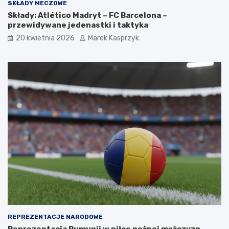
SKŁADY MECZOWE
Składy: Atlético Madryt – FC Barcelona –
przewidywane jedenastki i taktyka
20 kwietnia 2026
Marek Kasprzyk
REPREZENTACJE NARODOWE
Reprezentacja Rumunii w piłce nożnej mężczyzn