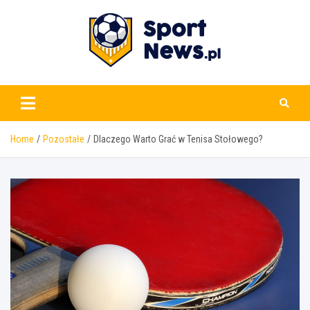
Skip
to
content
www.sportnews.pl
Home
Pozostałe
Dlaczego Warto Grać w Tenisa Stołowego?