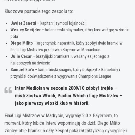
Kluczowe postacie tego zespołu to:
Javier Zanetti
– kapitan i symbol lojalności
Wesley Sneijder
– holenderski playmaker, który kreował grę w środku
pola
Diego Milito
– argentyński napastnik, który zdobył dwie bramki w
finale Ligi Mistrzów przeciwko Bayernowi Monachium
Julio Cesar
– brazylijski bramkarz, uważany za jednego z
najlepszych na świecie
Samuel Eto’o
– kameruński snajper, który dołączył z Barcelony i
przyniósł doświadczenie z wygrywania Champions League
Inter Mediolan w sezonie 2009/10 zdobył treble –
mistrzostwo Włoch, Puchar Włoch i Ligę Mistrzów –
jako pierwszy włoski klub w historii.
Finał Ligi Mistrzów w Madrycie, wygrany 2:0 z Bayernem, to
moment, który kibice Interu wspominają do dziś. Diego Milito
zdobył obie bramki, a cały zespół pokazał taktyczną dyscyplinę i