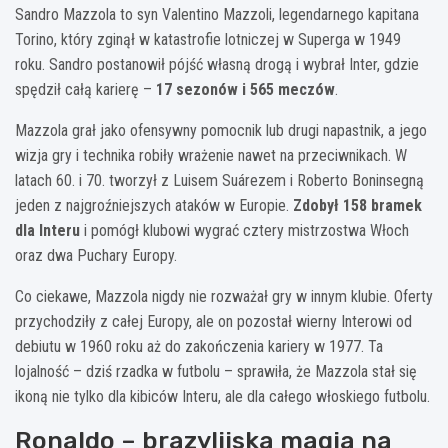
Sandro Mazzola to syn Valentino Mazzoli, legendarnego kapitana
Torino, który zginął w katastrofie lotniczej w Superga w 1949
roku. Sandro postanowił pójść własną drogą i wybrał Inter, gdzie
spędził całą karierę –
17 sezonów i 565 meczów
.
Mazzola grał jako ofensywny pomocnik lub drugi napastnik, a jego
wizja gry i technika robiły wrażenie nawet na przeciwnikach. W
latach 60. i 70. tworzył z Luisem Suárezem i Roberto Boninsegną
jeden z najgroźniejszych ataków w Europie.
Zdobył 158 bramek
dla Interu
i pomógł klubowi wygrać cztery mistrzostwa Włoch
oraz dwa Puchary Europy.
Co ciekawe, Mazzola nigdy nie rozważał gry w innym klubie. Oferty
przychodziły z całej Europy, ale on pozostał wierny Interowi od
debiutu w 1960 roku aż do zakończenia kariery w 1977. Ta
lojalność – dziś rzadka w futbolu – sprawiła, że Mazzola stał się
ikoną nie tylko dla kibiców Interu, ale dla całego włoskiego futbolu.
Ronaldo – brazylijska magia na