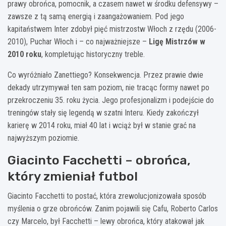
prawy obrońca, pomocnik, a czasem nawet w środku defensywy –
zawsze z tą samą energią i zaangażowaniem. Pod jego
kapitaństwem Inter zdobył pięć mistrzostw Włoch z rzędu (2006-
2010), Puchar Włoch i – co najważniejsze –
Ligę Mistrzów w
2010 roku
, kompletując historyczny treble.
Co wyróżniało Zanettiego? Konsekwencja. Przez prawie dwie
dekady utrzymywał ten sam poziom, nie tracąc formy nawet po
przekroczeniu 35. roku życia. Jego profesjonalizm i podejście do
treningów stały się legendą w szatni Interu. Kiedy zakończył
karierę w 2014 roku, miał 40 lat i wciąż był w stanie grać na
najwyższym poziomie.
Giacinto Facchetti – obrońca,
który zmieniał futbol
Giacinto Facchetti to postać, która zrewolucjonizowała sposób
myślenia o grze obrońców. Zanim pojawili się Cafu, Roberto Carlos
czy Marcelo, był Facchetti – lewy obrońca, który atakował jak