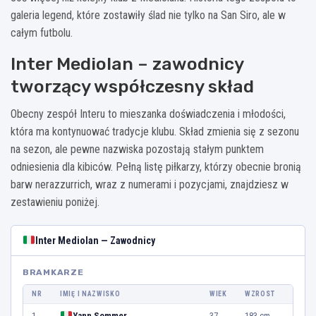
galeria legend, które zostawiły ślad nie tylko na San Siro, ale w
całym futbolu.
Inter Mediolan – zawodnicy
tworzący współczesny skład
Obecny zespół Interu to mieszanka doświadczenia i młodości,
która ma kontynuować tradycje klubu. Skład zmienia się z sezonu
na sezon, ale pewne nazwiska pozostają stałym punktem
odniesienia dla kibiców. Pełną listę piłkarzy, którzy obecnie bronią
barw nerazzurrich, wraz z numerami i pozycjami, znajdziesz w
zestawieniu poniżej.
Inter Mediolan — Zawodnicy
BRAMKARZE
NR
IMIĘ I NAZWISKO
WIEK
WZROST
1
Yann Sommer
37
183 cm