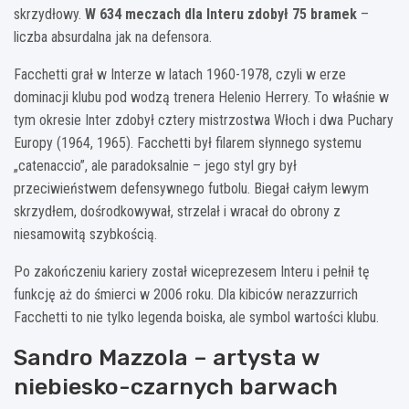
skrzydłowy.
W 634 meczach dla Interu zdobył 75 bramek
–
liczba absurdalna jak na defensora.
Facchetti grał w Interze w latach 1960-1978, czyli w erze
dominacji klubu pod wodzą trenera Helenio Herrery. To właśnie w
tym okresie Inter zdobył cztery mistrzostwa Włoch i dwa Puchary
Europy (1964, 1965). Facchetti był filarem słynnego systemu
„catenaccio”, ale paradoksalnie – jego styl gry był
przeciwieństwem defensywnego futbolu. Biegał całym lewym
skrzydłem, dośrodkowywał, strzelał i wracał do obrony z
niesamowitą szybkością.
Po zakończeniu kariery został wiceprezesem Interu i pełnił tę
funkcję aż do śmierci w 2006 roku. Dla kibiców nerazzurrich
Facchetti to nie tylko legenda boiska, ale symbol wartości klubu.
Sandro Mazzola – artysta w
niebiesko-czarnych barwach