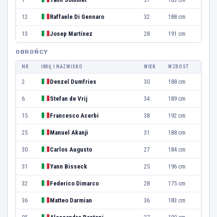
12
Raffaele Di Gennaro
32
188 cm
13
Josep Martínez
28
191 cm
OBROŃCY
NR
IMIĘ I NAZWISKO
WIEK
WZROST
2
Denzel Dumfries
30
188 cm
6
Stefan de Vrij
34
189 cm
15
Francesco Acerbi
38
192 cm
25
Manuel Akanji
31
188 cm
30
Carlos Augusto
27
184 cm
31
Yann Bisseck
25
196 cm
32
Federico Dimarco
28
175 cm
36
Matteo Darmian
36
183 cm