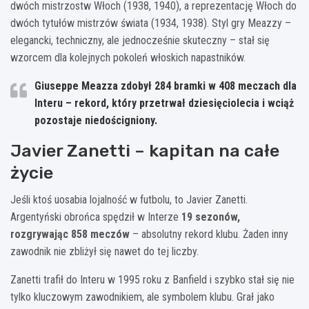
dwóch mistrzostw Włoch (1938, 1940), a reprezentację Włoch do
dwóch tytułów mistrzów świata (1934, 1938). Styl gry Meazzy –
elegancki, techniczny, ale jednocześnie skuteczny – stał się
wzorcem dla kolejnych pokoleń włoskich napastników.
Giuseppe Meazza zdobył 284 bramki w 408 meczach dla
Interu – rekord, który przetrwał dziesięciolecia i wciąż
pozostaje niedościgniony.
Javier Zanetti – kapitan na całe
życie
Jeśli ktoś uosabia lojalność w futbolu, to Javier Zanetti.
Argentyński obrońca spędził w Interze
19 sezonów,
rozgrywając 858 meczów
– absolutny rekord klubu. Żaden inny
zawodnik nie zbliżył się nawet do tej liczby.
Zanetti trafił do Interu w 1995 roku z Banfield i szybko stał się nie
tylko kluczowym zawodnikiem, ale symbolem klubu. Grał jako