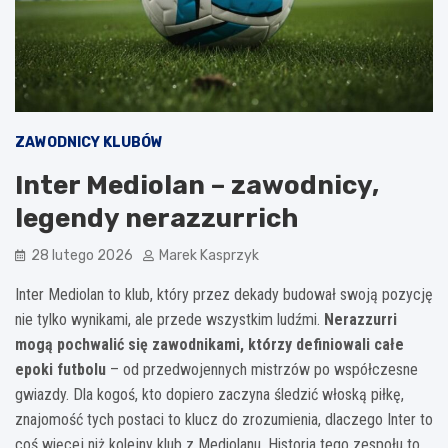
ZAWODNICY KLUBÓW
Inter Mediolan – zawodnicy,
legendy nerazzurrich
28 lutego 2026
Marek Kasprzyk
Inter Mediolan to klub, który przez dekady budował swoją pozycję
nie tylko wynikami, ale przede wszystkim ludźmi.
Nerazzurri
mogą pochwalić się zawodnikami, którzy definiowali całe
epoki futbolu
– od przedwojennych mistrzów po współczesne
gwiazdy. Dla kogoś, kto dopiero zaczyna śledzić włoską piłkę,
znajomość tych postaci to klucz do zrozumienia, dlaczego Inter to
coś więcej niż kolejny klub z Mediolanu. Historia tego zespołu to