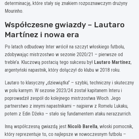
determinację, które stały się znakiem rozpoznawczym drużyny
Mourinho.
Współczesne gwiazdy – Lautaro
Martínez i nowa era
Po latach odbudowy Inter wrócił na szczyt włoskiego futbolu,
zdobywając mistrzostwo w sezonie 2020/21 – pierwsze od
treble’a. Kluczową postacią tego sukcesu był
Lautaro Martínez
,
argentyński napastnik, który dołączył do klubu w 2018 roku.
Lautaro to klasyczny „dziewiątka” – szybki, techniczny i skuteczny
w polu karnym. W sezonie 2023/24 został kapitanem Interu i
poprowadził zespół do kolejnego mistrzostwa Włoch. Jego
partnerstwo z innymi napastnikami – najpierw z Romelu Lukaku,
potem z Edin Džeko – stało się fundamentem ataku nerazzurrich.
Inną współczesną gwiazdą jest
Nicolò Barella
, włoski pomocnik,
który reprezentuje to, co najlepsze w nowoczesnym futbolu –