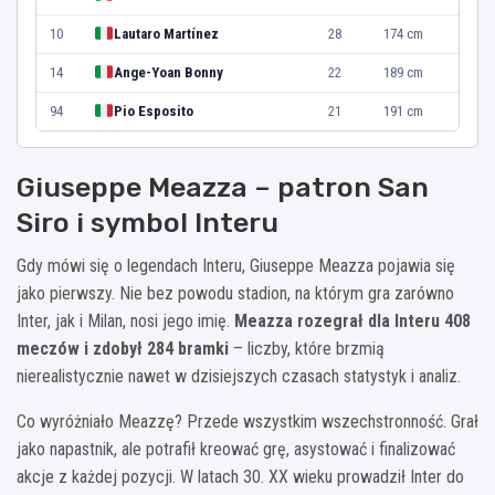
10
Lautaro Martínez
28
174 cm
14
Ange-Yoan Bonny
22
189 cm
94
Pio Esposito
21
191 cm
Giuseppe Meazza – patron San
Siro i symbol Interu
Gdy mówi się o legendach Interu, Giuseppe Meazza pojawia się
jako pierwszy. Nie bez powodu stadion, na którym gra zarówno
Inter, jak i Milan, nosi jego imię.
Meazza rozegrał dla Interu 408
meczów i zdobył 284 bramki
– liczby, które brzmią
nierealistycznie nawet w dzisiejszych czasach statystyk i analiz.
Co wyróżniało Meazzę? Przede wszystkim wszechstronność. Grał
jako napastnik, ale potrafił kreować grę, asystować i finalizować
akcje z każdej pozycji. W latach 30. XX wieku prowadził Inter do