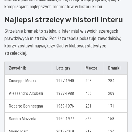
kompilacjach najlepszych momentów w historii klubu.
Najlepsi strzelcy w historii Interu
Strzelanie bramek to sztuka, a Inter miał w swoich szeregach
prawdziwych mistrzów. Poniższa tabela pokazuje zawodników,
którzy zostawili największy ślad w klubowej statystyce
strzeleckiej.
Zawodnik
Lata gry
Mecze
Bramki
Giuseppe Meazza
1927-1940
408
284
Alessandro Altobelli
1977-1988
466
209
Roberto Boninsegna
1969-1976
281
171
Sandro Mazzola
1960-1977
565
158
Mauro Icardi
2013-2019
219
124