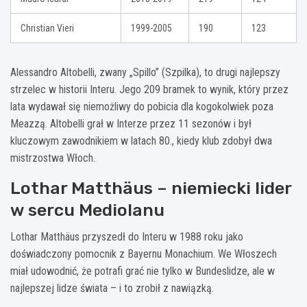
Christian Vieri
1999-2005
190
123
Alessandro Altobelli, zwany „Spillo” (Szpilka), to drugi najlepszy
strzelec w historii Interu. Jego 209 bramek to wynik, który przez
lata wydawał się niemożliwy do pobicia dla kogokolwiek poza
Meazzą. Altobelli grał w Interze przez 11 sezonów i był
kluczowym zawodnikiem w latach 80., kiedy klub zdobył dwa
mistrzostwa Włoch.
Lothar Matthäus – niemiecki lider
w sercu Mediolanu
Lothar Matthäus przyszedł do Interu w 1988 roku jako
doświadczony pomocnik z Bayernu Monachium. We Włoszech
miał udowodnić, że potrafi grać nie tylko w Bundeslidze, ale w
najlepszej lidze świata – i to zrobił z nawiązką.