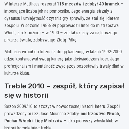
W Interze Matthäus rozegrał
115 meczów i zdobył 40 bramek
–
imponująca liczba jak na pomocnika. Jego energia, strzały z
dystansu i umiejętność czytania gry sprawiły, że stał się liderem
zespołu. W sezonie 1988/89 poprowadził Inter do mistrzostwa
Włoch, a rok później – w 1990 – został uznany za najlepszego
piłkarza świata, zdobywając Złotą Piłkę.
Matthäus wrócił do Interu na drugą kadencję w latach 1992-2000,
gdzie kontynuował swoją karierę jako doświadczony lider. Jego
profesjonalizm i mentalność zwycięzcy pozostawiły trwały ślad w
kulturze klubu.
Treble 2010 – zespół, który zapisał
się w historii
Sezon 2009/10 to szczyt w nowoczesnej historii Interu. Zespół
prowadzony przez José Mourinho zdobył
mistrzostwo Włoch,
Puchar Włoch i Ligę Mistrzów
– jako pierwszy włoski klub w
historii kompletując treble.