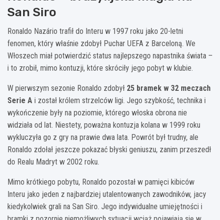
San Siro
Ronaldo Nazário trafił do Interu w 1997 roku jako 20-letni
fenomen, który właśnie zdobył Puchar UEFA z Barceloną. We
Włoszech miał potwierdzić status najlepszego napastnika świata –
i to zrobił, mimo kontuzji, które skróciły jego pobyt w klubie.
W pierwszym sezonie Ronaldo zdobył
25 bramek w 32 meczach
Serie A
i został królem strzelców ligi. Jego szybkość, technika i
wykończenie były na poziomie, którego włoska obrona nie
widziała od lat. Niestety, poważna kontuzja kolana w 1999 roku
wykluczyła go z gry na prawie dwa lata. Powrót był trudny, ale
Ronaldo zdołał jeszcze pokazać błyski geniuszu, zanim przeszedł
do Realu Madryt w 2002 roku.
Mimo krótkiego pobytu, Ronaldo pozostał w pamięci kibiców
Interu jako jeden z najbardziej utalentowanych zawodników, jacy
kiedykolwiek grali na San Siro. Jego indywidualne umiejętności i
bramki z pozornie niemożliwych sytuacji wciąż pojawiają się w