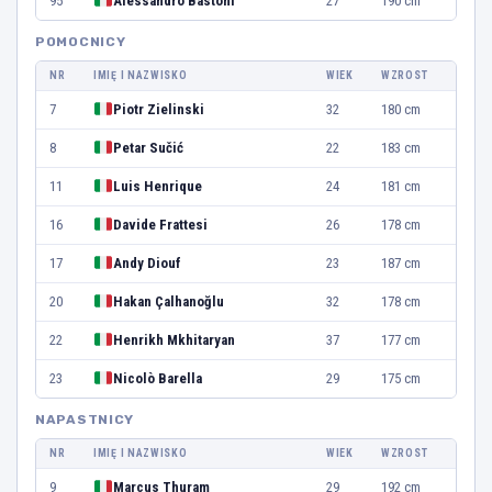
95
Alessandro Bastoni
27
190 cm
POMOCNICY
NR
IMIĘ I NAZWISKO
WIEK
WZROST
7
Piotr Zielinski
32
180 cm
8
Petar Sučić
22
183 cm
11
Luis Henrique
24
181 cm
16
Davide Frattesi
26
178 cm
17
Andy Diouf
23
187 cm
20
Hakan Çalhanoğlu
32
178 cm
22
Henrikh Mkhitaryan
37
177 cm
23
Nicolò Barella
29
175 cm
NAPASTNICY
NR
IMIĘ I NAZWISKO
WIEK
WZROST
9
Marcus Thuram
29
192 cm