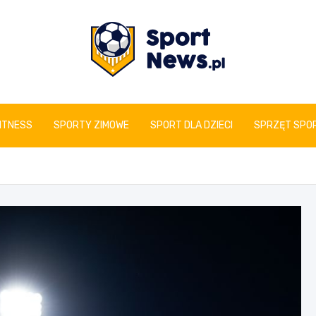
www.sportnews.pl
FITNESS
SPORTY ZIMOWE
SPORT DLA DZIECI
SPRZĘT SPO