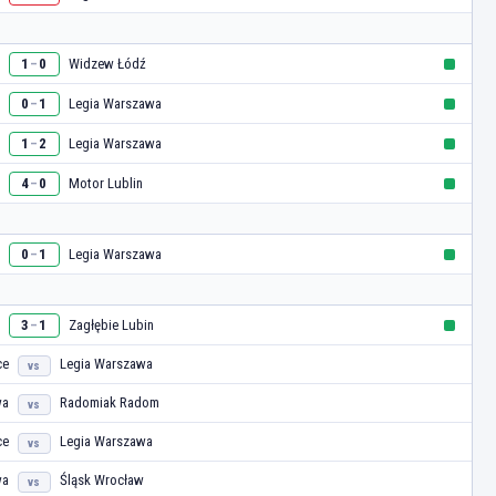
Widzew Łódź
1
0
–
Legia Warszawa
0
1
–
Legia Warszawa
1
2
–
Motor Lublin
4
0
–
Legia Warszawa
0
1
–
Zagłębie Lubin
3
1
–
ce
Legia Warszawa
vs
wa
Radomiak Radom
vs
ce
Legia Warszawa
vs
wa
Śląsk Wrocław
vs