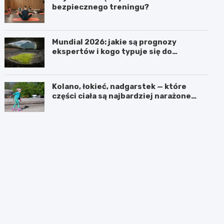
bezpiecznego treningu?
Mundial 2026: jakie są prognozy
ekspertów i kogo typuje się do
pucharu?
Kolano, łokieć, nadgarstek — które
części ciała są najbardziej narażone
podczas jazdy na rolkach?