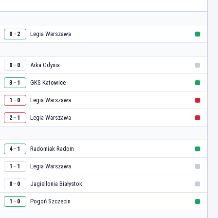
Legia Warszawa
0
2
–
Arka Gdynia
0
0
–
GKS Katowice
3
1
–
Legia Warszawa
1
0
–
Legia Warszawa
2
1
–
Radomiak Radom
4
1
–
Legia Warszawa
1
1
–
Jagiellonia Białystok
0
0
–
Pogoń Szczecin
1
0
–