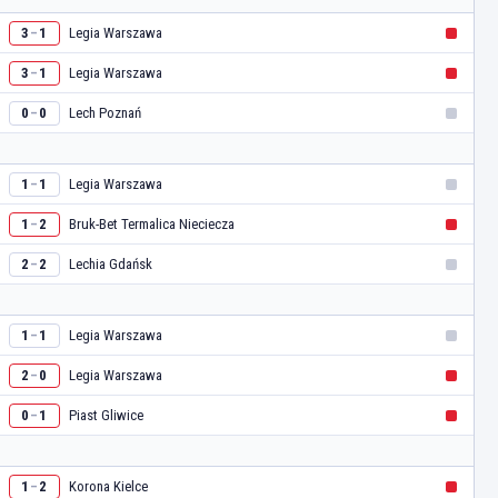
Legia Warszawa
3
1
–
Legia Warszawa
3
1
–
Lech Poznań
0
0
–
Legia Warszawa
1
1
–
Bruk-Bet Termalica Nieciecza
1
2
–
Lechia Gdańsk
2
2
–
Legia Warszawa
1
1
–
Legia Warszawa
2
0
–
Piast Gliwice
0
1
–
Korona Kielce
1
2
–