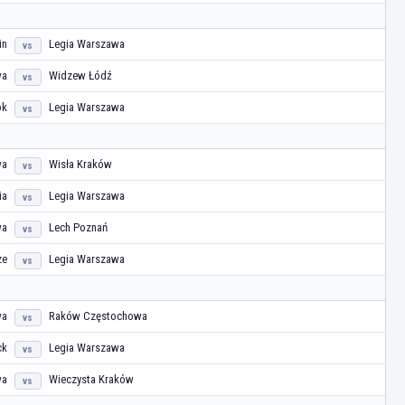
in
Legia Warszawa
vs
wa
Widzew Łódź
vs
ok
Legia Warszawa
vs
wa
Wisła Kraków
vs
ia
Legia Warszawa
vs
wa
Lech Poznań
vs
ze
Legia Warszawa
vs
wa
Raków Częstochowa
vs
ck
Legia Warszawa
vs
wa
Wieczysta Kraków
vs