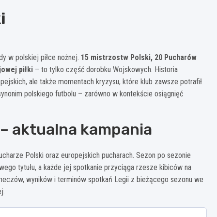
i
dy w polskiej piłce nożnej.
15 mistrzostw Polski, 20 Pucharów
jowej piłki
– to tylko część dorobku Wojskowych. Historia
pejskich, ale także momentach kryzysu, które klub zawsze potrafił
 synonim polskiego futbolu – zarówno w kontekście osiągnięć
 – aktualna kampania
Pucharze Polski oraz europejskich pucharach. Sezon po sezonie
go tytułu, a każde jej spotkanie przyciąga rzesze kibiców na
 meczów, wyników i terminów spotkań Legii z bieżącego sezonu we
j.