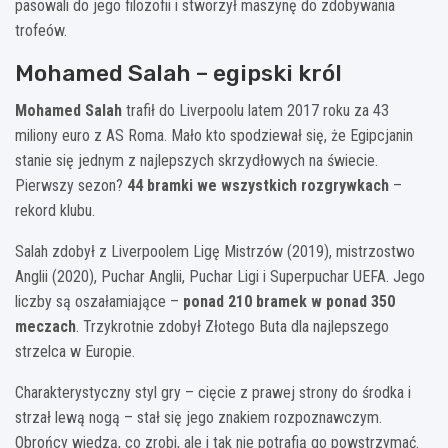
pasowali do jego filozofii i stworzył maszynę do zdobywania
trofeów.
Mohamed Salah – egipski król
Mohamed Salah
trafił do Liverpoolu latem 2017 roku za 43
miliony euro z AS Roma. Mało kto spodziewał się, że Egipcjanin
stanie się jednym z najlepszych skrzydłowych na świecie.
Pierwszy sezon?
44 bramki we wszystkich rozgrywkach
–
rekord klubu.
Salah zdobył z Liverpoolem Ligę Mistrzów (2019), mistrzostwo
Anglii (2020), Puchar Anglii, Puchar Ligi i Superpuchar UEFA. Jego
liczby są oszałamiające –
ponad 210 bramek w ponad 350
meczach
. Trzykrotnie zdobył Złotego Buta dla najlepszego
strzelca w Europie.
Charakterystyczny styl gry – cięcie z prawej strony do środka i
strzał lewą nogą – stał się jego znakiem rozpoznawczym.
Obrońcy wiedzą, co zrobi, ale i tak nie potrafią go powstrzymać.