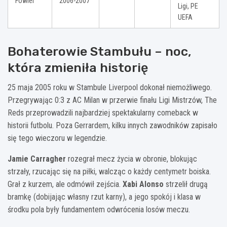
Fowler
2006-2007
Ligi, PE
UEFA
Bohaterowie Stambułu – noc,
która zmieniła historię
25 maja 2005 roku w Stambule Liverpool dokonał niemożliwego.
Przegrywając 0:3 z AC Milan w przerwie finału Ligi Mistrzów, The
Reds przeprowadzili najbardziej spektakularny comeback w
historii futbolu. Poza Gerrardem, kilku innych zawodników zapisało
się tego wieczoru w legendzie.
Jamie Carragher
rozegrał mecz życia w obronie, blokując
strzały, rzucając się na piłki, walcząc o każdy centymetr boiska.
Grał z kurzem, ale odmówił zejścia.
Xabi Alonso
strzelił drugą
bramkę (dobijając własny rzut karny), a jego spokój i klasa w
środku pola były fundamentem odwrócenia losów meczu.