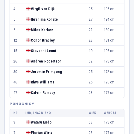
4
Virgil van Dijk
35
195 cm
5
Ibrahima Konaté
27
194 cm
6
Milos Kerkez
22
180 cm
12
Conor Bradley
23
181 cm
15
Giovanni Leoni
19
196 cm
26
Andrew Robertson
32
178 cm
30
Jeremie Frimpong
25
172 cm
46
Rhys Williams
25
195 cm
47
Calvin Ramsay
23
177 cm
POMOCNICY
NR
IMIĘ I NAZWISKO
WIEK
WZROST
3
Wataru Endo
33
178 cm
7
Florian Wirtz
23
177 cm