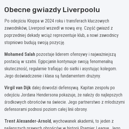
Obecne gwiazdy Liverpoolu
Po odejściu Kloppa w 2024 roku i transferach kluczowych
zawodników, Liverpool wszedł w nową erę. Część gwiazd z
poprzedniej dekady wciąż reprezentuje klub, a nowi zawodnicy
stopniowo budują swoją pozycję.
Mohamed Salah
pozostaje liderem ofensywy i najważniejszą
postacią w szatni. Egipcjanin kontynuuje swoją fenomenalną
skuteczność, regularnie trafiając do siatki i asystując kolegom.
Jego doświadczenie i klasa są fundamentem drużyny.
Virgil van Dijk
dalej dowodzi defensywą. Kapitan zespołu po
odejściu Jordana Hendersona pokazuje, że należy do najlepszych
środkowych obrońców na świecie. Jego partnerstwo z młodszymi
defensorami podnosi poziom całej linii obrony.
Trent Alexander-Arnold
, wychowanek akademii, to jeden z
najlepszych prawych obrońców w historii Premier League. Jego