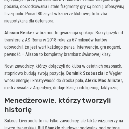
podania, dośrodkowania i stałe fragmenty gry są bronią ofensywną
Liverpoolu. Ponad 80 asyst w karierze klubowej to liczba
niespotykana dla defensora.
Alisson Becker
w bramce to gwarancja spokoju. Brazylijczyk od
transferu z AS Roma w 2018 roku za 67 milionów funtów
udowodnił, że jest wart każdego pensa. Interwencje, gra nogami,
pewność – Alisson to kompletny bramkarz światowej klasy.
Nowi zawodnicy, którzy dołączyli do klubu w ostatnich sezonach,
stopniowo budują swoją pozycję.
Dominik Szoboszlai
z Węgier
wnosi energię i kreatywność do środka pola,
Alexis Mac Allister
,
mistrz świata z Argentyny, dodaje klasę i inteligencję taktyczną.
Menedżerowie, którzy tworzyli
historię
Sukces Liverpoolu to nie tylko zawodnicy, ale także wizjonerzy na
ławce trenerskiej.
Bill Shankly
zbudował podwaliny pod potęgę