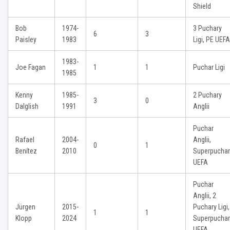
Shield
Bob
1974-
3 Puchary
6
3
Paisley
1983
Ligi, PE UEFA
1983-
Joe Fagan
1
1
Puchar Ligi
1985
Kenny
1985-
2 Puchary
3
0
Dalglish
1991
Anglii
Puchar
Rafael
2004-
Anglii,
0
1
Benítez
2010
Superpuchar
UEFA
Puchar
Anglii, 2
Jürgen
2015-
Puchary Ligi,
1
1
Klopp
2024
Superpuchar
UEFA,