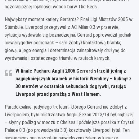
bezgranicznej lojalności wobec barw The Reds.
Największy moment kariery Gerrarda? Finał Ligi Mistrzów 2005 w
Stambule. Liverpool przegrywał z AC Milan 0:3 w przerwie,
sytuacja wydawała się beznadziejna. Gerrard poprowadził jednak
niewiarygodny comeback – sam zdobył kontaktową bramkę
głową, a jego energia i determinacja zainspirowały drużynę do
wyrównania i ostatecznego triumfu w rzutach karnych.
W finale Pucharu Anglii 2006 Gerrard strzelił jedną z
najpiękniejszych bramek w historii Wembley – huknął z
30 metrów w ostatnich sekundach dogrywki, ratując
Liverpool przed porażką z West Hamem.
Paradoksalnie, jedynego trofeum, którego Gerrard nie zdobył z
Liverpoolem, było mistrzostwo Anglii. Sezon 2013/14 był najbliżej
– słynny poślizg w meczu z Chelsea i późniejsza porażka z Crystal
Palace 0:3 (po prowadzeniu 3:0) kosztowały Liverpool tytuł. Ten
niespełniony sen pozostaje największym żalem w karierze