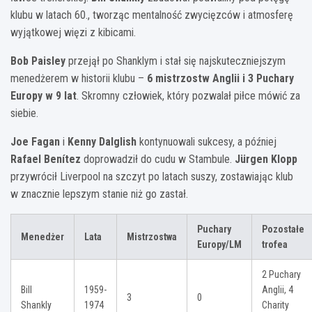
klubu w latach 60., tworząc mentalność zwycięzców i atmosferę
wyjątkowej więzi z kibicami.
Bob Paisley
przejął po Shanklym i stał się najskuteczniejszym
menedżerem w historii klubu –
6 mistrzostw Anglii i 3 Puchary
Europy w 9 lat
. Skromny człowiek, który pozwalał piłce mówić za
siebie.
Joe Fagan
i
Kenny Dalglish
kontynuowali sukcesy, a później
Rafael Benítez
doprowadził do cudu w Stambule.
Jürgen Klopp
przywrócił Liverpool na szczyt po latach suszy, zostawiając klub
w znacznie lepszym stanie niż go zastał.
Puchary
Pozostałe
Menedżer
Lata
Mistrzostwa
Europy/LM
trofea
2 Puchary
Bill
1959-
Anglii, 4
3
0
Shankly
1974
Charity