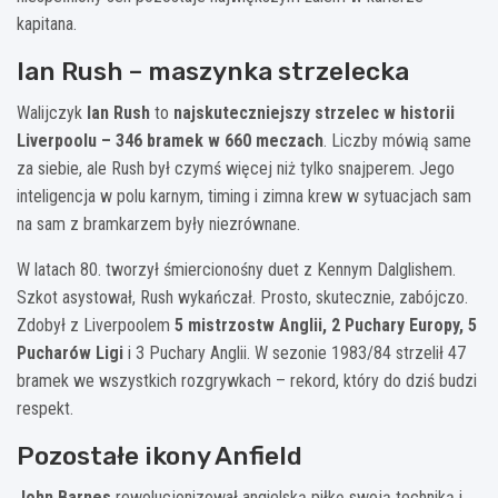
kapitana.
Ian Rush – maszynka strzelecka
Walijczyk
Ian Rush
to
najskuteczniejszy strzelec w historii
Liverpoolu – 346 bramek w 660 meczach
. Liczby mówią same
za siebie, ale Rush był czymś więcej niż tylko snajperem. Jego
inteligencja w polu karnym, timing i zimna krew w sytuacjach sam
na sam z bramkarzem były niezrównane.
W latach 80. tworzył śmiercionośny duet z Kennym Dalglishem.
Szkot asystował, Rush wykańczał. Prosto, skutecznie, zabójczo.
Zdobył z Liverpoolem
5 mistrzostw Anglii, 2 Puchary Europy, 5
Pucharów Ligi
i 3 Puchary Anglii. W sezonie 1983/84 strzelił 47
bramek we wszystkich rozgrywkach – rekord, który do dziś budzi
respekt.
Pozostałe ikony Anfield
John Barnes
rewolucjonizował angielską piłkę swoją techniką i