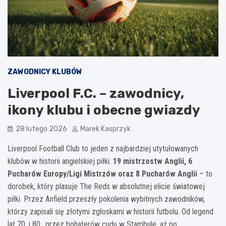
ZAWODNICY KLUBÓW
Liverpool F.C. – zawodnicy,
ikony klubu i obecne gwiazdy
28 lutego 2026
Marek Kasprzyk
Liverpool Football Club to jeden z najbardziej utytułowanych
klubów w historii angielskiej piłki.
19 mistrzostw Anglii, 6
Pucharów Europy/Ligi Mistrzów oraz 8 Pucharów Anglii
– to
dorobek, który plasuje The Reds w absolutnej elicie światowej
piłki. Przez Anfield przeszły pokolenia wybitnych zawodników,
którzy zapisali się złotymi zgłoskami w historii futbolu. Od legend
lat 70. i 80., przez bohaterów cudu w Stambule, aż po