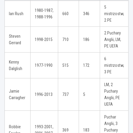
5
1980-1987,
Ian Rush
660
346
mistrzostw,
1988-1996
2 PE
2 Puchary
Steven
1998-2015
710
186
Anglii, LM,
Gerrard
PE UEFA
6
Kenny
1977-1990
515
172
mistrzostw,
Dalglish
3 PE
LM, 2
Jamie
Puchary
1996-2013
737
5
Carragher
Anglii, PE
UEFA
Puchar
Anglii, 3
Robbie
1993-2001,
369
183
Puchary