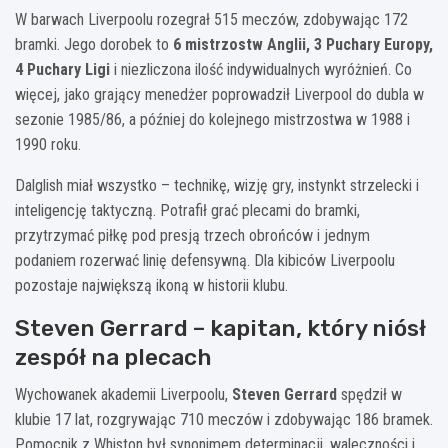
W barwach Liverpoolu rozegrał 515 meczów, zdobywając 172
bramki. Jego dorobek to
6 mistrzostw Anglii, 3 Puchary Europy,
4 Puchary Ligi
i niezliczona ilość indywidualnych wyróżnień. Co
więcej, jako grający menedżer poprowadził Liverpool do dubla w
sezonie 1985/86, a później do kolejnego mistrzostwa w 1988 i
1990 roku.
Dalglish miał wszystko – technikę, wizję gry, instynkt strzelecki i
inteligencję taktyczną. Potrafił grać plecami do bramki,
przytrzymać piłkę pod presją trzech obrońców i jednym
podaniem rozerwać linię defensywną. Dla kibiców Liverpoolu
pozostaje największą ikoną w historii klubu.
Steven Gerrard – kapitan, który niósł
zespół na plecach
Wychowanek akademii Liverpoolu,
Steven Gerrard
spędził w
klubie 17 lat, rozgrywając 710 meczów i zdobywając 186 bramek.
Pomocnik z Whiston był synonimem determinacji, waleczności i