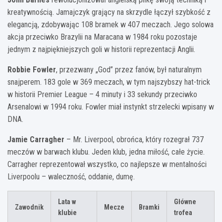
kreatywnością. Jamajczyk grający na skrzydle łączył szybkość z
elegancją, zdobywając 108 bramek w 407 meczach. Jego solowa
akcja przeciwko Brazylii na Maracana w 1984 roku pozostaje
jednym z najpiękniejszych goli w historii reprezentacji Anglii.
Robbie Fowler
, przezwany „God” przez fanów, był naturalnym
snajperem. 183 gole w 369 meczach, w tym najszybszy hat-trick
w historii Premier League – 4 minuty i 33 sekundy przeciwko
Arsenalowi w 1994 roku. Fowler miał instynkt strzelecki wpisany w
DNA.
Jamie Carragher
– Mr. Liverpool, obrońca, który rozegrał 737
meczów w barwach klubu. Jeden klub, jedna miłość, całe życie.
Carragher reprezentował wszystko, co najlepsze w mentalności
Liverpoolu – waleczność, oddanie, dumę.
Lata w
Główne
Zawodnik
Mecze
Bramki
klubie
trofea