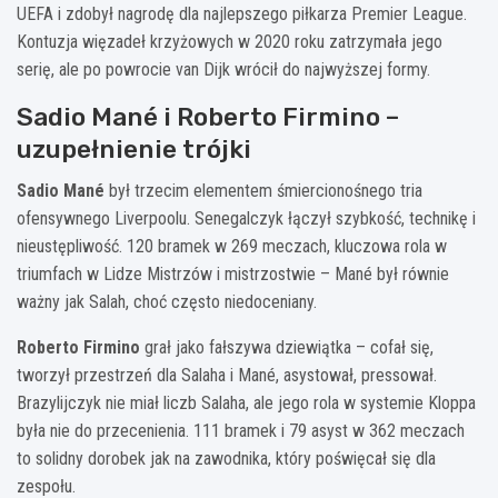
UEFA i zdobył nagrodę dla najlepszego piłkarza Premier League.
Kontuzja więzadeł krzyżowych w 2020 roku zatrzymała jego
serię, ale po powrocie van Dijk wrócił do najwyższej formy.
Sadio Mané i Roberto Firmino –
uzupełnienie trójki
Sadio Mané
był trzecim elementem śmiercionośnego tria
ofensywnego Liverpoolu. Senegalczyk łączył szybkość, technikę i
nieustępliwość. 120 bramek w 269 meczach, kluczowa rola w
triumfach w Lidze Mistrzów i mistrzostwie – Mané był równie
ważny jak Salah, choć często niedoceniany.
Roberto Firmino
grał jako fałszywa dziewiątka – cofał się,
tworzył przestrzeń dla Salaha i Mané, asystował, pressował.
Brazylijczyk nie miał liczb Salaha, ale jego rola w systemie Kloppa
była nie do przecenienia. 111 bramek i 79 asyst w 362 meczach
to solidny dorobek jak na zawodnika, który poświęcał się dla
zespołu.