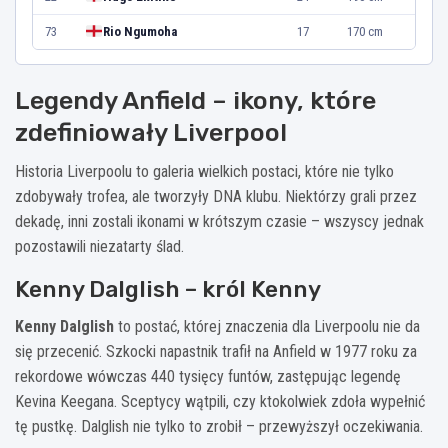
73
Rio Ngumoha
17
170 cm
Legendy Anfield – ikony, które
zdefiniowały Liverpool
Historia Liverpoolu to galeria wielkich postaci, które nie tylko
zdobywały trofea, ale tworzyły DNA klubu. Niektórzy grali przez
dekadę, inni zostali ikonami w krótszym czasie – wszyscy jednak
pozostawili niezatarty ślad.
Kenny Dalglish – król Kenny
Kenny Dalglish
to postać, której znaczenia dla Liverpoolu nie da
się przecenić. Szkocki napastnik trafił na Anfield w 1977 roku za
rekordowe wówczas 440 tysięcy funtów, zastępując legendę
Kevina Keegana. Sceptycy wątpili, czy ktokolwiek zdoła wypełnić
tę pustkę. Dalglish nie tylko to zrobił – przewyższył oczekiwania.