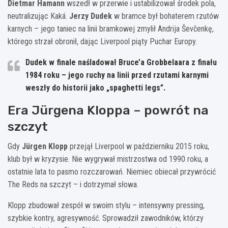
Dietmar Hamann
wszedł w przerwie i ustabilizował środek pola,
neutralizując Kaká.
Jerzy Dudek
w bramce był bohaterem rzutów
karnych – jego taniec na linii bramkowej zmylił Andrija Ševčenkę,
którego strzał obronił, dając Liverpool piąty Puchar Europy.
Dudek w finale naśladował Bruce’a Grobbelaara z finału
1984 roku – jego ruchy na linii przed rzutami karnymi
weszły do historii jako „spaghetti legs”.
Era Jürgena Kloppa – powrót na
szczyt
Gdy
Jürgen Klopp
przejął Liverpool w październiku 2015 roku,
klub był w kryzysie. Nie wygrywał mistrzostwa od 1990 roku, a
ostatnie lata to pasmo rozczarowań. Niemiec obiecał przywrócić
The Reds na szczyt – i dotrzymał słowa.
Klopp zbudował zespół w swoim stylu – intensywny pressing,
szybkie kontry, agresywność. Sprowadził zawodników, którzy