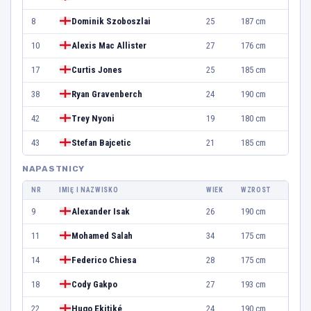
8
Dominik Szoboszlai
25
187 cm
10
Alexis Mac Allister
27
176 cm
17
Curtis Jones
25
185 cm
38
Ryan Gravenberch
24
190 cm
42
Trey Nyoni
19
180 cm
43
Stefan Bajcetic
21
185 cm
NAPASTNICY
NR
IMIĘ I NAZWISKO
WIEK
WZROST
9
Alexander Isak
26
190 cm
11
Mohamed Salah
34
175 cm
14
Federico Chiesa
28
175 cm
18
Cody Gakpo
27
193 cm
22
Hugo Ekitiké
24
190 cm