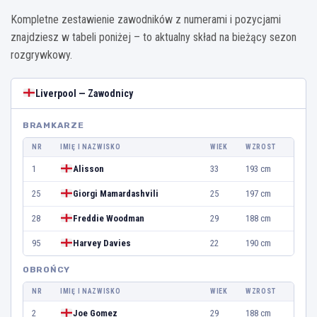
Kompletne zestawienie zawodników z numerami i pozycjami
znajdziesz w tabeli poniżej – to aktualny skład na bieżący sezon
rozgrywkowy.
Liverpool — Zawodnicy
BRAMKARZE
NR
IMIĘ I NAZWISKO
WIEK
WZROST
1
Alisson
33
193 cm
25
Giorgi Mamardashvili
25
197 cm
28
Freddie Woodman
29
188 cm
95
Harvey Davies
22
190 cm
OBROŃCY
NR
IMIĘ I NAZWISKO
WIEK
WZROST
2
Joe Gomez
29
188 cm