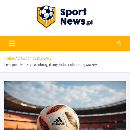
Skip
to
content
www.sportnews.pl
Home
Zawodnicy klubów
Liverpool F.C. – zawodnicy, ikony klubu i obecne gwiazdy