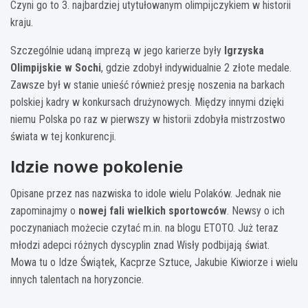
Czyni go to 3. najbardziej utytułowanym olimpijczykiem w historii
kraju.
Szczególnie udaną imprezą w jego karierze były
Igrzyska
Olimpijskie w Sochi
, gdzie zdobył indywidualnie 2 złote medale.
Zawsze był w stanie unieść również presję noszenia na barkach
polskiej kadry w konkursach drużynowych. Między innymi dzięki
niemu Polska po raz w pierwszy w historii zdobyła mistrzostwo
świata w tej konkurencji.
Idzie nowe pokolenie
Opisane przez nas nazwiska to idole wielu Polaków. Jednak nie
zapominajmy o
nowej fali wielkich sportowców
. Newsy o ich
poczynaniach możecie czytać m.in. na blogu ETOTO. Już teraz
młodzi adepci różnych dyscyplin znad Wisły podbijają świat.
Mowa tu o Idze Świątek, Kacprze Sztuce, Jakubie Kiwiorze i wielu
innych talentach na horyzoncie.