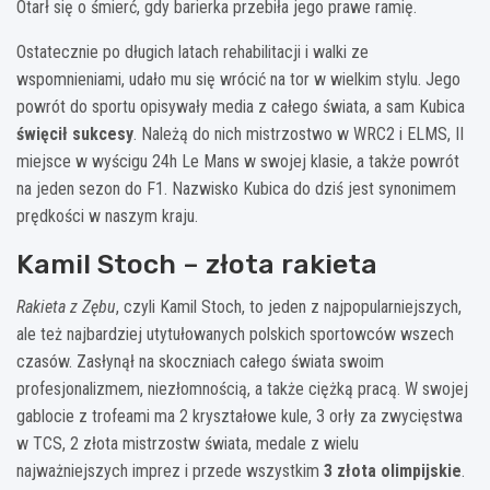
Otarł się o śmierć, gdy barierka przebiła jego prawe ramię.
Ostatecznie po długich latach rehabilitacji i walki ze
wspomnieniami, udało mu się wrócić na tor w wielkim stylu. Jego
powrót do sportu opisywały media z całego świata, a sam Kubica
święcił sukcesy
. Należą do nich mistrzostwo w WRC2 i ELMS, II
miejsce w wyścigu 24h Le Mans w swojej klasie, a także powrót
na jeden sezon do F1. Nazwisko Kubica do dziś jest synonimem
prędkości w naszym kraju.
Kamil Stoch – złota rakieta
Rakieta z Zębu
, czyli Kamil Stoch, to jeden z najpopularniejszych,
ale też najbardziej utytułowanych polskich sportowców wszech
czasów. Zasłynął na skoczniach całego świata swoim
profesjonalizmem, niezłomnością, a także ciężką pracą. W swojej
gablocie z trofeami ma 2 kryształowe kule, 3 orły za zwycięstwa
w TCS, 2 złota mistrzostw świata, medale z wielu
najważniejszych imprez i przede wszystkim
3 złota olimpijskie
.