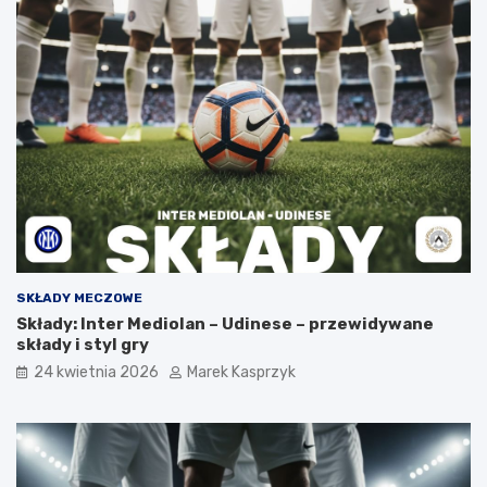
SKŁADY MECZOWE
Składy: Inter Mediolan – Udinese – przewidywane
składy i styl gry
24 kwietnia 2026
Marek Kasprzyk