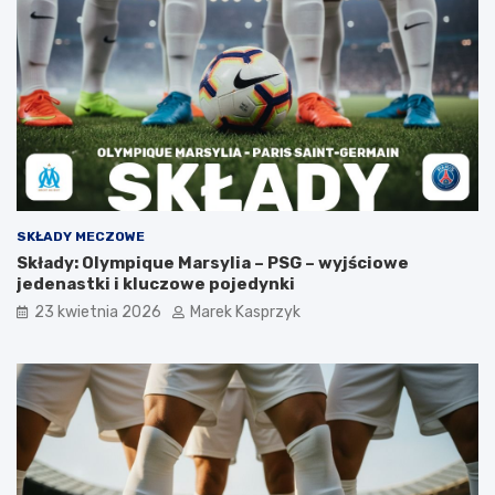
SKŁADY MECZOWE
Składy: Olympique Marsylia – PSG – wyjściowe
jedenastki i kluczowe pojedynki
23 kwietnia 2026
Marek Kasprzyk