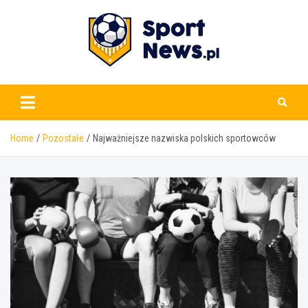
Skip
to
content
www.sportnews.pl
Home
Pozostałe
Najważniejsze nazwiska polskich sportowców