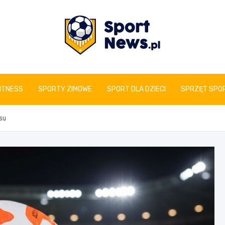
www.sportnews.pl
FITNESS
SPORTY ZIMOWE
SPORT DLA DZIECI
SPRZĘT SPO
ysu