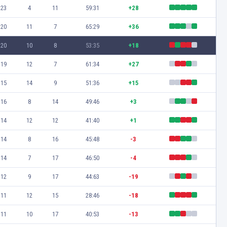
23
4
11
59:31
+28
20
11
7
65:29
+36
20
10
8
53:35
+18
19
12
7
61:34
+27
15
14
9
51:36
+15
16
8
14
49:46
+3
14
12
12
41:40
+1
14
8
16
45:48
-3
14
7
17
46:50
-4
12
9
17
44:63
-19
11
12
15
28:46
-18
11
10
17
40:53
-13