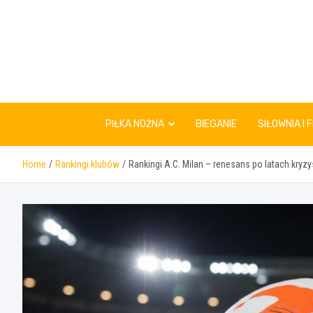
Skip
to
content
PIŁKA NOŻNA
BIEGANIE
SIŁOWNIA I 
Home
Rankingi klubów
Rankingi A.C. Milan – renesans po latach kryz