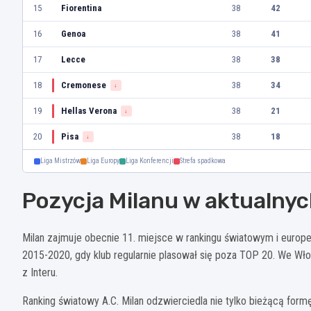
15
Fiorentina
38
42
16
Genoa
38
41
17
Lecce
38
38
18
Cremonese
38
34
↓
19
Hellas Verona
38
21
↓
20
Pisa
38
18
↓
Liga Mistrzów
Liga Europy
Liga Konferencji
Strefa spadkowa
Pozycja Milanu w aktualny
Milan zajmuje obecnie 11. miejsce w rankingu światowym i europ
2015-2020, gdy klub regularnie plasował się poza TOP 20. We Włos
z Interu.
Ranking światowy A.C. Milan odzwierciedla nie tylko bieżącą form