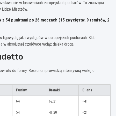
rozstawienie w losowaniach europejskich pucharów. To znacząca
 Lidze Mistrzów.
A z 54 punktami po 26 meczach (15 zwycięstw, 9 remisów, 2
 ligowych, jak i występów w europejskich pucharach. Klub
a w absolutnej czołówce wciąż daleka droga.
udetto
 powrotu do formy. Rossoneri prowadzą intensywną walkę o
Punkty
Bramki
Bilans
64
62:21
+41
54
41:20
+21