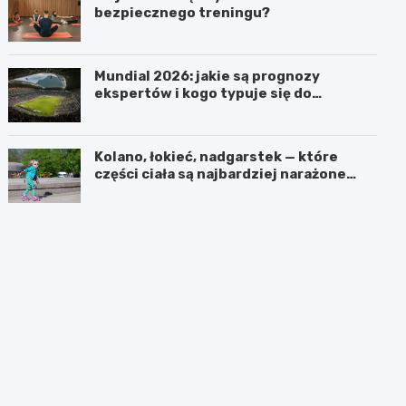
bezpiecznego treningu?
Mundial 2026: jakie są prognozy
ekspertów i kogo typuje się do
pucharu?
Kolano, łokieć, nadgarstek — które
części ciała są najbardziej narażone
podczas jazdy na rolkach?