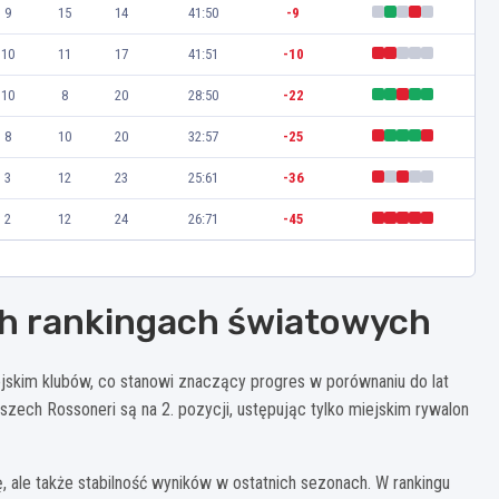
9
15
14
41:50
-9
10
11
17
41:51
-10
10
8
20
28:50
-22
8
10
20
32:57
-25
3
12
23
25:61
-36
2
12
24
26:71
-45
ch rankingach światowych
ejskim klubów, co stanowi znaczący progres w porównaniu do lat
zech Rossoneri są na 2. pozycji, ustępując tylko miejskim rywalon
ę, ale także stabilność wyników w ostatnich sezonach. W rankingu