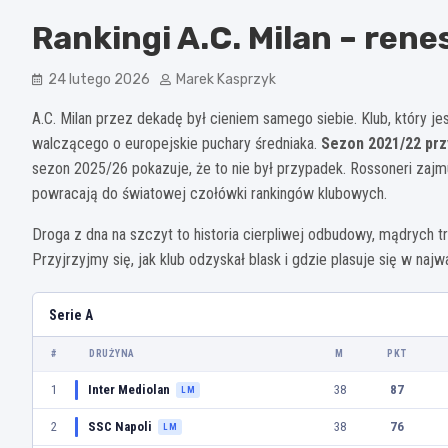
Rankingi A.C. Milan – rene
24 lutego 2026
Marek Kasprzyk
A.C. Milan przez dekadę był cieniem samego siebie. Klub, który 
walczącego o europejskie puchary średniaka.
Sezon 2021/22 prz
sezon 2025/26 pokazuje, że to nie był przypadek. Rossoneri zajmu
powracają do światowej czołówki rankingów klubowych.
Droga z dna na szczyt to historia cierpliwej odbudowy, mądrych tr
Przyjrzyjmy się, jak klub odzyskał blask i gdzie plasuje się w najw
Serie A
#
DRUŻYNA
M
PKT
1
Inter Mediolan
38
87
LM
2
SSC Napoli
38
76
LM