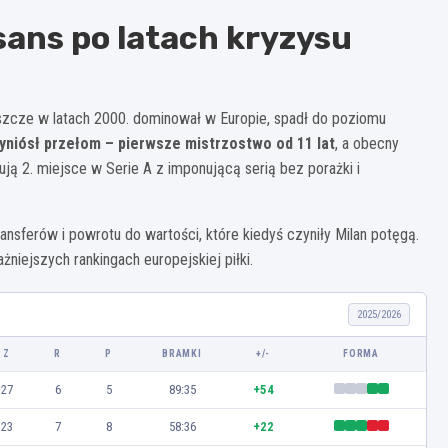
sans po latach kryzysu
jeszcze w latach 2000. dominował w Europie, spadł do poziomu
yniósł przełom – pierwsze mistrzostwo od 11 lat
, a obecny
ją 2. miejsce w Serie A z imponującą serią bez porażki i
ansferów i powrotu do wartości, które kiedyś czyniły Milan potęgą.
ażniejszych rankingach europejskiej piłki.
2025/2026
Z
R
P
BRAMKI
+/-
FORMA
27
6
5
89:35
+54
23
7
8
58:36
+22