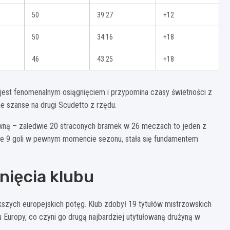
50
39:27
+12
50
34:16
+18
46
43:25
+18
 jest fenomenalnym osiągnięciem i przypomina czasy świetności z
ne szanse na drugi Scudetto z rzędu.
ywną – zaledwie 20 straconych bramek w 26 meczach to jeden z
dwie 9 goli w pewnym momencie sezonu, stała się fundamentem
nięcia klubu
iększych europejskich potęg. Klub zdobył 19 tytułów mistrzowskich
 Europy, co czyni go drugą najbardziej utytułowaną drużyną w