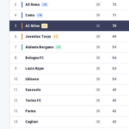
3
AS Roma
38
73
LM
4
Como
38
71
LM
5
AC Milan
38
70
LE
6
Juventus Turyn
38
69
LE
7
Atalanta Bergamo
38
59
LK
8
Bologna FC
38
56
9
Lazio Rzym
38
54
10
Udinese
38
50
11
Sassuolo
38
49
12
Torino FC
38
45
13
Parma
38
45
14
Cagliari
38
43