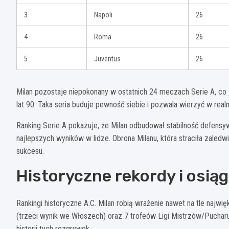
3
Napoli
26
4
Roma
26
5
Juventus
26
Milan pozostaje niepokonany w ostatnich 24 meczach Serie A, co
lat 90. Taka seria buduje pewność siebie i pozwala wierzyć w real
Ranking Serie A pokazuje, że Milan odbudował stabilność defens
najlepszych wyników w lidze. Obrona Milanu, która straciła zale
sukcesu.
Historyczne rekordy i osiąg
Rankingi historyczne A.C. Milan robią wrażenie nawet na tle najw
(trzeci wynik we Włoszech) oraz 7 trofeów Ligi Mistrzów/Pucharu
historii tych rozgrywek.