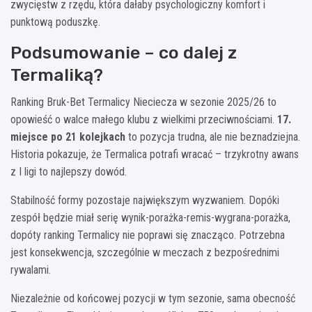
zwycięstw z rzędu, która dałaby psychologiczny komfort i
punktową poduszkę.
Podsumowanie – co dalej z
Termaliką?
Ranking Bruk-Bet Termalicy Nieciecza w sezonie 2025/26 to
opowieść o walce małego klubu z wielkimi przeciwnościami.
17.
miejsce po 21 kolejkach
to pozycja trudna, ale nie beznadziejna.
Historia pokazuje, że Termalica potrafi wracać – trzykrotny awans
z I ligi to najlepszy dowód.
Stabilność formy pozostaje największym wyzwaniem. Dopóki
zespół będzie miał serię wynik-porażka-remis-wygrana-porażka,
dopóty ranking Termalicy nie poprawi się znacząco. Potrzebna
jest konsekwencja, szczególnie w meczach z bezpośrednimi
rywalami.
Niezależnie od końcowej pozycji w tym sezonie, sama obecność