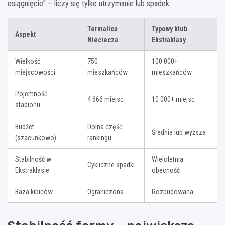
osiągnięcie” – liczy się tylko utrzymanie lub spadek.
Termalica
Typowy klub
Aspekt
Nieciecza
Ekstraklasy
Wielkość
750
100 000+
miejscowości
mieszkańców
mieszkańców
Pojemność
4 666 miejsc
10 000+ miejsc
stadionu
Budżet
Dolna część
Średnia lub wyższa
(szacunkowo)
rankingu
Stabilność w
Wieloletnia
Cykliczne spadki
Ekstraklasie
obecność
Baza kibiców
Ograniczona
Rozbudowana