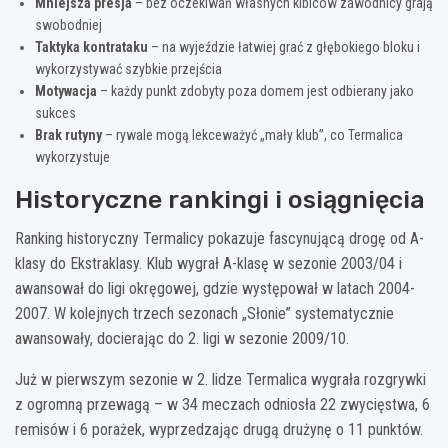
Mniejsza presja
– bez oczekiwań własnych kibiców zawodnicy grają
swobodniej
Taktyka kontrataku
– na wyjeździe łatwiej grać z głębokiego bloku i
wykorzystywać szybkie przejścia
Motywacja
– każdy punkt zdobyty poza domem jest odbierany jako
sukces
Brak rutyny
– rywale mogą lekceważyć „mały klub”, co Termalica
wykorzystuje
Historyczne rankingi i osiągnięcia
Ranking historyczny Termalicy pokazuje fascynującą drogę od A-
klasy do Ekstraklasy. Klub wygrał A-klasę w sezonie 2003/04 i
awansował do ligi okręgowej, gdzie występował w latach 2004-
2007. W kolejnych trzech sezonach „Słonie” systematycznie
awansowały, docierając do 2. ligi w sezonie 2009/10.
Już w pierwszym sezonie w 2. lidze Termalica wygrała rozgrywki
z ogromną przewagą – w 34 meczach odniosła 22 zwycięstwa, 6
remisów i 6 porażek, wyprzedzając drugą drużynę o 11 punktów.