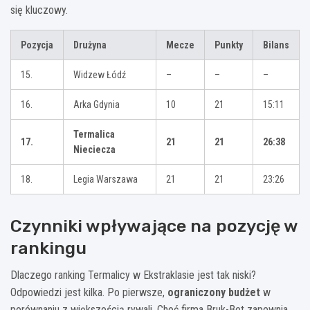
się kluczowy.
Pozycja
Drużyna
Mecze
Punkty
Bilans
15.
Widzew Łódź
–
–
–
16.
Arka Gdynia
10
21
15:11
Termalica
17.
21
21
26:38
Nieciecza
18.
Legia Warszawa
21
21
23:26
Czynniki wpływające na pozycję w
rankingu
Dlaczego ranking Termalicy w Ekstraklasie jest tak niski?
Odpowiedzi jest kilka. Po pierwsze,
ograniczony budżet
w
porównaniu z większością rywali. Choć firma Bruk-Bet zapewnia