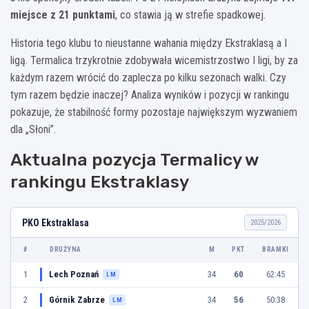
miejsce z 21 punktami
, co stawia ją w strefie spadkowej.
Historia tego klubu to nieustanne wahania między Ekstraklasą a I
ligą. Termalica trzykrotnie zdobywała wicemistrzostwo I ligi, by za
każdym razem wrócić do zaplecza po kilku sezonach walki. Czy
tym razem będzie inaczej? Analiza wyników i pozycji w rankingu
pokazuje, że stabilność formy pozostaje największym wyzwaniem
dla „Słoni”.
Aktualna pozycja Termalicy w
rankingu Ekstraklasy
PKO Ekstraklasa
2025/2026
#
DRUŻYNA
M
PKT
BRAMKI
1
Lech Poznań
34
60
62:45
LM
2
Górnik Zabrze
34
56
50:38
LM