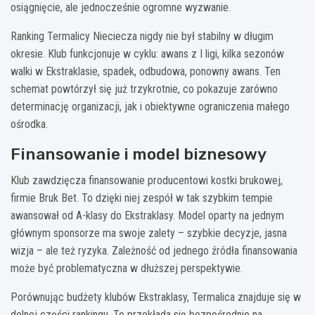
osiągnięcie, ale jednocześnie ogromne wyzwanie.
Ranking Termalicy Nieciecza nigdy nie był stabilny w długim
okresie. Klub funkcjonuje w cyklu: awans z I ligi, kilka sezonów
walki w Ekstraklasie, spadek, odbudowa, ponowny awans. Ten
schemat powtórzył się już trzykrotnie, co pokazuje zarówno
determinację organizacji, jak i obiektywne ograniczenia małego
ośrodka.
Finansowanie i model biznesowy
Klub zawdzięcza finansowanie producentowi kostki brukowej,
firmie Bruk Bet. To dzięki niej zespół w tak szybkim tempie
awansował od A-klasy do Ekstraklasy. Model oparty na jednym
głównym sponsorze ma swoje zalety – szybkie decyzje, jasna
wizja – ale też ryzyka. Zależność od jednego źródła finansowania
może być problematyczna w dłuższej perspektywie.
Porównując budżety klubów Ekstraklasy, Termalica znajduje się w
dolnej części rankingu. To przekłada się bezpośrednio na