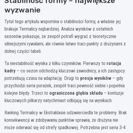
Stabilność formy – największe
wyzwanie
Tytuł tego artykułu wspomina o stabilności formy, a właśnie jej
brakuje Termalicy najbardziej. Analiza wyników z ostatnich
sezonów pokazuje, że zespół potrafi wygrać z teoretycznie
silniejszymi rywalami, ale równie łatwo traci punkty z drużynami z
dolnej części tabeli.
Ta niestabilność wynika z kilku czynników. Pierwszy to
rotacja
kadry
– co sezon odchodzą kluczowi zawodnicy, a ich zastępcy
potrzebują czasu na adaptację. Drugi to
presja wyników
– gdy
przychodzi seria porażek, zespół traci pewność siebie i popełnia
kolejne błędy. Trzeci to
ograniczona głębia składu
– kontuzje
kluczowych piłkarzy natychmiast odbijają się na wynikach.
Ranking Termalicy w Ekstraklasie odzwierciedla te problemy. Brak
konsekwencji w zdobywaniu punktów sprawia, że drużyna nie
może oderwać się od strefy spadkowej. Potrzebna jest seria 3-4