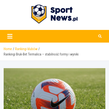
Skip
to
content
www.sportnews.pl
Home
Rankingi klubów
Rankingi Bruk-Bet Termalica – stabilność formy i wyniki