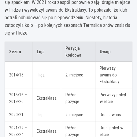
się spadkiem. W 2021 roku zespół ponownie zajął drugie miejsce
w I lidze i wywalczył awans do Ekstraklasy. To pokazało, że klub
potrafi odbudować się po niepowodzeniu. Niestety, historia
zatoczyła koło – po kolejnych sezonach Termalica znów znalazła
się w I lidze.
Pozycja
Sezon
Liga
Uwagi
końcowa
Pierwszy
2014/15
I liga
2. miejsce
awans do
Ekstraklasy
2015/16 –
Różne
Pierwszy pobyt
Ekstraklasa
2019/20
pozycje
w elicie
2020/21
I liga
2. miejsce
Drugi awans
2021/22 –
Różne
Drugi pobyt w
Ekstraklasa
2023/24
pozycje
elicie