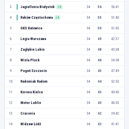
3
Jagiellonia Białystok
34
56
56:41
LK
4
Raków Częstochowa
34
55
51:40
LK
5
GKS Katowice
34
50
51:45
6
Legia Warszawa
34
49
42:37
7
Zagłębie Lubin
34
48
45:38
8
Wisła Płock
34
46
34:38
9
Pogoń Szczecin
34
45
47:49
10
Radomiak Radom
34
44
52:53
11
Korona Kielce
34
43
40:40
12
Motor Lublin
34
43
46:53
13
Cracovia
34
42
39:42
14
Widzew Łódź
34
42
41:41