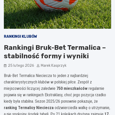
RANKINGI KLUBÓW
Rankingi Bruk-Bet Termalica –
stabilność formy i wyniki
25 lutego 2026
Marek Kasprzyk
Bruk-Bet Termalica Nieciecza to jeden z najbardziej
charakterystycznych klubów w polskiej piłce. Zespół z
miejscowości liczącej zaledwie
750 mieszkańców
regularnie
pojawia się w rankingach Ekstraklasy, choć jego pozycja rzadko
kiedy była stabilna. Sezon 2025/26 ponownie pokazuje, że
ranking Termalicy Nieciecza
odzwierciedla walkę o utrzymanie,
a nie spokojny środek tabeli. Po 21 kolejkach drużyna zajmuje
17.