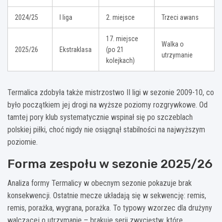
2024/25
I liga
2. miejsce
Trzeci awans
17. miejsce
Walka o
2025/26
Ekstraklasa
(po 21
utrzymanie
kolejkach)
Termalica zdobyła także mistrzostwo II ligi w sezonie 2009-10, co
było początkiem jej drogi na wyższe poziomy rozgrywkowe. Od
tamtej pory klub systematycznie wspinał się po szczeblach
polskiej piłki, choć nigdy nie osiągnął stabilności na najwyższym
poziomie.
Forma zespołu w sezonie 2025/26
Analiza formy Termalicy w obecnym sezonie pokazuje brak
konsekwencji. Ostatnie mecze układają się w sekwencję: remis,
remis, porażka, wygrana, porażka. To typowy wzorzec dla drużyny
walczącej o utrzymanie – brakuje serii zwycięstw, które