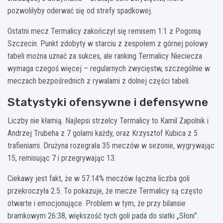
pozwoliłyby oderwać się od strefy spadkowej.
Ostatni mecz Termalicy zakończył się remisem 1:1 z Pogonią
Szczecin. Punkt zdobyty w starciu z zespołem z górnej połowy
tabeli można uznać za sukces, ale ranking Termalicy Nieciecza
wymaga czegoś więcej – regularnych zwycięstw, szczególnie w
meczach bezpośrednich z rywalami z dolnej części tabeli.
Statystyki ofensywne i defensywne
Liczby nie kłamią. Najlepsi strzelcy Termalicy to Kamil Zapolnik i
Andrzej Trubeha z 7 golami każdy, oraz Krzysztof Kubica z 5
trafieniami. Drużyna rozegrała 35 meczów w sezonie, wygrywając
15, remisując 7 i przegrywając 13.
Ciekawy jest fakt, że w 57.14% meczów łączna liczba goli
przekroczyła 2.5. To pokazuje, że mecze Termalicy są często
otwarte i emocjonujące. Problem w tym, że przy bilansie
bramkowym 26:38, większość tych goli pada do siatki „Słoni”.