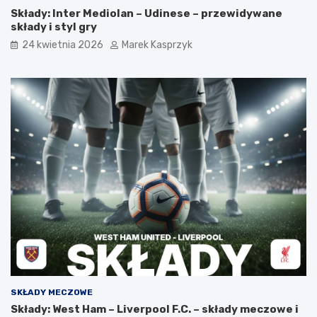
Składy: Inter Mediolan – Udinese – przewidywane
składy i styl gry
24 kwietnia 2026
Marek Kasprzyk
SKŁADY MECZOWE
Składy: West Ham – Liverpool F.C. – składy meczowe i