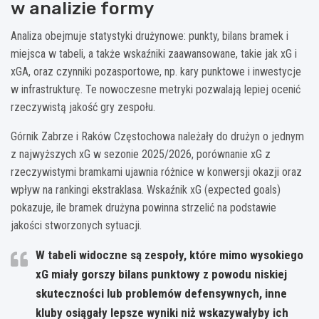
w analizie formy
Analiza obejmuje statystyki drużynowe: punkty, bilans bramek i
miejsca w tabeli, a także wskaźniki zaawansowane, takie jak xG i
xGA, oraz czynniki pozasportowe, np. kary punktowe i inwestycje
w infrastrukturę. Te nowoczesne metryki pozwalają lepiej ocenić
rzeczywistą jakość gry zespołu.
Górnik Zabrze i Raków Częstochowa należały do drużyn o jednym
z najwyższych xG w sezonie 2025/2026, porównanie xG z
rzeczywistymi bramkami ujawnia różnice w konwersji okazji oraz
wpływ na rankingi ekstraklasa. Wskaźnik xG (expected goals)
pokazuje, ile bramek drużyna powinna strzelić na podstawie
jakości stworzonych sytuacji.
W tabeli widoczne są zespoły, które mimo wysokiego
xG miały gorszy bilans punktowy z powodu niskiej
skuteczności lub problemów defensywnych, inne
kluby osiągały lepsze wyniki niż wskazywałyby ich