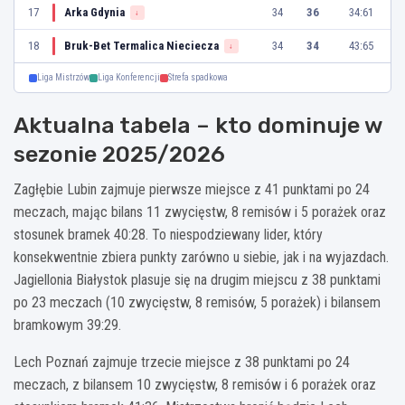
17
Arka Gdynia
34
36
34:61
↓
18
Bruk-Bet Termalica Nieciecza
34
34
43:65
↓
Liga Mistrzów
Liga Konferencji
Strefa spadkowa
Aktualna tabela – kto dominuje w
sezonie 2025/2026
Zagłębie Lubin zajmuje pierwsze miejsce z 41 punktami po 24
meczach, mając bilans 11 zwycięstw, 8 remisów i 5 porażek oraz
stosunek bramek 40:28. To niespodziewany lider, który
konsekwentnie zbiera punkty zarówno u siebie, jak i na wyjazdach.
Jagiellonia Białystok plasuje się na drugim miejscu z 38 punktami
po 23 meczach (10 zwycięstw, 8 remisów, 5 porażek) i bilansem
bramkowym 39:29.
Lech Poznań zajmuje trzecie miejsce z 38 punktami po 24
meczach, z bilansem 10 zwycięstw, 8 remisów i 6 porażek oraz