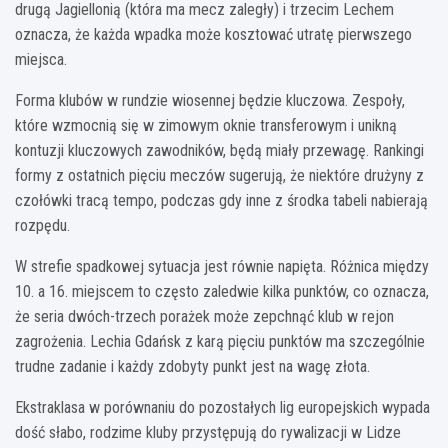
drugą Jagiellonią (która ma mecz zaległy) i trzecim Lechem
oznacza, że każda wpadka może kosztować utratę pierwszego
miejsca.
Forma klubów w rundzie wiosennej będzie kluczowa. Zespoły,
które wzmocnią się w zimowym oknie transferowym i unikną
kontuzji kluczowych zawodników, będą miały przewagę. Rankingi
formy z ostatnich pięciu meczów sugerują, że niektóre drużyny z
czołówki tracą tempo, podczas gdy inne z środka tabeli nabierają
rozpędu.
W strefie spadkowej sytuacja jest równie napięta. Różnica między
10. a 16. miejscem to często zaledwie kilka punktów, co oznacza,
że seria dwóch-trzech porażek może zepchnąć klub w rejon
zagrożenia. Lechia Gdańsk z karą pięciu punktów ma szczególnie
trudne zadanie i każdy zdobyty punkt jest na wagę złota.
Ekstraklasa w porównaniu do pozostałych lig europejskich wypada
dość słabo, rodzime kluby przystępują do rywalizacji w Lidze