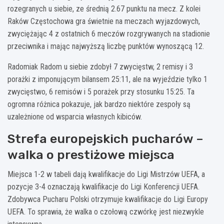
rozegranych u siebie, ze średnią 2.67 punktu na mecz. Z kolei
Raków Częstochowa gra świetnie na meczach wyjazdowych,
zwyciężając 4 z ostatnich 6 meczów rozgrywanych na stadionie
przeciwnika i mając najwyższą liczbę punktów wynoszącą 12.
Radomiak Radom u siebie zdobył 7 zwycięstw, 2 remisy i 3
porażki z imponującym bilansem 25:11, ale na wyjeździe tylko 1
zwycięstwo, 6 remisów i 5 porażek przy stosunku 15:25. Ta
ogromna różnica pokazuje, jak bardzo niektóre zespoły są
uzależnione od wsparcia własnych kibiców.
Strefa europejskich pucharów –
walka o prestiżowe miejsca
Miejsca 1-2 w tabeli dają kwalifikacje do Ligi Mistrzów UEFA, a
pozycje 3-4 oznaczają kwalifikacje do Ligi Konferencji UEFA.
Zdobywca Pucharu Polski otrzymuje kwalifikacje do Ligi Europy
UEFA. To sprawia, że walka o czołową czwórkę jest niezwykle