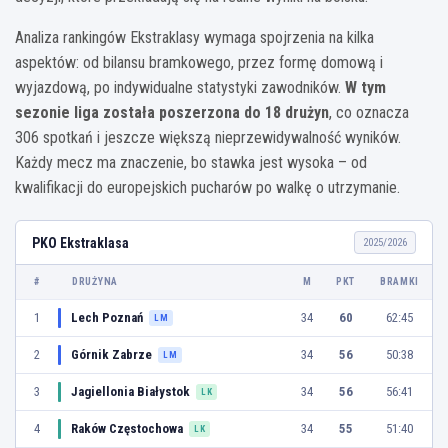
Analiza rankingów Ekstraklasy wymaga spojrzenia na kilka
aspektów: od bilansu bramkowego, przez formę domową i
wyjazdową, po indywidualne statystyki zawodników.
W tym
sezonie liga została poszerzona do 18 drużyn
, co oznacza
306 spotkań i jeszcze większą nieprzewidywalność wyników.
Każdy mecz ma znaczenie, bo stawka jest wysoka – od
kwalifikacji do europejskich pucharów po walkę o utrzymanie.
PKO Ekstraklasa
2025/2026
#
DRUŻYNA
M
PKT
BRAMKI
1
Lech Poznań
34
60
62:45
LM
2
Górnik Zabrze
34
56
50:38
LM
3
Jagiellonia Białystok
34
56
56:41
LK
4
Raków Częstochowa
34
55
51:40
LK