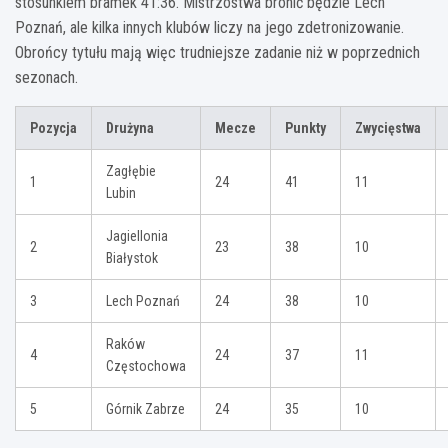
stosunkiem bramek 41:36. Mistrzostwa bronić będzie Lech
Poznań, ale kilka innych klubów liczy na jego zdetronizowanie.
Obrońcy tytułu mają więc trudniejsze zadanie niż w poprzednich
sezonach.
Pozycja
Drużyna
Mecze
Punkty
Zwycięstwa
Zagłębie
1
24
41
11
Lubin
Jagiellonia
2
23
38
10
Białystok
3
Lech Poznań
24
38
10
Raków
4
24
37
11
Częstochowa
5
Górnik Zabrze
24
35
10