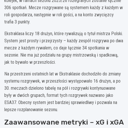
kolejek, w ramach sezonu 2025/26 rozegranych zostanie łącznie
306 spotkań. Mecze rozgrywane są systemem każdy z każdym w
roli gospodarza, następnie w roli gości, a na konto zwycięzcy
trafia 3 punkty.
Ekstraklasa liczy 18 drużyn, które rywalizują o tytuł mistrza Polski.
System jest prosty i przejrzysty – każdy zespół rozgrywa po dwa
mecze z każdym rywalem, co daje łącznie 34 spotkania w
sezonie. Nie ma już podziału na grupy mistrzowską i spadkową,
jak to bywało w przeszłości.
Na przestrzeni ostatnich lat w Ekstraklasie dochodziło do zmiany
systemu rozgrywek, w przeszłości występowało 16 drużyn, a po
30. meczach dzielono tabelę na pół i rozgrywki kontynuowane
były w dwóch grupach, format tych rozgrywek nazwano jako
ESA37. Obecny system jest bardziej sprawiedliwy i pozwala na
lepsze rozplanowanie sezonu.
Zaawansowane metryki – xG i xGA