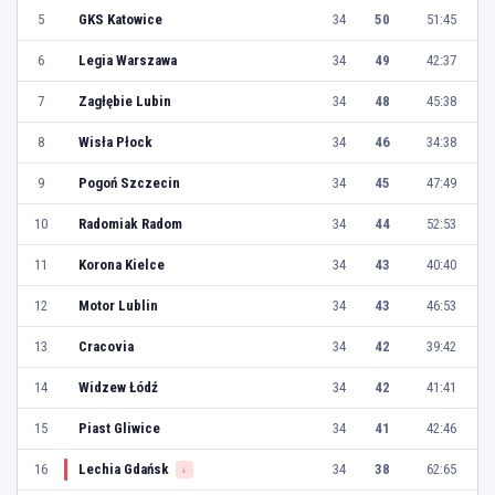
5
GKS Katowice
34
50
51:45
6
Legia Warszawa
34
49
42:37
7
Zagłębie Lubin
34
48
45:38
8
Wisła Płock
34
46
34:38
9
Pogoń Szczecin
34
45
47:49
10
Radomiak Radom
34
44
52:53
11
Korona Kielce
34
43
40:40
12
Motor Lublin
34
43
46:53
13
Cracovia
34
42
39:42
14
Widzew Łódź
34
42
41:41
15
Piast Gliwice
34
41
42:46
16
Lechia Gdańsk
34
38
62:65
↓