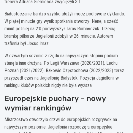
trenera Adriana Siemieńca zwyciężyli 3:1.
Białostoczanie bardzo szybko ułożyli mecz pod swoje dyktando.
W piątej minucie gry wynik spotkania otworzył Nene, a sześć
minut później na 2:0 podwyższył Taras Romańczuk. Trzecią
bramkę piłkarze Jagiellonii zdobyli w 26. minucie. Autorem
trafienia był Jesus Imaz.
W czwartym sezonie z rzędu na najwyższym stopniu podium
stanęła inna drużyna. Po Legii Warszawa (2020/2021), Lechu
Poznań (2021/2022), Rakowie Częstochowa (2022/2023) teraz
przyszedł czas na Jagiellonię Białystok. Pozycja Jagiellonii w
rankingu klubów polskich nigdy nie była wyższa.
Europejskie puchary – nowy
wymiar rankingów
Mistrzostwo otworzyło drzwi do europejskich rozgrywek na
najwyższym poziomie. Jagiellonia rozpoczęła europejskie