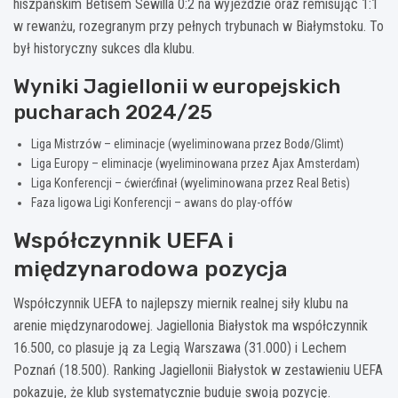
hiszpańskim Betisem Sewilla 0:2 na wyjeździe oraz remisując 1:1
w rewanżu, rozegranym przy pełnych trybunach w Białymstoku. To
był historyczny sukces dla klubu.
Wyniki Jagiellonii w europejskich
pucharach 2024/25
Liga Mistrzów – eliminacje (wyeliminowana przez Bodø/Glimt)
Liga Europy – eliminacje (wyeliminowana przez Ajax Amsterdam)
Liga Konferencji – ćwierćfinał (wyeliminowana przez Real Betis)
Faza ligowa Ligi Konferencji – awans do play-offów
Współczynnik UEFA i
międzynarodowa pozycja
Współczynnik UEFA to najlepszy miernik realnej siły klubu na
arenie międzynarodowej. Jagiellonia Białystok ma współczynnik
16.500, co plasuje ją za Legią Warszawa (31.000) i Lechem
Poznań (18.500). Ranking Jagiellonii Białystok w zestawieniu UEFA
pokazuje, że klub systematycznie buduje swoją pozycję.