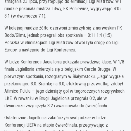
zmagania 23 lipca, przystępując do eliminacji Ligi Mistrzów. W I
rundzie pokonała mistrza Litwy, FK Poniewież, wygrywając 4:0 i
3:1 (w dwumeczu 7:1).
W kolejnej rundzie żółto-czerwoni zmierzyli się z norweskim FK
Bodø/Glimt, jednak przegrali oba spotkania – 0:1 i 1:4 (1:5).
Porażka w eliminacjach Ligi Mistrzów otworzyła drogę do Ligi
Europy, a następnie do Ligi Konferencji.
W Lidze Konferencji Jagiellonia pokazała prawdziwą klasę. W 1/8
finału Jagiellonia zmierzyła się z belgijskim Cercle Brugge. W
pierwszym spotkaniu, rozegranym w Białymstoku, „Jaga” wygrała
przekonująco 3:0. Bramkę na 3:0, efektowną przewrotką, zdobył
Afimico Pululu — jego dziesiąty gol w tegorocznych rozgrywkach
LKE. W rewanżu w Brugii Jagiellonia przegrała 0:2, ale w
dwumeczu zwyciężyła 3:2 i awansowała do ćwierćfinału.
Ostatecznie Jagiellonia zakończyła swój udział w Lidze
Konferencji UEFA na etapie ćwierćfinału, przegrywając z