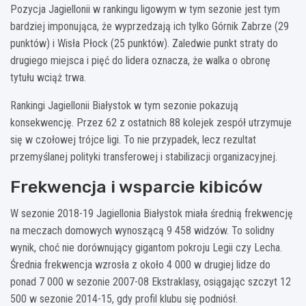
Pozycja Jagiellonii w rankingu ligowym w tym sezonie jest tym
bardziej imponująca, że wyprzedzają ich tylko Górnik Zabrze (29
punktów) i Wisła Płock (25 punktów). Zaledwie punkt straty do
drugiego miejsca i pięć do lidera oznacza, że walka o obronę
tytułu wciąż trwa.
Rankingi Jagiellonii Białystok w tym sezonie pokazują
konsekwencję. Przez 62 z ostatnich 88 kolejek zespół utrzymuje
się w czołowej trójce ligi. To nie przypadek, lecz rezultat
przemyślanej polityki transferowej i stabilizacji organizacyjnej.
Frekwencja i wsparcie kibiców
W sezonie 2018-19 Jagiellonia Białystok miała średnią frekwencję
na meczach domowych wynoszącą 9 458 widzów. To solidny
wynik, choć nie dorównujący gigantom pokroju Legii czy Lecha.
Średnia frekwencja wzrosła z około 4 000 w drugiej lidze do
ponad 7 000 w sezonie 2007-08 Ekstraklasy, osiągając szczyt 12
500 w sezonie 2014-15, gdy profil klubu się podniósł.