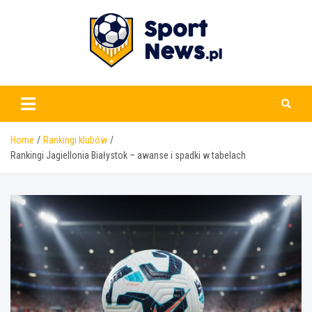
Skip
to
content
www.sportnews.pl
Home
Rankingi klubów
Rankingi Jagiellonia Białystok – awanse i spadki w tabelach