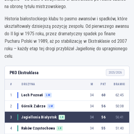
na obronę tytułu mistrzowskiego.
Historia białostockiego klubu to pasmo awansów i spadków, które
ukształtowały dzisiejszą pozycję zespołu. Od pierwszego awansu
do II ligi w 1975 roku, przez dramatyczny spadek po finале
Pucharu Polski w 1989, aż po stabilizację w Ekstraklasie od 2007
roku – każdy etap tej drogi przybliżał Jagiellonię do upragnionego
celu.
PKO Ekstraklasa
2025/2026
#
DRUŻYNA
M
PKT
BRAMKI
1
Lech Poznań
34
60
62:45
LM
2
Górnik Zabrze
34
56
50:38
LM
3
Jagiellonia Białystok
34
56
56:41
LK
4
Raków Częstochowa
34
55
51:40
LK