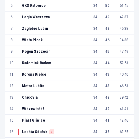
5
GKS Katowice
34
50
51:45
6
Legia Warszawa
34
49
42:37
7
Zagłębie Lubin
34
48
45:38
8
Wisła Płock
34
46
34:38
9
Pogoń Szczecin
34
45
47:49
10
Radomiak Radom
34
44
52:53
11
Korona Kielce
34
43
40:40
12
Motor Lublin
34
43
46:53
13
Cracovia
34
42
39:42
14
Widzew Łódź
34
42
41:41
15
Piast Gliwice
34
41
42:46
16
Lechia Gdańsk
34
38
62:65
↓