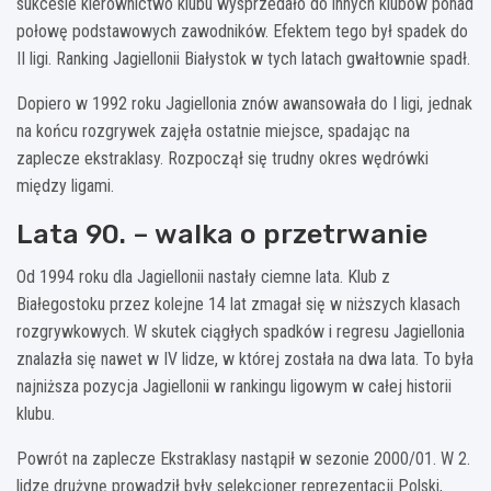
sukcesie kierownictwo klubu wysprzedało do innych klubów ponad
połowę podstawowych zawodników. Efektem tego był spadek do
II ligi. Ranking Jagiellonii Białystok w tych latach gwałtownie spadł.
Dopiero w 1992 roku Jagiellonia znów awansowała do I ligi, jednak
na końcu rozgrywek zajęła ostatnie miejsce, spadając na
zaplecze ekstraklasy. Rozpoczął się trudny okres wędrówki
między ligami.
Lata 90. – walka o przetrwanie
Od 1994 roku dla Jagiellonii nastały ciemne lata. Klub z
Białegostoku przez kolejne 14 lat zmagał się w niższych klasach
rozgrywkowych. W skutek ciągłych spadków i regresu Jagiellonia
znalazła się nawet w IV lidze, w której została na dwa lata. To była
najniższa pozycja Jagiellonii w rankingu ligowym w całej historii
klubu.
Powrót na zaplecze Ekstraklasy nastąpił w sezonie 2000/01. W 2.
lidze drużynę prowadził były selekcjoner reprezentacji Polski,