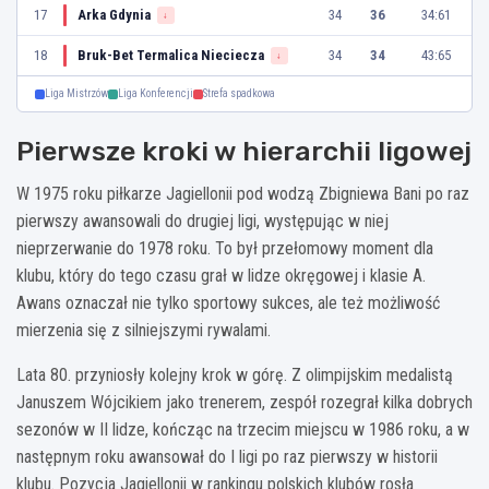
17
Arka Gdynia
34
36
34:61
↓
18
Bruk-Bet Termalica Nieciecza
34
34
43:65
↓
Liga Mistrzów
Liga Konferencji
Strefa spadkowa
Pierwsze kroki w hierarchii ligowej
W 1975 roku piłkarze Jagiellonii pod wodzą Zbigniewa Bani po raz
pierwszy awansowali do drugiej ligi, występując w niej
nieprzerwanie do 1978 roku. To był przełomowy moment dla
klubu, który do tego czasu grał w lidze okręgowej i klasie A.
Awans oznaczał nie tylko sportowy sukces, ale też możliwość
mierzenia się z silniejszymi rywalami.
Lata 80. przyniosły kolejny krok w górę. Z olimpijskim medalistą
Januszem Wójcikiem jako trenerem, zespół rozegrał kilka dobrych
sezonów w II lidze, kończąc na trzecim miejscu w 1986 roku, a w
następnym roku awansował do I ligi po raz pierwszy w historii
klubu. Pozycja Jagiellonii w rankingu polskich klubów rosła