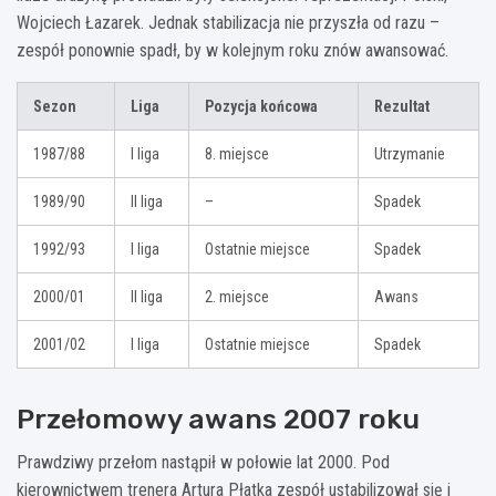
Wojciech Łazarek. Jednak stabilizacja nie przyszła od razu –
zespół ponownie spadł, by w kolejnym roku znów awansować.
Sezon
Liga
Pozycja końcowa
Rezultat
1987/88
I liga
8. miejsce
Utrzymanie
1989/90
II liga
–
Spadek
1992/93
I liga
Ostatnie miejsce
Spadek
2000/01
II liga
2. miejsce
Awans
2001/02
I liga
Ostatnie miejsce
Spadek
Przełomowy awans 2007 roku
Prawdziwy przełom nastąpił w połowie lat 2000. Pod
kierownictwem trenera Artura Płatka zespół ustabilizował się i