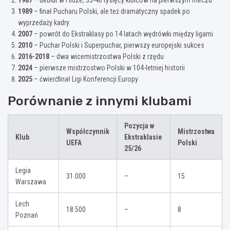
1987
– debiut w I lidze, 35-40 tysięcy kibiców na pierwszym meczu
1989
– finał Pucharu Polski, ale też dramatyczny spadek po
wyprzedaży kadry
2007
– powrót do Ekstraklasy po 14 latach wędrówki między ligami
2010
– Puchar Polski i Superpuchar, pierwszy europejski sukces
2016-2018
– dwa wicemistrzostwa Polski z rzędu
2024
– pierwsze mistrzostwo Polski w 104-letniej historii
2025
– ćwierćfinał Ligi Konferencji Europy
Porównanie z innymi klubami
Pozycja w
Współczynnik
Mistrzostwa
Klub
Ekstraklasie
UEFA
Polski
25/26
Legia
31.000
–
15
Warszawa
Lech
18.500
–
8
Poznań