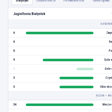
Statystyki
Ostatnie mecze
Porównanie H2H
Tabela ligowa
Jagiellonia Białystok
OSTATNI
6
Zwyc
0
Re
0
Po
9
Gole 
3
Gole 
3
Czys
3
Obie strz
SEZON — WS
34
Mecze 