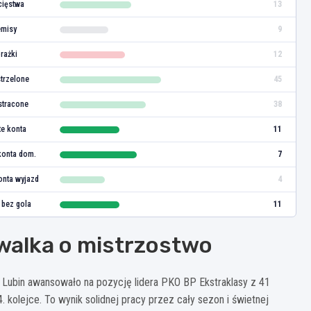
ięstwa
13
misy
9
rażki
12
strzelone
45
stracone
38
te konta
11
konta dom.
7
onta wyjazd
4
 bez gola
11
 walka o mistrzostwo
e Lubin awansowało na pozycję lidera PKO BP Ekstraklasy z 41
 kolejce. To wynik solidnej pracy przez cały sezon i świetnej