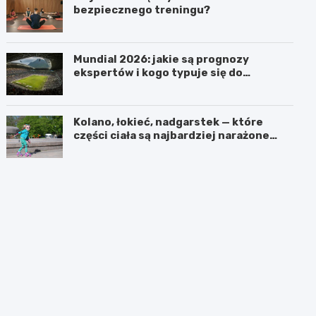
bezpiecznego treningu?
Mundial 2026: jakie są prognozy
ekspertów i kogo typuje się do
pucharu?
Kolano, łokieć, nadgarstek — które
części ciała są najbardziej narażone
podczas jazdy na rolkach?