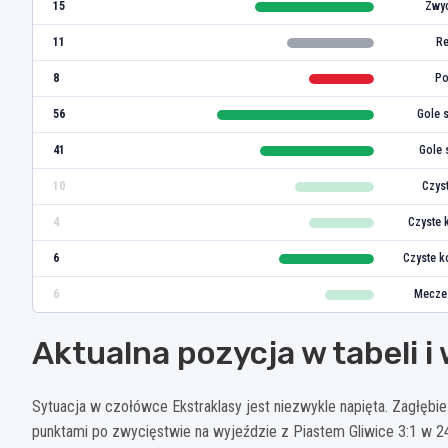
15
Zwyc
11
Re
8
Po
56
Gole 
41
Gole 
10
Czys
4
Czyste 
6
Czyste k
6
Mecze
Aktualna pozycja w tabeli i
Sytuacja w czołówce Ekstraklasy jest niezwykle napięta. Zagłębi
punktami po zwycięstwie na wyjeździe z Piastem Gliwice 3:1 w 24.