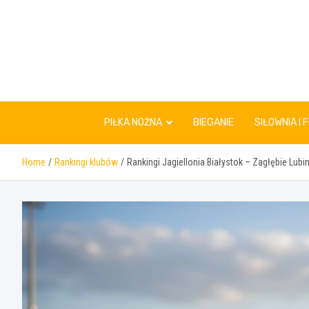
Skip
to
content
PIŁKA NOŻNA
BIEGANIE
SIŁOWNIA I 
Home
Rankingi klubów
Rankingi Jagiellonia Białystok – Zagłębie Lu