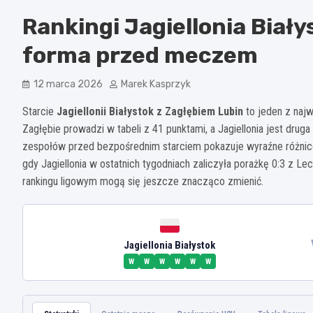
Rankingi Jagiellonia Biały
forma przed meczem
12 marca 2026
Marek Kasprzyk
Starcie
Jagiellonii Białystok z Zagłębiem Lubin
to jeden z naj
Zagłębie prowadzi w tabeli z 41 punktami, a Jagiellonia jest drug
zespołów przed bezpośrednim starciem pokazuje wyraźne różnic
gdy Jagiellonia w ostatnich tygodniach zaliczyła porażkę 0:3 z Lec
rankingu ligowym mogą się jeszcze znacząco zmienić.
Jagiellonia Białystok
W
W
W
W
W
W