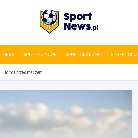
www.sportnews.pl
FITNESS
SPORTY ZIMOWE
SPORT DLA DZIECI
SPRZĘT SPO
bin – forma przed meczem