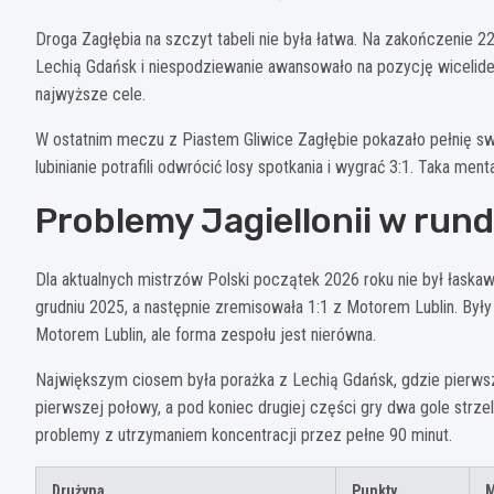
Droga Zagłębia na szczyt tabeli nie była łatwa. Na zakończenie 22
Lechią Gdańsk i niespodziewanie awansowało na pozycję wicelidera
najwyższe cele.
W ostatnim meczu z Piastem Gliwice Zagłębie pokazało pełnię sw
lubinianie potrafili odwrócić losy spotkania i wygrać 3:1. Taka m
Problemy Jagiellonii w run
Dla aktualnych mistrzów Polski początek 2026 roku nie był łaskawy
grudniu 2025, a następnie zremisowała 1:1 z Motorem Lublin. By
Motorem Lublin, ale forma zespołu jest nierówna.
Największym ciosem była porażka z Lechią Gdańsk, gdzie pierws
pierwszej połowy, a pod koniec drugiej części gry dwa gole strzeli
problemy z utrzymaniem koncentracji przez pełne 90 minut.
Drużyna
Punkty
M