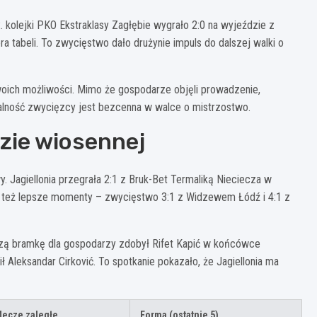
. kolejki PKO Ekstraklasy Zagłębie wygrało 2:0 na wyjeździe z
 tabeli. To zwycięstwo dało drużynie impuls do dalszej walki o
oich możliwości. Mimo że gospodarze objęli prowadzenie,
entalność zwycięzcy jest bezcenna w walce o mistrzostwo.
dzie wiosennej
. Jagiellonia przegrała 2:1 z Bruk-Bet Termaliką Nieciecza w
ły też lepsze momenty – zwycięstwo 3:1 z Widzewem Łódź i 4:1 z
zą bramkę dla gospodarzy zdobył Rifet Kapić w końcówce
ł Aleksandar Cirković. To spotkanie pokazało, że Jagiellonia ma
ecze zaległe
Forma (ostatnie 5)