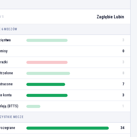
Zagłębie Lubin
VS
E 6 MECZÓW
ięstwa
3
misy
0
rażki
3
strzelone
8
stracone
7
te konta
3
elają (BTTS)
1
ZYSTKIE MECZE
rozegrane
34