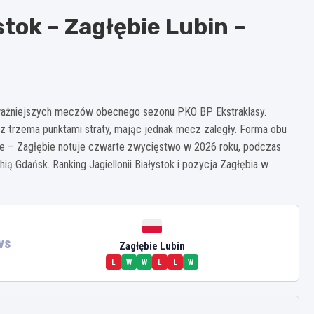
stok – Zagłębie Lubin –
ważniejszych meczów obecnego sezonu PKO BP Ekstraklasy.
a z trzema punktami straty, mając jednak mecz zaległy. Forma obu
e – Zagłębie notuje czwarte zwycięstwo w 2026 roku, podczas
hią Gdańsk. Ranking Jagiellonii Białystok i pozycja Zagłębia w
vs
Zagłębie Lubin
L
W
W
L
L
W