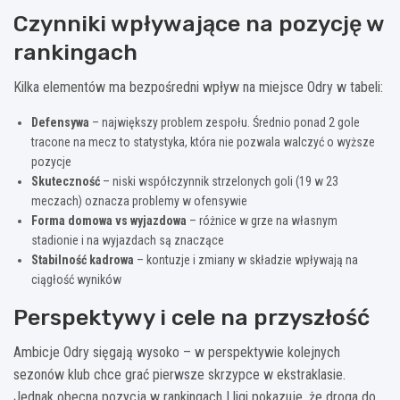
Czynniki wpływające na pozycję w
rankingach
Kilka elementów ma bezpośredni wpływ na miejsce Odry w tabeli:
Defensywa
– największy problem zespołu. Średnio ponad 2 gole
tracone na mecz to statystyka, która nie pozwala walczyć o wyższe
pozycje
Skuteczność
– niski współczynnik strzelonych goli (19 w 23
meczach) oznacza problemy w ofensywie
Forma domowa vs wyjazdowa
– różnice w grze na własnym
stadionie i na wyjazdach są znaczące
Stabilność kadrowa
– kontuzje i zmiany w składzie wpływają na
ciągłość wyników
Perspektywy i cele na przyszłość
Ambicje Odry sięgają wysoko – w perspektywie kolejnych
sezonów klub chce grać pierwsze skrzypce w ekstraklasie.
Jednak obecna pozycja w rankingach I ligi pokazuje, że droga do