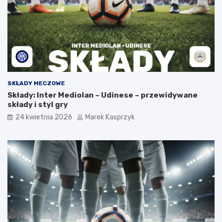
SKŁADY MECZOWE
Składy: Inter Mediolan – Udinese – przewidywane
składy i styl gry
24 kwietnia 2026
Marek Kasprzyk