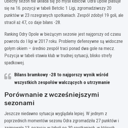
Obecny sezon nie układa się po myśli kibiców. Odra Opole plasuje
się na 16. pozycji w tabeli Betclic 1 Ligi, zgromadziwszy 20
punktów w 23 rozegranych spotkaniach. Zespół zdobył 19 goli, ale
stracił aż 47, co daje bilans -28.
Ranking Odry Opole w bieżącym sezonie jest najgorszy od czasu
powrotu do I ligi w 2017 roku. Problemy defensywne są widoczne
gołym okiem – średnio zespół traci ponad dwa gole na mecz.
Pozycja w tabeli stawia klub w trudnej sytuacji, blisko strefy
spadkowej.
Bilans bramkowy -28 to najgorszy wynik wśród
wszystkich zespołów walczących o utrzymanie
Porównanie z wcześniejszymi
sezonami
Jeszcze niedawno sytuacja wyglądała lepiej. W jednym z
poprzednich momentów sezonu Odra zgromadziła 27 punktów i
zajmowała 13. pozycję w tabeli po 30 spotkaniach, w których