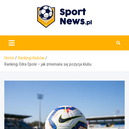
Skip
to
content
www.sportnews.pl
Home
Rankingi klubów
Rankingi Odra Opole – jak zmieniała się pozycja klubu