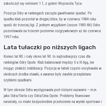
zakończył się remisem 1:1, z golem Wojciecha Tyca.
Pozycja Odry w rankingach zaczęła gwałtownie spadać. Po
spadku klub pozostał w drugiej lidze, by w czerwcu 1984 roku
spaść do trzeciej ligi. Z jednym wyjątkiem (sezon 1985-86) Odra
pozostawała na trzecim poziomie rozgrywkowym aż do czerwca
1997 roku.
Lata tułaczki po niższych ligach
Koniec lat 80. i cały okres lat 90. to najtrudniejszy czas dla
rankingów Odry Opole. Klub balansował między II a III ligą, nie
mogąc znaleźć stabilizacji. Pozycja w tabeli często oscylowała w
okolicach środka stawki, a awanse były zwykle przeplatane
szybkimi spadkami.
W tym okresie Odra występowała pod różnymi nazwami – m.in.
jako Odra/Varta czy Odra/Unia Opole. Problemy finansowe
narastały, co miało bezpośrednie przełożenie na wyniki sportowe i