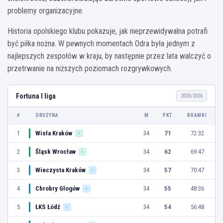
problemy organizacyjne.
Historia opolskiego klubu pokazuje, jak nieprzewidywalna potrafi
być piłka nożna. W pewnych momentach Odra była jednym z
najlepszych zespołów w kraju, by następnie przez lata walczyć o
przetrwanie na niższych poziomach rozgrywkowych.
Fortuna I liga
2025/2026
#
DRUŻYNA
M
PKT
BRAMKI
1
Wisła Kraków
34
71
72:32
↑
2
Śląsk Wrocław
34
62
69:47
↑
3
Wieczysta Kraków
34
57
70:47
↑
4
Chrobry Głogów
34
55
48:36
↑
5
ŁKS Łódź
34
54
56:48
↑