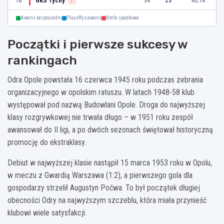
18
GKS Tychy
34
23
40:74
↓
Awans bezpośredni
Play-offy o awans
Strefa spadkowa
Początki i pierwsze sukcesy w
rankingach
Odra Opole powstała 16 czerwca 1945 roku podczas zebrania
organizacyjnego w opolskim ratuszu. W latach 1948-58 klub
występował pod nazwą Budowlani Opole. Droga do najwyższej
klasy rozgrywkowej nie trwała długo – w 1951 roku zespół
awansował do II ligi, a po dwóch sezonach świętował historyczną
promocję do ekstraklasy.
Debiut w najwyższej klasie nastąpił 15 marca 1953 roku w Opolu,
w meczu z Gwardią Warszawa (1:2), a pierwszego gola dla
gospodarzy strzelił Augustyn Poćwa. To był początek długiej
obecności Odry na najwyższym szczeblu, która miała przynieść
klubowi wiele satysfakcji.