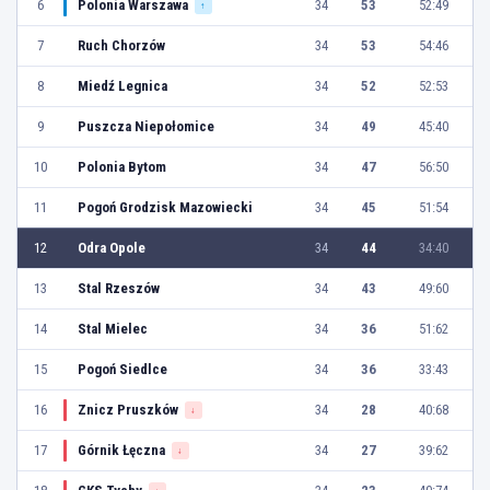
6
Polonia Warszawa
34
53
52:49
↑
7
Ruch Chorzów
34
53
54:46
8
Miedź Legnica
34
52
52:53
9
Puszcza Niepołomice
34
49
45:40
10
Polonia Bytom
34
47
56:50
11
Pogoń Grodzisk Mazowiecki
34
45
51:54
12
Odra Opole
34
44
34:40
13
Stal Rzeszów
34
43
49:60
14
Stal Mielec
34
36
51:62
15
Pogoń Siedlce
34
36
33:43
16
Znicz Pruszków
34
28
40:68
↓
17
Górnik Łęczna
34
27
39:62
↓