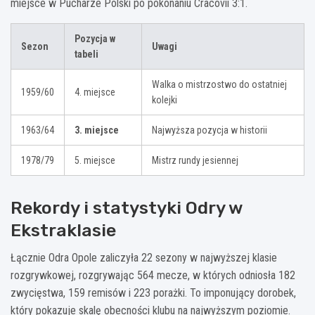
miejsce w Pucharze Polski po pokonaniu Cracovii 3:1.
Pozycja w
Sezon
Uwagi
tabeli
Walka o mistrzostwo do ostatniej
1959/60
4. miejsce
kolejki
1963/64
3. miejsce
Najwyższa pozycja w historii
1978/79
5. miejsce
Mistrz rundy jesiennej
Rekordy i statystyki Odry w
Ekstraklasie
Łącznie Odra Opole zaliczyła 22 sezony w najwyższej klasie
rozgrywkowej, rozgrywając 564 mecze, w których odniosła 182
zwycięstwa, 159 remisów i 223 porażki. To imponujący dorobek,
który pokazuje skalę obecności klubu na najwyższym poziomie.