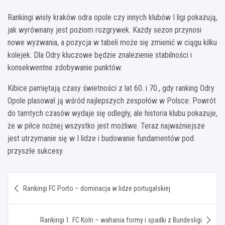
Rankingi wisły kraków odra opole czy innych klubów I ligi pokazują,
jak wyrównany jest poziom rozgrywek. Każdy sezon przynosi
nowe wyzwania, a pozycja w tabeli może się zmienić w ciągu kilku
kolejek. Dla Odry kluczowe będzie znalezienie stabilności i
konsekwentne zdobywanie punktów.
Kibice pamiętają czasy świetności z lat 60. i 70., gdy ranking Odry
Opole plasował ją wśród najlepszych zespołów w Polsce. Powrót
do tamtych czasów wydaje się odległy, ale historia klubu pokazuje,
że w piłce nożnej wszystko jest możliwe. Teraz najważniejsze
jest utrzymanie się w I lidze i budowanie fundamentów pod
przyszłe sukcesy.
Nawigacja
Rankingi FC Porto – dominacja w lidze portugalskiej
wpisu
Rankingi 1. FC Köln – wahania formy i spadki z Bundesligi