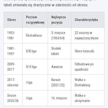
tabeli zmieniała się drastycznie w zależności od okresu:
Poziom
Najlepsza
Okres
Charakterystyka
rozgrywkowy
pozycja
1953-
3. miejsce
22 sezony w
Ekstraklasa
1981
(1963/64)
najwyższej klasie
1981-
Środek
II/III liga
Okres tułaczki
1997
tabeli
2009-
Odbudowa po
IV-II liga
Awanse
2017
upadłości
2017-
Baraże
Walka o
I liga
obecnie
(2021/22)
Ekstraklasę
Sezon
Walka o
I liga
16. miejsce
2025/26
utrzymanie