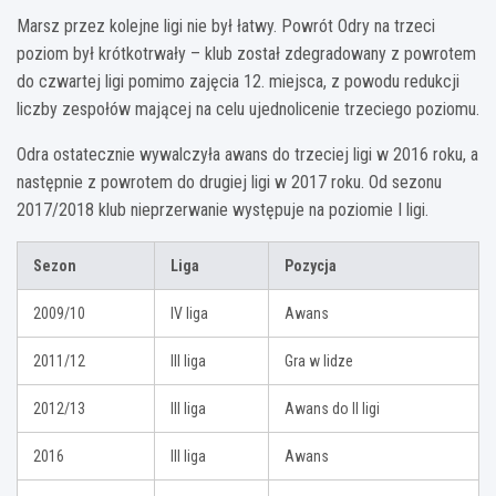
Marsz przez kolejne ligi nie był łatwy. Powrót Odry na trzeci
poziom był krótkotrwały – klub został zdegradowany z powrotem
do czwartej ligi pomimo zajęcia 12. miejsca, z powodu redukcji
liczby zespołów mającej na celu ujednolicenie trzeciego poziomu.
Odra ostatecznie wywalczyła awans do trzeciej ligi w 2016 roku, a
następnie z powrotem do drugiej ligi w 2017 roku. Od sezonu
2017/2018 klub nieprzerwanie występuje na poziomie I ligi.
Sezon
Liga
Pozycja
2009/10
IV liga
Awans
2011/12
III liga
Gra w lidze
2012/13
III liga
Awans do II ligi
2016
III liga
Awans