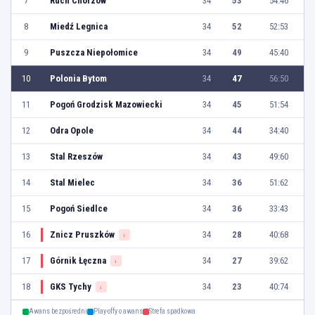
7
Ruch Chorzów
34
53
54:46
8
Miedź Legnica
34
52
52:53
9
Puszcza Niepołomice
34
49
45:40
10
Polonia Bytom
34
47
56:50
11
Pogoń Grodzisk Mazowiecki
34
45
51:54
12
Odra Opole
34
44
34:40
13
Stal Rzeszów
34
43
49:60
14
Stal Mielec
34
36
51:62
15
Pogoń Siedlce
34
36
33:43
16
Znicz Pruszków
34
28
40:68
↓
17
Górnik Łęczna
34
27
39:62
↓
18
GKS Tychy
34
23
40:74
↓
Awans bezpośredni
Play-offy o awans
Strefa spadkowa