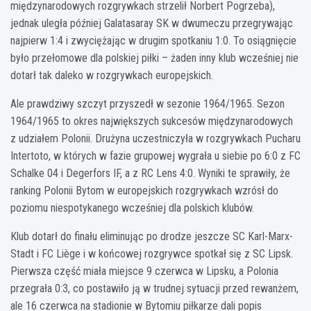
międzynarodowych rozgrywkach strzelił Norbert Pogrzeba),
jednak uległa później Galatasaray SK w dwumeczu przegrywając
najpierw 1:4 i zwyciężając w drugim spotkaniu 1:0. To osiągnięcie
było przełomowe dla polskiej piłki – żaden inny klub wcześniej nie
dotarł tak daleko w rozgrywkach europejskich.
Ale prawdziwy szczyt przyszedł w sezonie 1964/1965. Sezon
1964/1965 to okres największych sukcesów międzynarodowych
z udziałem Polonii. Drużyna uczestniczyła w rozgrywkach Pucharu
Intertoto, w których w fazie grupowej wygrała u siebie po 6:0 z FC
Schalke 04 i Degerfors IF, a z RC Lens 4:0. Wyniki te sprawiły, że
ranking Polonii Bytom w europejskich rozgrywkach wzrósł do
poziomu niespotykanego wcześniej dla polskich klubów.
Klub dotarł do finału eliminując po drodze jeszcze SC Karl-Marx-
Stadt i FC Liège i w końcowej rozgrywce spotkał się z SC Lipsk.
Pierwsza część miała miejsce 9 czerwca w Lipsku, a Polonia
przegrała 0:3, co postawiło ją w trudnej sytuacji przed rewanżem,
ale 16 czerwca na stadionie w Bytomiu piłkarze dali popis