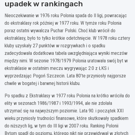
upadek w rankingach
Nieoczekiwanie w 1976 roku Polonia spada do II ligi, powracając
do ekstraklasy rok później w 1977 roku. W tymże roku Polonia
poraz ostatni wywalcza Puchar Polski. Choć klub wrócił do
ekstraklasy, było to tylko krótkie odetchnięcie. W 1978 roku cztery
kluby uzyskały 27 punktów w rozgrywkach i o spadku
zadecydowała dodatkowa tabela uwzględniająca wyniki meczów
między nimi. W sezonie 1978/1979 Polonia uratowała swój byt w
ekstraklasie w ostatnim meczu wygrywając 2:0 z ŁKS i
wyprzedzając Pogoń Szczecin. Lata 80’te przyniosły najgorsze
chwile w bogatej i barwnej historii klubu.
Po spadku z Ekstraklasy w 1977 roku Polonia na krótko wróciła do
elity w sezonach 1986/1987 i 1993/1994, ale nie zdołała
utrzymać się na najwyższym poziomie. Lata 90. i początek XXI
wieku przyniosły trudności finansowe, które skutkowały spadkiem
do niższych lig, w tym do III ligi w 2007 roku. Ranking Polonii
Bytom spadł do poziomu, którego nikt nie przewidywał w złotych