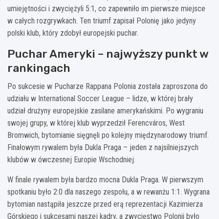
umiejętności i zwyciężyli 5:1, co zapewniło im pierwsze miejsce
w całych rozgrywkach. Ten triumf zapisał Polonię jako jedyny
polski klub, który zdobył europejski puchar.
Puchar Ameryki – najwyższy punkt w
rankingach
Po sukcesie w Pucharze Rappana Polonia została zaproszona do
udziału w International Soccer League – lidze, w której brały
udział drużyny europejskie zasilane amerykańskimi. Po wygraniu
swojej grupy, w której klub wyprzedził Ferencváros, West
Bromwich, bytomianie sięgnęli po kolejny międzynarodowy triumf.
Finałowym rywalem była Dukla Praga – jeden z najsilniejszych
klubów w ówczesnej Europie Wschodniej.
W finale rywalem była bardzo mocna Dukla Praga. W pierwszym
spotkaniu było 2:0 dla naszego zespołu, a w rewanżu 1:1. Wygrana
bytomian nastąpiła jeszcze przed erą reprezentacji Kazimierza
Górskiego i sukcesami naszej kadry, a zwycięstwo Polonii było