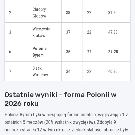
Chrobry
2
38
22
31:20
Głogów
Wieczysta
3
37
22
47:33
Kraków
Polonia
6
35
22
37:28
Bytom
Śląsk
7
34
22
40:36
Wrocław
Ostatnie wyniki – forma Polonii w
2026 roku
Polonia Bytom była w niespójnej formie ostatnio, wygrywając 1 z
ostatnich 5 meczów (20% wskaźnik zwycięstw). Zdobyła 9
bramek i straciła 12 w tym okresie. Jednak słabości obronne były