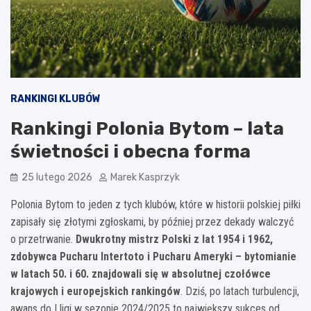
RANKINGI KLUBÓW
Rankingi Polonia Bytom – lata
świetności i obecna forma
25 lutego 2026
Marek Kasprzyk
Polonia Bytom to jeden z tych klubów, które w historii polskiej piłki
zapisały się złotymi zgłoskami, by później przez dekady walczyć
o przetrwanie.
Dwukrotny mistrz Polski z lat 1954 i 1962,
zdobywca Pucharu Intertoto i Pucharu Ameryki – bytomianie
w latach 50. i 60. znajdowali się w absolutnej czołówce
krajowych i europejskich rankingów
. Dziś, po latach turbulencji,
awans do I ligi w sezonie 2024/2025 to największy sukces od