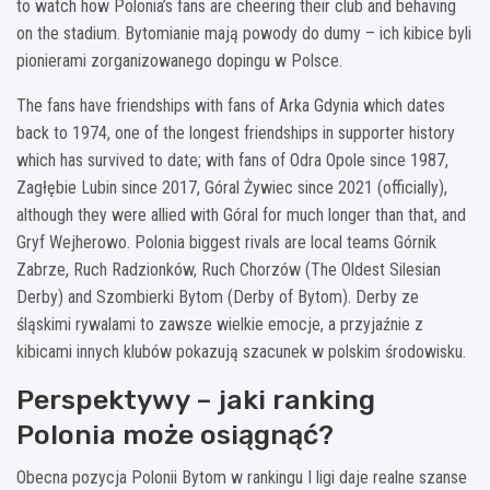
to watch how Polonia’s fans are cheering their club and behaving
on the stadium. Bytomianie mają powody do dumy – ich kibice byli
pionierami zorganizowanego dopingu w Polsce.
The fans have friendships with fans of Arka Gdynia which dates
back to 1974, one of the longest friendships in supporter history
which has survived to date; with fans of Odra Opole since 1987,
Zagłębie Lubin since 2017, Góral Żywiec since 2021 (officially),
although they were allied with Góral for much longer than that, and
Gryf Wejherowo. Polonia biggest rivals are local teams Górnik
Zabrze, Ruch Radzionków, Ruch Chorzów (The Oldest Silesian
Derby) and Szombierki Bytom (Derby of Bytom). Derby ze
śląskimi rywalami to zawsze wielkie emocje, a przyjaźnie z
kibicami innych klubów pokazują szacunek w polskim środowisku.
Perspektywy – jaki ranking
Polonia może osiągnąć?
Obecna pozycja Polonii Bytom w rankingu I ligi daje realne szanse