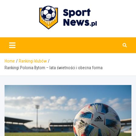
Skip
to
content
www.sportnews.pl
Home
Rankingi klubów
Rankingi Polonia Bytom – lata świetności i obecna forma