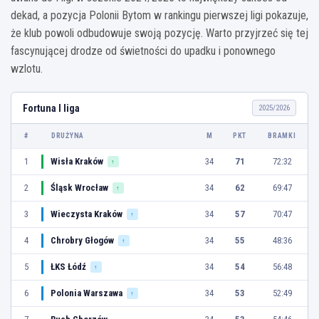
dekad, a pozycja Polonii Bytom w rankingu pierwszej ligi pokazuje,
że klub powoli odbudowuje swoją pozycję. Warto przyjrzeć się tej
fascynującej drodze od świetności do upadku i ponownego
wzlotu.
Fortuna I liga
2025/2026
#
DRUŻYNA
M
PKT
BRAMKI
1
Wisła Kraków
34
71
72:32
↑
2
Śląsk Wrocław
34
62
69:47
↑
3
Wieczysta Kraków
34
57
70:47
↑
4
Chrobry Głogów
34
55
48:36
↑
5
ŁKS Łódź
34
54
56:48
↑
6
Polonia Warszawa
34
53
52:49
↑