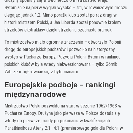
drużyny spotkały się w dwumeczu o mistrzostwo Kraju.
Bytomianie najpierw wygrali wysoko – 4:1, w rewanżowym meczu
ulegając jednak 1:2. Mimo porażki klub został po raz drugi w
historii mistrzem Polski, a Jan Liberda został ponownie królem
strzelców ekstraklasy dzięki strzeleniu szesnastu bramek.
To mistrzostwo miało ogromne znaczenie – otworzyło Polonii
drogę do europejskich pucharów i pozwoliło na historyczny
występ w Pucharze Europy. Pozycja Polonii Bytom w rankingu
polskich klubów była wtedy niekwestionowana – tylko Górnik
Zabrze mógł równać się z bytomianami.
Europejskie podboje – rankingi
międzynarodowe
Mistrzostwo Polski pozwoliło na start w sezonie 1962/1963 w
Pucharze Europy. Drużyna jako pierwsza w Polsce dostała się
wtedy do pierwszej rundy po pokonaniu w kwalifikacjach
Panathinaikosu Ateny 2:1 i 4:1 (premierowego gola dla Polonii w