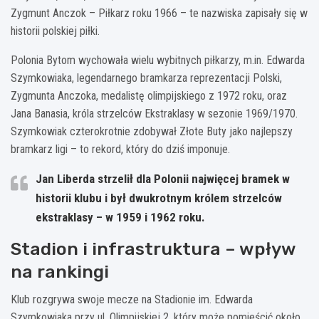
Zygmunt Anczok – Piłkarz roku 1966 – te nazwiska zapisały się w
historii polskiej piłki.
Polonia Bytom wychowała wielu wybitnych piłkarzy, m.in. Edwarda
Szymkowiaka, legendarnego bramkarza reprezentacji Polski,
Zygmunta Anczoka, medalistę olimpijskiego z 1972 roku, oraz
Jana Banasia, króla strzelców Ekstraklasy w sezonie 1969/1970.
Szymkowiak czterokrotnie zdobywał Złote Buty jako najlepszy
bramkarz ligi – to rekord, który do dziś imponuje.
Jan Liberda strzelił dla Polonii najwięcej bramek w
historii klubu i był dwukrotnym królem strzelców
ekstraklasy – w 1959 i 1962 roku.
Stadion i infrastruktura – wpływ
na rankingi
Klub rozgrywa swoje mecze na Stadionie im. Edwarda
Szymkowiaka przy ul. Olimpijskiej 2, który może pomieścić około