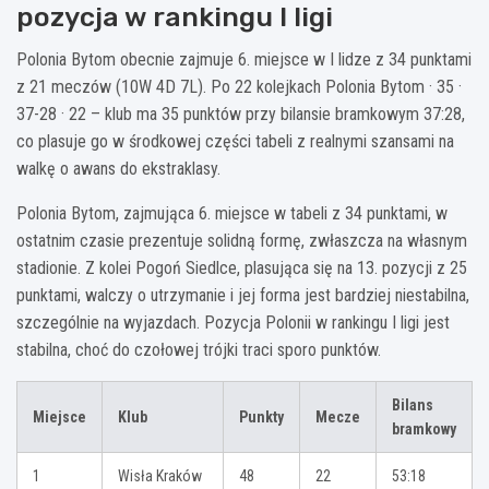
pozycja w rankingu I ligi
Polonia Bytom obecnie zajmuje 6. miejsce w I lidze z 34 punktami
z 21 meczów (10W 4D 7L). Po 22 kolejkach Polonia Bytom · 35 ·
37-28 · 22 – klub ma 35 punktów przy bilansie bramkowym 37:28,
co plasuje go w środkowej części tabeli z realnymi szansami na
walkę o awans do ekstraklasy.
Polonia Bytom, zajmująca 6. miejsce w tabeli z 34 punktami, w
ostatnim czasie prezentuje solidną formę, zwłaszcza na własnym
stadionie. Z kolei Pogoń Siedlce, plasująca się na 13. pozycji z 25
punktami, walczy o utrzymanie i jej forma jest bardziej niestabilna,
szczególnie na wyjazdach. Pozycja Polonii w rankingu I ligi jest
stabilna, choć do czołowej trójki traci sporo punktów.
Bilans
Miejsce
Klub
Punkty
Mecze
bramkowy
1
Wisła Kraków
48
22
53:18