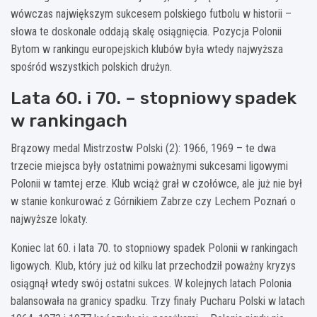
wówczas największym sukcesem polskiego futbolu w historii –
słowa te doskonale oddają skalę osiągnięcia. Pozycja Polonii
Bytom w rankingu europejskich klubów była wtedy najwyższa
spośród wszystkich polskich drużyn.
Lata 60. i 70. – stopniowy spadek
w rankingach
Brązowy medal Mistrzostw Polski (2): 1966, 1969 – te dwa
trzecie miejsca były ostatnimi poważnymi sukcesami ligowymi
Polonii w tamtej erze. Klub wciąż grał w czołówce, ale już nie był
w stanie konkurować z Górnikiem Zabrze czy Lechem Poznań o
najwyższe lokaty.
Koniec lat 60. i lata 70. to stopniowy spadek Polonii w rankingach
ligowych. Klub, który już od kilku lat przechodził poważny kryzys
osiągnął wtedy swój ostatni sukces. W kolejnych latach Polonia
balansowała na granicy spadku. Trzy finały Pucharu Polski w latach