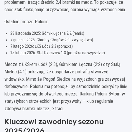
problemem, tracąc średnio 2,4 bramki na mecz. To pokazuje, że
choć atak funkcjonuje przyzwoicie, obrona wymaga wzmocnienia.
Ostatnie mecze Polonii:
28 listopada 2025: Górnik Łęczna 2:2 (remis)
7 grudnia 2025: Chrobry Głogów 2:0 (zwycięstwo)
7 lutego 2026: ŁKS Łódź 2:3 (porażka)
15 lutego 2026: Stal Rzeszów 1:3 (porażka na wyjeździe)
Mecze z ŁKS-em Łódź (2:3), Górnikiem Łęczna (2:2) czy Stalą
Mielec (4:1) pokazują, że gospodarze potrafią stworzyć
widowisko. Mimo że Pogoń Siedlce na wyjazdach gra zazwyczaj
defensywnie, Polonia ma potencjał, by samodzielnie pokryć tę linię
lub przyczynić się do otwartego meczu. Ranking Polonii Bytom w
statystykach strzeleckich jest przyzwoity – klub regularnie
zdobywa bramki, ale też je traci.
Kluczowi zawodnicy sezonu
2025/2026