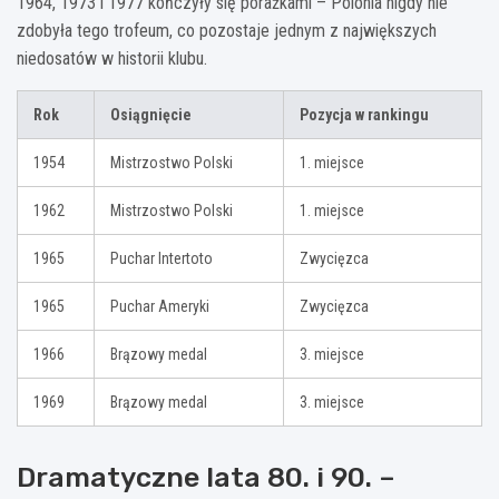
1964, 1973 i 1977 kończyły się porażkami – Polonia nigdy nie
zdobyła tego trofeum, co pozostaje jednym z największych
niedosatów w historii klubu.
Rok
Osiągnięcie
Pozycja w rankingu
1954
Mistrzostwo Polski
1. miejsce
1962
Mistrzostwo Polski
1. miejsce
1965
Puchar Intertoto
Zwycięzca
1965
Puchar Ameryki
Zwycięzca
1966
Brązowy medal
3. miejsce
1969
Brązowy medal
3. miejsce
Dramatyczne lata 80. i 90. –