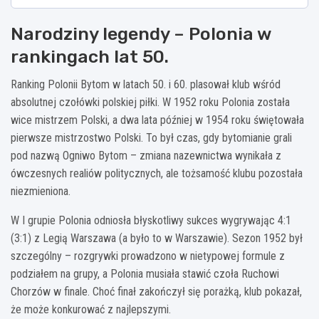
Narodziny legendy – Polonia w
rankingach lat 50.
Ranking Polonii Bytom w latach 50. i 60. plasował klub wśród
absolutnej czołówki polskiej piłki. W 1952 roku Polonia została
wice mistrzem Polski, a dwa lata później w 1954 roku świętowała
pierwsze mistrzostwo Polski. To był czas, gdy bytomianie grali
pod nazwą Ogniwo Bytom – zmiana nazewnictwa wynikała z
ówczesnych realiów politycznych, ale tożsamość klubu pozostała
niezmieniona.
W I grupie Polonia odniosła błyskotliwy sukces wygrywając 4:1
(3:1) z Legią Warszawa (a było to w Warszawie). Sezon 1952 był
szczególny – rozgrywki prowadzono w nietypowej formule z
podziałem na grupy, a Polonia musiała stawić czoła Ruchowi
Chorzów w finale. Choć finał zakończył się porażką, klub pokazał,
że może konkurować z najlepszymi.