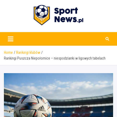
Skip
to
content
www.sportnews.pl
Home
Rankingi klubów
Rankingi Puszcza Niepołomice – niespodzianki w ligowych tabelach