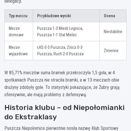
delegacji.
Typ meczu
Przykładowe wyniki
Ocena
Mecze
Puszcza 1-3 Miedź Legnica,
Niestabilne
domowe
Puszcza 1-1 Stal Mielec
Mecze
ŁKS 0-3 Puszcza, Znicz 0-3
Zmienne
wyjazdowe
Puszcza, Ruch 2-0 Puszcza
W 85,71% meczów suma bramek przekroczyła 1,5 gola, w 4
spotkaniach Puszcza nie straciła bramki, a w 13 meczach obie
drużyny zdobyły gole. To statystyki pokazujące, że Żubry grają
ofensywnie, ale mają problemy z defensywą.
Historia klubu – od Niepołomianki
do Ekstraklasy
Puszcza Niepołomice pierwotnie nosiła nazwę Klub Sportowy