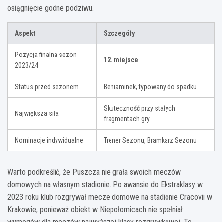
osiągnięcie godne podziwu.
Aspekt
Szczegóły
Pozycja finalna sezon
12. miejsce
2023/24
Status przed sezonem
Beniaminek, typowany do spadku
Skuteczność przy stałych
Największa siła
fragmentach gry
Nominacje indywidualne
Trener Sezonu, Bramkarz Sezonu
Warto podkreślić, że Puszcza nie grała swoich meczów
domowych na własnym stadionie. Po awansie do Ekstraklasy w
2023 roku klub rozgrywał mecze domowe na stadionie Cracovii w
Krakowie, ponieważ obiekt w Niepołomicach nie spełniał
wymogów dla meczów najwyższej klasy rozgrywkowej. To