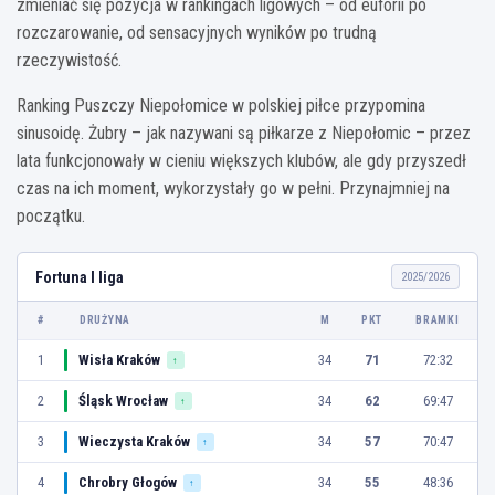
zmieniać się pozycja w rankingach ligowych – od euforii po
rozczarowanie, od sensacyjnych wyników po trudną
rzeczywistość.
Ranking Puszczy Niepołomice w polskiej piłce przypomina
sinusoidę. Żubry – jak nazywani są piłkarze z Niepołomic – przez
lata funkcjonowały w cieniu większych klubów, ale gdy przyszedł
czas na ich moment, wykorzystały go w pełni. Przynajmniej na
początku.
Fortuna I liga
2025/2026
#
DRUŻYNA
M
PKT
BRAMKI
1
Wisła Kraków
34
71
72:32
↑
2
Śląsk Wrocław
34
62
69:47
↑
3
Wieczysta Kraków
34
57
70:47
↑
4
Chrobry Głogów
34
55
48:36
↑