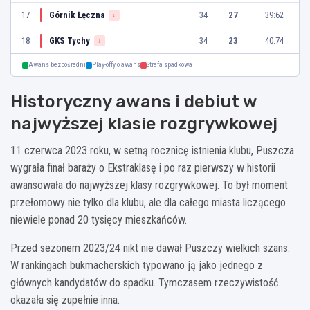
17
Górnik Łęczna
34
27
39:62
↓
18
GKS Tychy
34
23
40:74
↓
Awans bezpośredni
Play-offy o awans
Strefa spadkowa
Historyczny awans i debiut w
najwyższej klasie rozgrywkowej
11 czerwca 2023 roku, w setną rocznicę istnienia klubu, Puszcza
wygrała finał baraży o Ekstraklasę i po raz pierwszy w historii
awansowała do najwyższej klasy rozgrywkowej. To był moment
przełomowy nie tylko dla klubu, ale dla całego miasta liczącego
niewiele ponad 20 tysięcy mieszkańców.
Przed sezonem 2023/24 nikt nie dawał Puszczy wielkich szans.
W rankingach bukmacherskich typowano ją jako jednego z
głównych kandydatów do spadku. Tymczasem rzeczywistość
okazała się zupełnie inna.