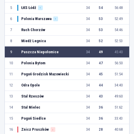
5
ŁKS Łódź
34
54
56:48
↑
6
Polonia Warszawa
34
53
52:49
↑
7
Ruch Chorzów
34
53
54:46
8
Miedź Legnica
34
52
52:53
9
Puszcza Niepołomice
34
49
45:40
10
Polonia Bytom
34
47
56:50
11
Pogoń Grodzisk Mazowiecki
34
45
51:54
12
Odra Opole
34
44
34:40
13
Stal Rzeszów
34
43
49:60
14
Stal Mielec
34
36
51:62
15
Pogoń Siedlce
34
36
33:43
16
Znicz Pruszków
34
28
40:68
↓