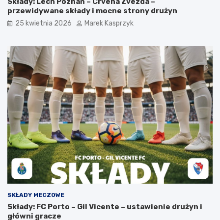
Składy: Lech Poznań – Crvena Zvezda –
przewidywane składy i mocne strony drużyn
25 kwietnia 2026
Marek Kasprzyk
SKŁADY MECZOWE
Składy: FC Porto – Gil Vicente – ustawienie drużyn i
główni gracze