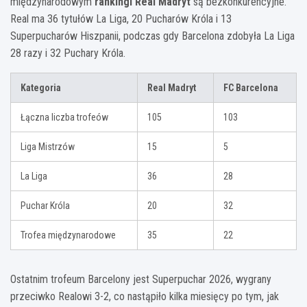
międzynarodowym
rankingi Real Madryt
są bezkonkurencyjne.
Real ma 36 tytułów La Liga, 20 Pucharów Króla i 13
Superpucharów Hiszpanii, podczas gdy Barcelona zdobyła La Liga
28 razy i 32 Puchary Króla.
Kategoria
Real Madryt
FC Barcelona
Łączna liczba trofeów
105
103
Liga Mistrzów
15
5
La Liga
36
28
Puchar Króla
20
32
Trofea międzynarodowe
35
22
Ostatnim trofeum Barcelony jest Superpuchar 2026, wygrany
przeciwko Realowi 3-2, co nastąpiło kilka miesięcy po tym, jak