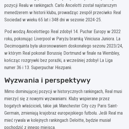
pozycji Realu w rankingach. Carlo Ancelotti został najstarszym
menedżerem w historii klubu, prowadząc zespół przeciwko Real
Sociedad w wieku 65 lat i 348 dni w sezonie 2024-25.
Pod wodzą Ancelottiego Real zdobył 14. Puchar Europy w 2022
roku, pokonując Liverpool w Paryżu bramką Viniciusa Juniora. La
Decimoquinta była ukoronowaniem doskonałego sezonu 2023/24,
w którym Real pokonał Borussię Dortmund w finale na Wembley,
kończąc rozgrywki bez porażki, a wcześniej zdobył La Liga
numer 36 i 13. Superpuchar Hiszpanii.
Wyzwania i perspektywy
Mimo dominującej pozycji w historycznych rankingach, Real musi
mierzyć się z nowymi wyzwaniami. Kluby wspierane przez
bogatych właścicieli, takie jak Manchester City czy Paris Saint-
Germain, zmieniają krajobraz europejskiego futbolu. Jeśli Real ma
mieć rywala w kolejnych rankingach Deloitte, będzie musiał
pochodzić z innego miejsca.