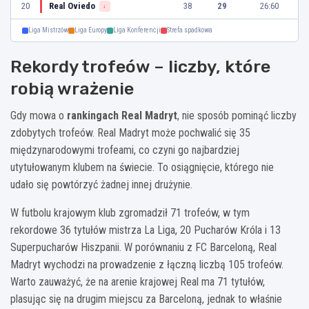
20
Real Oviedo
38
29
26:60
↓
Liga Mistrzów
Liga Europy
Liga Konferencji
Strefa spadkowa
Rekordy trofeów – liczby, które
robią wrażenie
Gdy mowa o
rankingach Real Madryt
, nie sposób pominąć liczby
zdobytych trofeów. Real Madryt może pochwalić się 35
międzynarodowymi trofeami, co czyni go najbardziej
utytułowanym klubem na świecie. To osiągnięcie, którego nie
udało się powtórzyć żadnej innej drużynie.
W futbolu krajowym klub zgromadził 71 trofeów, w tym
rekordowe 36 tytułów mistrza La Liga, 20 Pucharów Króla i 13
Superpucharów Hiszpanii. W porównaniu z FC Barceloną, Real
Madryt wychodzi na prowadzenie z łączną liczbą 105 trofeów.
Warto zauważyć, że na arenie krajowej Real ma 71 tytułów,
plasując się na drugim miejscu za Barceloną, jednak to właśnie