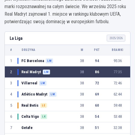
marki rozpoznawalnej na całym świecie. We wrześniu 2025 roku
Real Madryt zajmował 1. miejsce w rankingu klubowym UEFA,
potwierdzając swoją dominację w europejskim futbolu.
La Liga
2025/2026
#
DRUŻYNA
M
PKT
BRAMKI
1
FC Barcelona
38
94
95:36
LM
2
Real Madryt
38
86
77:35
LM
3
Villarreal
38
72
72:46
LM
4
Atlético Madryt
38
69
62:44
LM
5
Real Betis
38
60
59:48
LE
6
Celta Vigo
38
54
53:48
LK
7
Getafe
38
51
32:38