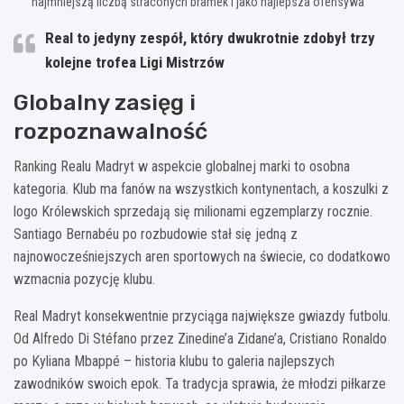
najmniejszą liczbą straconych bramek i jako najlepsza ofensywa
Real to jedyny zespół, który dwukrotnie zdobył trzy
kolejne trofea Ligi Mistrzów
Globalny zasięg i
rozpoznawalność
Ranking Realu Madryt w aspekcie globalnej marki to osobna
kategoria. Klub ma fanów na wszystkich kontynentach, a koszulki z
logo Królewskich sprzedają się milionami egzemplarzy rocznie.
Santiago Bernabéu po rozbudowie stał się jedną z
najnowocześniejszych aren sportowych na świecie, co dodatkowo
wzmacnia pozycję klubu.
Real Madryt konsekwentnie przyciąga największe gwiazdy futbolu.
Od Alfredo Di Stéfano przez Zinedine’a Zidane’a, Cristiano Ronaldo
po Kyliana Mbappé – historia klubu to galeria najlepszych
zawodników swoich epok. Ta tradycja sprawia, że młodzi piłkarze