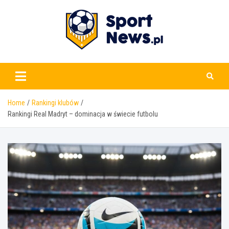
Skip
to
content
www.sportnews.pl
Home
Rankingi klubów
Rankingi Real Madryt – dominacja w świecie futbolu