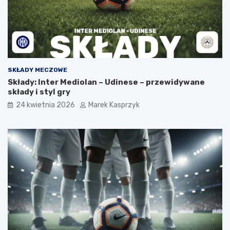
SKŁADY MECZOWE
Składy: Inter Mediolan – Udinese – przewidywane
składy i styl gry
24 kwietnia 2026
Marek Kasprzyk