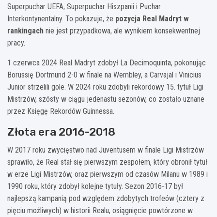
Superpuchar UEFA, Superpuchar Hiszpanii i Puchar
Interkontynentalny. To pokazuje, że
pozycja Real Madryt w
rankingach
nie jest przypadkowa, ale wynikiem konsekwentnej
pracy.
1 czerwca 2024 Real Madryt zdobył La Decimoquinta, pokonując
Borussię Dortmund 2-0 w finale na Wembley, a Carvajal i Vinicius
Junior strzelili gole. W 2024 roku zdobyli rekordowy 15. tytuł Ligi
Mistrzów, szósty w ciągu jedenastu sezonów, co zostało uznane
przez Księgę Rekordów Guinnessa.
Złota era 2016-2018
W 2017 roku zwycięstwo nad Juventusem w finale Ligi Mistrzów
sprawiło, że Real stał się pierwszym zespołem, który obronił tytuł
w erze Ligi Mistrzów, oraz pierwszym od czasów Milanu w 1989 i
1990 roku, który zdobył kolejne tytuły. Sezon 2016-17 był
najlepszą kampanią pod względem zdobytych trofeów (cztery z
pięciu możliwych) w historii Realu, osiągnięcie powtórzone w