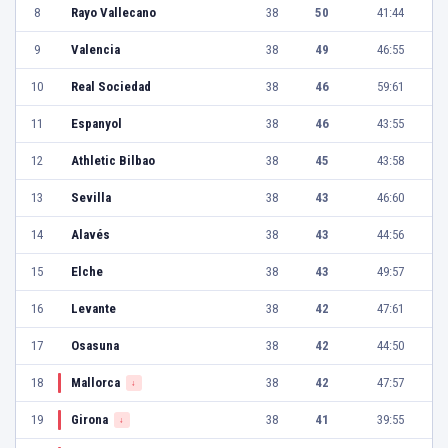
8
Rayo Vallecano
38
50
41:44
9
Valencia
38
49
46:55
10
Real Sociedad
38
46
59:61
11
Espanyol
38
46
43:55
12
Athletic Bilbao
38
45
43:58
13
Sevilla
38
43
46:60
14
Alavés
38
43
44:56
15
Elche
38
43
49:57
16
Levante
38
42
47:61
17
Osasuna
38
42
44:50
18
Mallorca
38
42
47:57
↓
19
Girona
38
41
39:55
↓