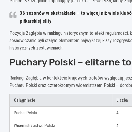
Polsce. Szczególnie imponujący jest okres 1960-1986, kiedy Zagł
36 sezonów w ekstraklasie
– to więcej niż wiele klubó
piłkarskiej elity
Pozycja Zagłębia w rankingu historycznym to efekt regularności,
sosnowiczanie byli stałym elementem najwyższej klasy rozgrywko
historycznych zestawieniach.
Puchary Polski – elitarne 
Rankingi Zagłębia w kontekście krajowych trofeów wyglądają jes
Pucharu Polski oraz czterokrotnym wicemistrzem Polski – dorob
Osiągnięcie
Liczba
Puchar Polski
4
Wicemistrzostwo Polski
4