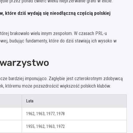
ębie przez ponad ćwierć wieku nieprzerwanie grało w elicie.
w, które dziś wydają się nieodłączną częścią polskiej
 której brakowało wielu innym zespołom. W czasach PRL-u
wej, budując fundamenty, które do dziś stawiają ich wysoko w
towarzystwo
zcze bardziej imponująco. Zagłębie jest czterokrotnym zdobywcą
ek, któremu może pozazdrościć większość polskich klubów.
Lata
1962, 1963, 1977, 1978
1955, 1962, 1963, 1972