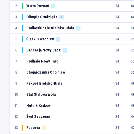
2
Warta Poznań
34
6
↑
3
Olimpia Grudziądz
34
6
↑
4
Podbeskidzie Bielsko-Biała
34
5
↑
5
Śląsk II Wrocław
34
5
↑
6
Sandecja Nowy Sącz
34
5
↑
7
Podhale Nowy Targ
34
5
8
Chojniczanka Chojnice
34
5
9
Rekord Bielsko-Biała
34
4
10
Stal Stalowa Wola
34
4
11
Hutnik Kraków
34
4
12
Świt Szczecin
34
4
13
Resovia
34
4
↓