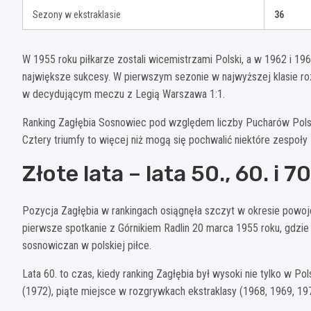
Sezony w ekstraklasie
36
W 1955 roku piłkarze zostali wicemistrzami Polski, a w 1962 i 1963
największe sukcesy. W pierwszym sezonie w najwyższej klasie roz
w decydującym meczu z Legią Warszawa 1:1.
Ranking Zagłębia Sosnowiec pod względem liczby Pucharów Polski 
Cztery triumfy to więcej niż mogą się pochwalić niektóre zespoły z
Złote lata – lata 50., 60. i 70
Pozycja Zagłębia w rankingach osiągnęła szczyt w okresie powoje
pierwsze spotkanie z Górnikiem Radlin 20 marca 1955 roku, gdzie
sosnowiczan w polskiej piłce.
Lata 60. to czas, kiedy ranking Zagłębia był wysoki nie tylko w P
(1972), piąte miejsce w rozgrywkach ekstraklasy (1968, 1969, 19