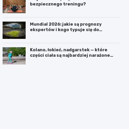
bezpiecznego treningu?
Mundial 2026: jakie są prognozy
ekspertów i kogo typuje się do
pucharu?
Kolano, łokieć, nadgarstek — które
części ciała są najbardziej narażone
podczas jazdy na rolkach?