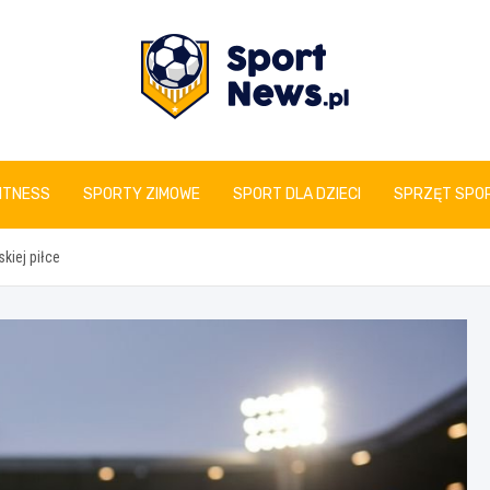
www.sportnews.pl
FITNESS
SPORTY ZIMOWE
SPORT DLA DZIECI
SPRZĘT SPO
kiej piłce