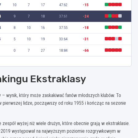
7
10
7
17
47:62
-15
4
9
7
18
37:61
-24
4
8
10
16
37:55
-18
5
5
10
19
33:64
-31
0
7
27
18:84
-66
nkingu Ekstraklasy
y – wynik, który może zaskakiwać fanów młodszych klubów. To
w pierwszej lidze, począwszy od roku 1955 i kończąc na sezonie
zespół wyżej niż wiele drużyn, które obecnie grają w ekstraklasie.
–2019 występował na najwyższym poziomie rozgrywkowym w