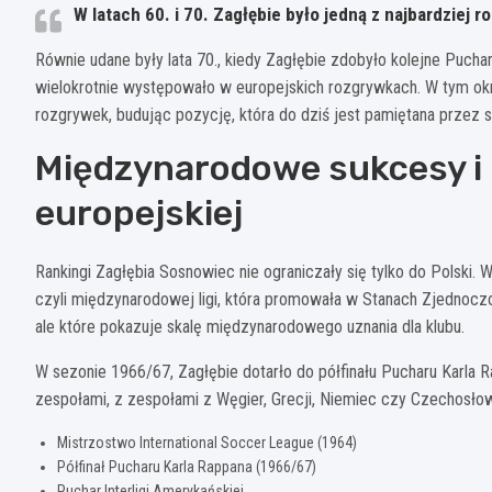
W latach 60. i 70. Zagłębie było jedną z najbardziej
Równie udane były lata 70., kiedy Zagłębie zdobyło kolejne Pucha
wielokrotnie występowało w europejskich rozgrywkach. W tym okr
rozgrywek, budując pozycję, która do dziś jest pamiętana przez s
Międzynarodowe sukcesy i 
europejskiej
Rankingi Zagłębia Sosnowiec nie ograniczały się tylko do Polski. 
czyli międzynarodowej ligi, która promowała w Stanach Zjednoczon
ale które pokazuje skalę międzynarodowego uznania dla klubu.
W sezonie 1966/67, Zagłębie dotarło do półfinału Pucharu Karla 
zespołami, z zespołami z Węgier, Grecji, Niemiec czy Czechosłow
Mistrzostwo International Soccer League (1964)
Półfinał Pucharu Karla Rappana (1966/67)
Puchar Interligi Amerykańskiej