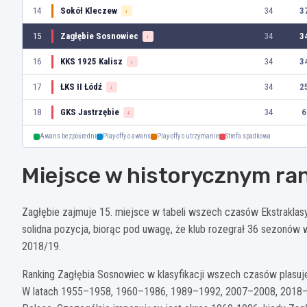
14
Sokół Kleczew
34
3
↓
15
Zagłębie Sosnowiec
34
3
↓
16
KKS 1925 Kalisz
34
3
↓
17
ŁKS II Łódź
34
2
↓
18
GKS Jastrzębie
34
6
↓
Awans bezpośredni
Play-offy o awans
Play-offy o utrzymanie
Strefa spadkowa
Miejsce w historycznym ra
Zagłębie zajmuje 15. miejsce w tabeli wszech czasów Ekstraklas
solidna pozycja, biorąc pod uwagę, że klub rozegrał 36 sezonów 
2018/19.
Ranking Zagłębia Sosnowiec w klasyfikacji wszech czasów plasuje 
W latach 1955–1958, 1960–1986, 1989–1992, 2007–2008, 2018