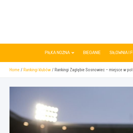
Skip
to
content
PIŁKA NOŻNA
BIEGANIE
SIŁOWNIA I 
Home
Rankingi klubów
Rankingi Zagłębie Sosnowiec – miejsce w pols