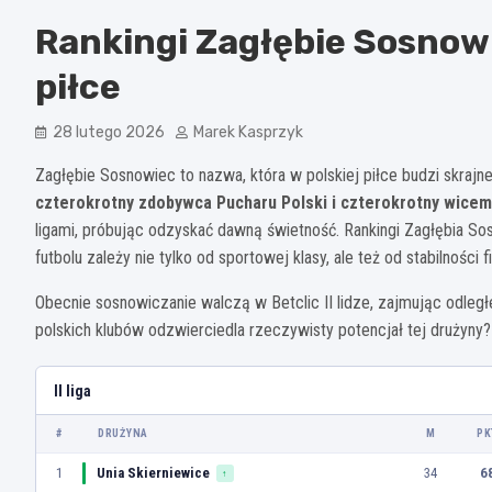
Rankingi Zagłębie Sosnowi
piłce
28 lutego 2026
Marek Kasprzyk
Zagłębie Sosnowiec to nazwa, która w polskiej piłce budzi skrajne
czterokrotny zdobywca Pucharu Polski i czterokrotny wicemi
ligami, próbując odzyskać dawną świetność. Rankingi Zagłębia Sos
futbolu zależy nie tylko od sportowej klasy, ale też od stabilności 
Obecnie sosnowiczanie walczą w Betclic II lidze, zajmując odległ
polskich klubów odzwierciedla rzeczywisty potencjał tej drużyny? S
II liga
#
DRUŻYNA
M
PK
1
Unia Skierniewice
34
6
↑