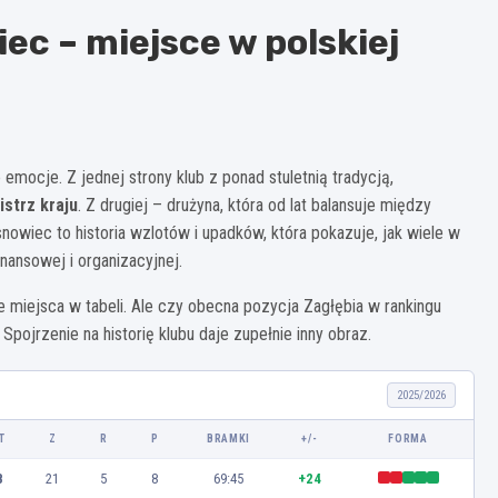
ec – miejsce w polskiej
 emocje. Z jednej strony klub z ponad stuletnią tradycją,
strz kraju
. Z drugiej – drużyna, która od lat balansuje między
nowiec to historia wzlotów i upadków, która pokazuje, jak wiele w
finansowej i organizacyjnej.
e miejsca w tabeli. Ale czy obecna pozycja Zagłębia w rankingu
pojrzenie na historię klubu daje zupełnie inny obraz.
2025/2026
T
Z
R
P
BRAMKI
+/-
FORMA
8
21
5
8
69:45
+24