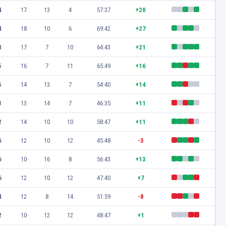
4
17
13
4
57:37
+20
4
18
10
6
69:42
+27
8
17
7
10
64:43
+21
5
16
7
11
65:49
+16
5
14
13
7
54:40
+14
3
13
14
7
46:35
+11
2
14
10
10
58:47
+11
6
12
10
12
45:48
-3
6
10
16
8
56:43
+13
6
12
10
12
47:40
+7
4
12
8
14
51:59
-8
2
10
12
12
48:47
+1