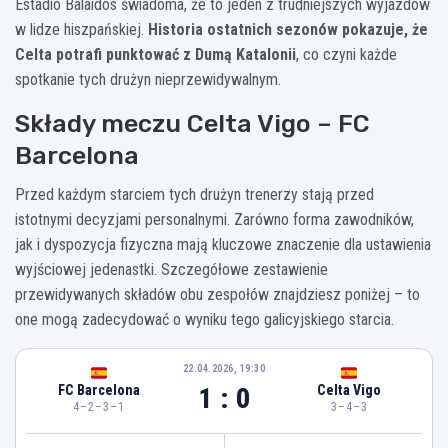
Estadio Balaídos świadoma, że to jeden z trudniejszych wyjazdów
w lidze hiszpańskiej.
Historia ostatnich sezonów pokazuje, że
Celta potrafi punktować z Dumą Katalonii
, co czyni każde
spotkanie tych drużyn nieprzewidywalnym.
Składy meczu Celta Vigo – FC
Barcelona
Przed każdym starciem tych drużyn trenerzy stają przed
istotnymi decyzjami personalnymi. Zarówno forma zawodników,
jak i dyspozycja fizyczna mają kluczowe znaczenie dla ustawienia
wyjściowej jedenastki. Szczegółowe zestawienie
przewidywanych składów obu zespołów znajdziesz poniżej – to
one mogą zadecydować o wyniku tego galicyjskiego starcia.
22.04.2026, 19:30
1 : 0
FC Barcelona
Celta Vigo
4–2–3–1
3–4–3