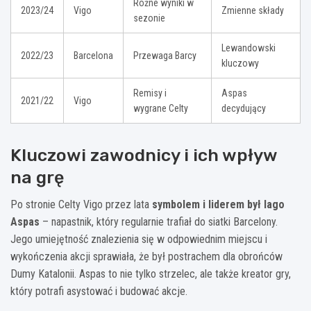
Różne wyniki w
2023/24
Vigo
Zmienne składy
sezonie
Lewandowski
2022/23
Barcelona
Przewaga Barcy
kluczowy
Remisy i
Aspas
2021/22
Vigo
wygrane Celty
decydujący
Kluczowi zawodnicy i ich wpływ
na grę
Po stronie Celty Vigo przez lata
symbolem i liderem był Iago
Aspas
– napastnik, który regularnie trafiał do siatki Barcelony.
Jego umiejętność znalezienia się w odpowiednim miejscu i
wykończenia akcji sprawiała, że był postrachem dla obrońców
Dumy Katalonii. Aspas to nie tylko strzelec, ale także kreator gry,
który potrafi asystować i budować akcje.