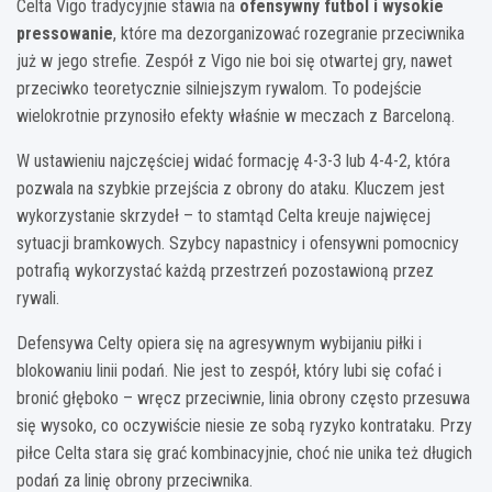
Celta Vigo tradycyjnie stawia na
ofensywny futbol i wysokie
Marcos Alonso
Yoel Lago
Javi Rodríguez
pressowanie
, które ma dezorganizować rozegranie przeciwnika
20
29
32
już w jego strefie. Zespół z Vigo nie boi się otwartej gry, nawet
Ionuț Radu
13
przeciwko teoretycznie silniejszym rywalom. To podejście
wielokrotnie przynosiło efekty właśnie w meczach z Barceloną.
W ustawieniu najczęściej widać formację 4-3-3 lub 4-4-2, która
pozwala na szybkie przejścia z obrony do ataku. Kluczem jest
wykorzystanie skrzydeł – to stamtąd Celta kreuje najwięcej
sytuacji bramkowych. Szybcy napastnicy i ofensywni pomocnicy
potrafią wykorzystać każdą przestrzeń pozostawioną przez
rywali.
Defensywa Celty opiera się na agresywnym wybijaniu piłki i
blokowaniu linii podań. Nie jest to zespół, który lubi się cofać i
bronić głęboko – wręcz przeciwnie, linia obrony często przesuwa
się wysoko, co oczywiście niesie ze sobą ryzyko kontrataku. Przy
piłce Celta stara się grać kombinacyjnie, choć nie unika też długich
podań za linię obrony przeciwnika.