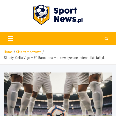
Skip
to
content
www.sportnews.pl
Home
Składy meczowe
Składy: Celta Vigo – FC Barcelona – przewidywane jedenastki i taktyka