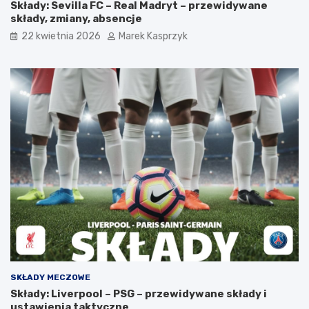
Składy: Sevilla FC – Real Madryt – przewidywane
składy, zmiany, absencje
22 kwietnia 2026
Marek Kasprzyk
SKŁADY MECZOWE
Składy: Liverpool – PSG – przewidywane składy i
ustawienia taktyczne