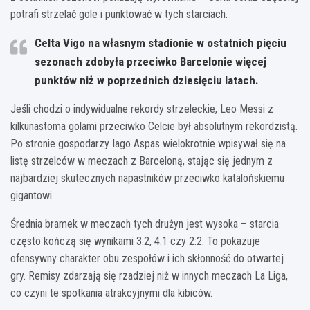
potrafi strzelać gole i punktować w tych starciach.
Celta Vigo na własnym stadionie w ostatnich pięciu
sezonach zdobyła przeciwko Barcelonie więcej
punktów niż w poprzednich dziesięciu latach.
Jeśli chodzi o indywidualne rekordy strzeleckie, Leo Messi z
kilkunastoma golami przeciwko Celcie był absolutnym rekordzistą.
Po stronie gospodarzy Iago Aspas wielokrotnie wpisywał się na
listę strzelców w meczach z Barceloną, stając się jednym z
najbardziej skutecznych napastników przeciwko katalońskiemu
gigantowi.
Średnia bramek w meczach tych drużyn jest wysoka – starcia
często kończą się wynikami 3:2, 4:1 czy 2:2. To pokazuje
ofensywny charakter obu zespołów i ich skłonność do otwartej
gry. Remisy zdarzają się rzadziej niż w innych meczach La Liga,
co czyni te spotkania atrakcyjnymi dla kibiców.