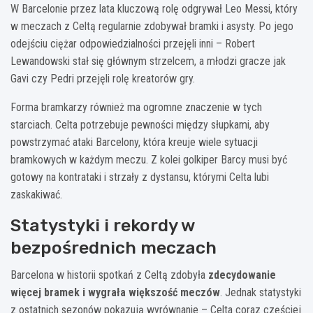
W Barcelonie przez lata kluczową rolę odgrywał Leo Messi, który
w meczach z Celtą regularnie zdobywał bramki i asysty. Po jego
odejściu ciężar odpowiedzialności przejęli inni – Robert
Lewandowski stał się głównym strzelcem, a młodzi gracze jak
Gavi czy Pedri przejęli rolę kreatorów gry.
Forma bramkarzy również ma ogromne znaczenie w tych
starciach. Celta potrzebuje pewności między słupkami, aby
powstrzymać ataki Barcelony, która kreuje wiele sytuacji
bramkowych w każdym meczu. Z kolei golkiper Barcy musi być
gotowy na kontrataki i strzały z dystansu, którymi Celta lubi
zaskakiwać.
Statystyki i rekordy w
bezpośrednich meczach
Barcelona w historii spotkań z Celtą zdobyła
zdecydowanie
więcej bramek i wygrała większość meczów
. Jednak statystyki
z ostatnich sezonów pokazują wyrównanie – Celta coraz częściej