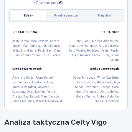
Lamine Yamal
40'
Składy
Przebieg meczu
Statystyki
CELTA VIGO
FC BARCELONA
FC BARCELONA
CELTA VIGO
Joan García
Joan García, Joao Cancelo, Gerard
Ionuț Radu, Marcos Alonso, Yoel
13
Martín, Pau Cubarsí, Jules Koundé,
Lago, Javi Rodríguez, Sergio Carreira,
Joao Cancelo
Gerard Martín
Pau Cubarsí
Jules Koundé
Pedri, Eric García, Pablo Gavi, Dani
Ilaix Moriba, Fer López, Javier Rueda,
2
18
5
23
Olmo, Lamine Yamal, Ferran Torres
Hugo Álvarez, Pablo Durán, Ferran
Jutglà
Pedri
Eric García
8
24
Ławka rezerwowych:
Ławka rezerwowych:
Pablo Gavi
Dani Olmo
Lamine Yamal
Alejandro Balde, Roony Bardghji,
Óscar Mingueza, Williot Swedberg,
6
20
10
Fermín López, Frenkie de Jong,
Borja Iglesias, Hugo Sotelo, Iago
Ferran Torres
Marcus Rashford, Wojciech
Aspas, Iván Villar, Joseph Aidoo,
Szczęsny, Diego Kochen, Ronald
Manu Fernández, Alvaro Núñez,
7
Araújo, Xavi Espart, Marc Casadó,
Matias Vecino, Andrés Antañón,
Tomás Marqués, Robert Lewandowski
Jones El-Abdellaoui
Hugo Álvarez
Pablo Durán
Ferran Jutglà
23
18
9
Analiza taktyczna Celty Vigo
Sergio Carreira
Ilaix Moriba
Fer López
Javier Rueda
5
6
8
17