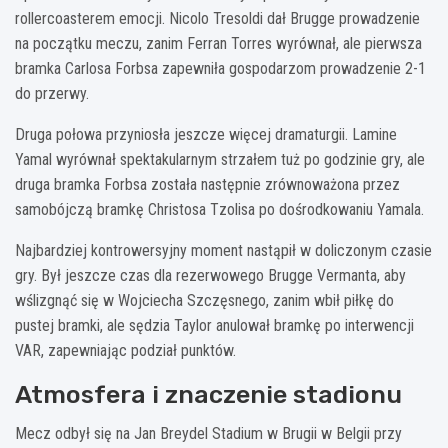
rollercoasterem emocji. Nicolo Tresoldi dał Brugge prowadzenie
na początku meczu, zanim Ferran Torres wyrównał, ale pierwsza
bramka Carlosa Forbsa zapewniła gospodarzom prowadzenie 2-1
do przerwy.
Druga połowa przyniosła jeszcze więcej dramaturgii. Lamine
Yamal wyrównał spektakularnym strzałem tuż po godzinie gry, ale
druga bramka Forbsa została następnie zrównoważona przez
samobójczą bramkę Christosa Tzolisa po dośrodkowaniu Yamala.
Najbardziej kontrowersyjny moment nastąpił w doliczonym czasie
gry. Był jeszcze czas dla rezerwowego Brugge Vermanta, aby
wślizgnąć się w Wojciecha Szczęsnego, zanim wbił piłkę do
pustej bramki, ale sędzia Taylor anulował bramkę po interwencji
VAR, zapewniając podział punktów.
Atmosfera i znaczenie stadionu
Mecz odbył się na Jan Breydel Stadium w Brugii w Belgii przy