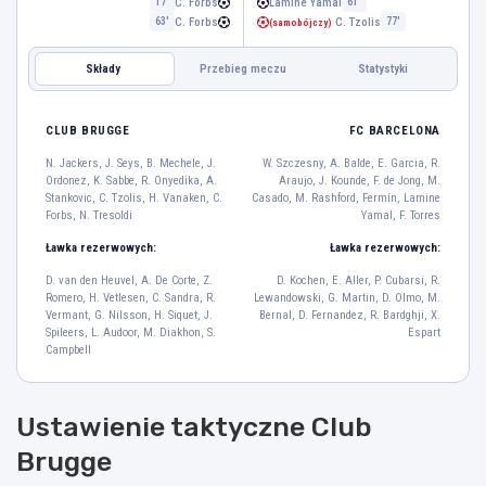
C. Forbs
Lamine Yamal
17'
61'
C. Forbs
C. Tzolis
63'
77'
(samobójczy)
Składy
Przebieg meczu
Statystyki
FC BARCELONA
CLUB BRUGGE
CLUB BRUGGE
FC BARCELONA
N. Jackers
N. Jackers, J. Seys, B. Mechele, J.
W. Szczesny, A. Balde, E. Garcia, R.
29
Ordonez, K. Sabbe, R. Onyedika, A.
Araujo, J. Kounde, F. de Jong, M.
J. Seys
B. Mechele
J. Ordonez
K. Sabbe
Stankovic, C. Tzolis, H. Vanaken, C.
Casado, M. Rashford, Fermín, Lamine
65
44
4
64
Forbs, N. Tresoldi
Yamal, F. Torres
R. Onyedika
A. Stankovic
Ławka rezerwowych:
Ławka rezerwowych:
15
25
D. van den Heuvel, A. De Corte, Z.
D. Kochen, E. Aller, P. Cubarsi, R.
C. Tzolis
H. Vanaken
C. Forbs
Romero, H. Vetlesen, C. Sandra, R.
Lewandowski, G. Martin, D. Olmo, M.
8
20
9
Vermant, G. Nilsson, H. Siquet, J.
Bernal, D. Fernandez, R. Bardghji, X.
N. Tresoldi
Spileers, L. Audoor, M. Diakhon, S.
Espart
Campbell
7
F. Torres
Ustawienie taktyczne Club
7
Brugge
M. Rashford
Fermín
Lamine Yamal
14
16
10