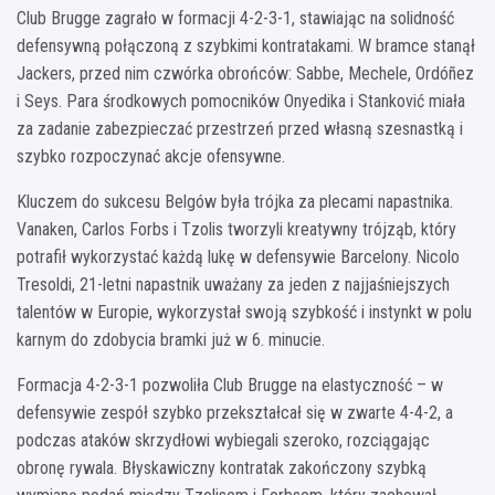
Club Brugge zagrało w formacji 4-2-3-1, stawiając na solidność
F. de Jong
M. Casado
defensywną połączoną z szybkimi kontratakami. W bramce stanął
21
17
Jackers, przed nim czwórka obrońców: Sabbe, Mechele, Ordóñez
A. Balde
E. Garcia
R. Araujo
J. Kounde
3
24
4
23
i Seys. Para środkowych pomocników Onyedika i Stanković miała
W. Szczesny
za zadanie zabezpieczać przestrzeń przed własną szesnastką i
25
szybko rozpoczynać akcje ofensywne.
Kluczem do sukcesu Belgów była trójka za plecami napastnika.
Vanaken, Carlos Forbs i Tzolis tworzyli kreatywny trójząb, który
potrafił wykorzystać każdą lukę w defensywie Barcelony. Nicolo
Tresoldi, 21-letni napastnik uważany za jeden z najjaśniejszych
talentów w Europie, wykorzystał swoją szybkość i instynkt w polu
karnym do zdobycia bramki już w 6. minucie.
Formacja 4-2-3-1 pozwoliła Club Brugge na elastyczność – w
defensywie zespół szybko przekształcał się w zwarte 4-4-2, a
podczas ataków skrzydłowi wybiegali szeroko, rozciągając
obronę rywala. Błyskawiczny kontratak zakończony szybką