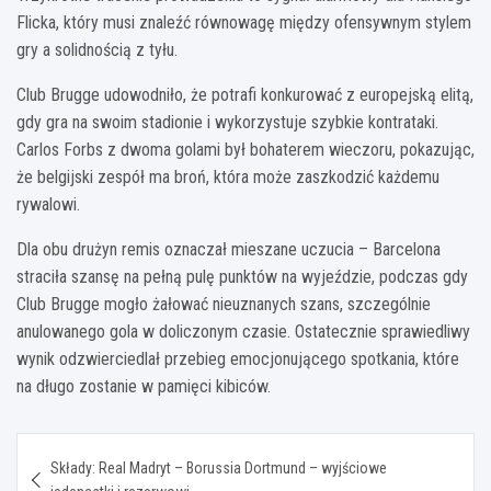
Flicka, który musi znaleźć równowagę między ofensywnym stylem
gry a solidnością z tyłu.
Club Brugge udowodniło, że potrafi konkurować z europejską elitą,
gdy gra na swoim stadionie i wykorzystuje szybkie kontrataki.
Carlos Forbs z dwoma golami był bohaterem wieczoru, pokazując,
że belgijski zespół ma broń, która może zaszkodzić każdemu
rywalowi.
Dla obu drużyn remis oznaczał mieszane uczucia – Barcelona
straciła szansę na pełną pulę punktów na wyjeździe, podczas gdy
Club Brugge mogło żałować nieuznanych szans, szczególnie
anulowanego gola w doliczonym czasie. Ostatecznie sprawiedliwy
wynik odzwierciedlał przebieg emocjonującego spotkania, które
na długo zostanie w pamięci kibiców.
Nawigacja
Składy: Real Madryt – Borussia Dortmund – wyjściowe
wpisu