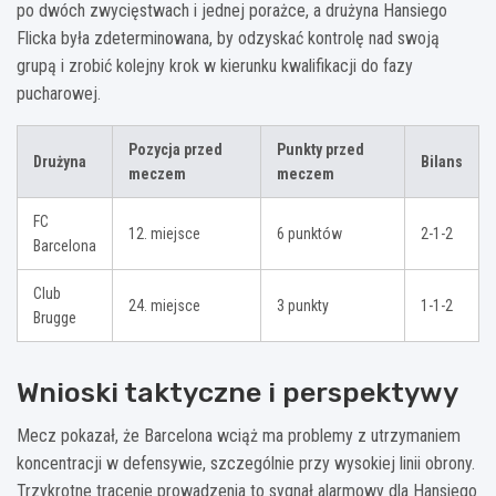
po dwóch zwycięstwach i jednej porażce, a drużyna Hansiego
Flicka była zdeterminowana, by odzyskać kontrolę nad swoją
grupą i zrobić kolejny krok w kierunku kwalifikacji do fazy
pucharowej.
Pozycja przed
Punkty przed
Drużyna
Bilans
meczem
meczem
FC
12. miejsce
6 punktów
2-1-2
Barcelona
Club
24. miejsce
3 punkty
1-1-2
Brugge
Wnioski taktyczne i perspektywy
Mecz pokazał, że Barcelona wciąż ma problemy z utrzymaniem
koncentracji w defensywie, szczególnie przy wysokiej linii obrony.
Trzykrotne tracenie prowadzenia to sygnał alarmowy dla Hansiego