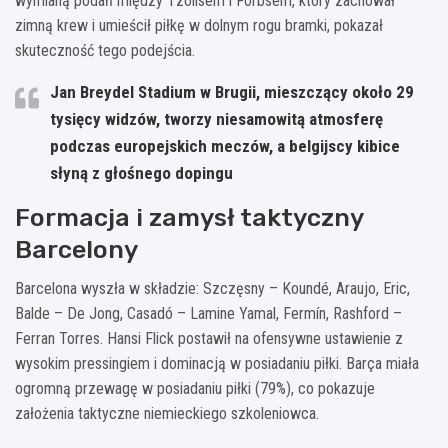
wymianą podań między Tzolisem i Forbsem, który zachował
zimną krew i umieścił piłkę w dolnym rogu bramki, pokazał
skuteczność tego podejścia.
Jan Breydel Stadium w Brugii, mieszczący około 29
tysięcy widzów, tworzy niesamowitą atmosferę
podczas europejskich meczów, a belgijscy kibice
słyną z głośnego dopingu
Formacja i zamysł taktyczny
Barcelony
Barcelona wyszła w składzie: Szczęsny – Koundé, Araujo, Eric,
Balde – De Jong, Casadó – Lamine Yamal, Fermín, Rashford –
Ferran Torres. Hansi Flick postawił na ofensywne ustawienie z
wysokim pressingiem i dominacją w posiadaniu piłki. Barça miała
ogromną przewagę w posiadaniu piłki (79%), co pokazuje
założenia taktyczne niemieckiego szkoleniowca.