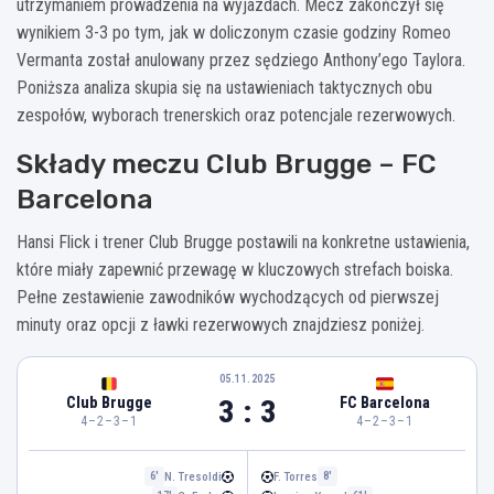
utrzymaniem prowadzenia na wyjazdach. Mecz zakończył się
wynikiem 3-3 po tym, jak w doliczonym czasie godziny Romeo
Vermanta został anulowany przez sędziego Anthony’ego Taylora.
Poniższa analiza skupia się na ustawieniach taktycznych obu
zespołów, wyborach trenerskich oraz potencjale rezerwowych.
Składy meczu Club Brugge – FC
Barcelona
Hansi Flick i trener Club Brugge postawili na konkretne ustawienia,
które miały zapewnić przewagę w kluczowych strefach boiska.
Pełne zestawienie zawodników wychodzących od pierwszej
minuty oraz opcji z ławki rezerwowych znajdziesz poniżej.
05.11.2025
3 : 3
Club Brugge
FC Barcelona
4–2–3–1
4–2–3–1
N. Tresoldi
F. Torres
6'
8'