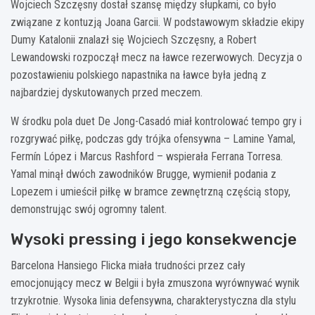
Wojciech Szczęsny dostał szansę między słupkami, co było
związane z kontuzją Joana Garcii. W podstawowym składzie ekipy
Dumy Katalonii znalazł się Wojciech Szczęsny, a Robert
Lewandowski rozpoczął mecz na ławce rezerwowych. Decyzja o
pozostawieniu polskiego napastnika na ławce była jedną z
najbardziej dyskutowanych przed meczem.
W środku pola duet De Jong-Casadó miał kontrolować tempo gry i
rozgrywać piłkę, podczas gdy trójka ofensywna – Lamine Yamal,
Fermín López i Marcus Rashford – wspierała Ferrana Torresa.
Yamal minął dwóch zawodników Brugge, wymienił podania z
Lopezem i umieścił piłkę w bramce zewnętrzną częścią stopy,
demonstrując swój ogromny talent.
Wysoki pressing i jego konsekwencje
Barcelona Hansiego Flicka miała trudności przez cały
emocjonujący mecz w Belgii i była zmuszona wyrównywać wynik
trzykrotnie. Wysoka linia defensywna, charakterystyczna dla stylu