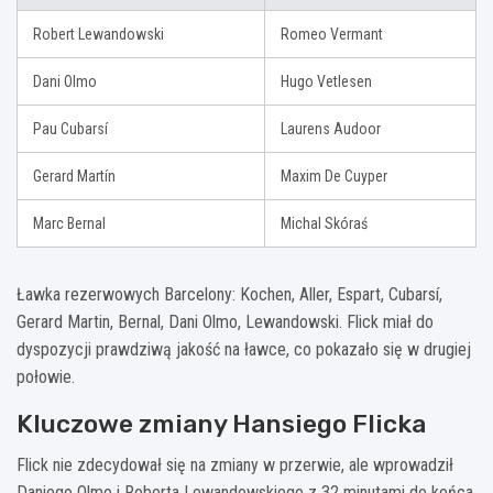
Robert Lewandowski
Romeo Vermant
Dani Olmo
Hugo Vetlesen
Pau Cubarsí
Laurens Audoor
Gerard Martín
Maxim De Cuyper
Marc Bernal
Michal Skóraś
Ławka rezerwowych Barcelony: Kochen, Aller, Espart, Cubarsí,
Gerard Martin, Bernal, Dani Olmo, Lewandowski. Flick miał do
dyspozycji prawdziwą jakość na ławce, co pokazało się w drugiej
połowie.
Kluczowe zmiany Hansiego Flicka
Flick nie zdecydował się na zmiany w przerwie, ale wprowadził
Daniego Olmo i Roberta Lewandowskiego z 32 minutami do końca.