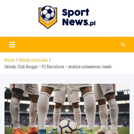
Skip
to
content
www.sportnews.pl
Home
Składy meczowe
Składy: Club Brugge – FC Barcelona – analiza ustawienia i ławki