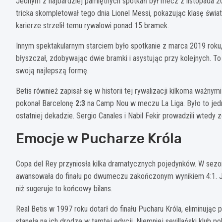
Jednym z najbardziej pamiętnych spotkań był mecz z listopada 20
tricka skompletował tego dnia Lionel Messi, pokazując klasę świ
karierze strzelił temu rywalowi ponad 15 bramek.
Innym spektakularnym starciem było spotkanie z marca 2019 roku
błyszczał, zdobywając dwie bramki i asystując przy kolejnych. 
swoją najlepszą formę.
Betis również zapisał się w historii tej rywalizacji kilkoma ważny
pokonał Barcelonę
2:3
na Camp Nou w meczu La Liga. Było to jedn
ostatniej dekadzie. Sergio Canales i Nabil Fekir prowadzili wtedy
Emocje w Pucharze Króla
Copa del Rey przyniosła kilka dramatycznych pojedynków. W sezon
awansowała do finału po dwumeczu zakończonym wynikiem 4:1. J
niż sugeruje to końcowy bilans.
Real Betis w 1997 roku dotarł do finału Pucharu Króla, eliminując
stanęła na ich drodze w tamtej edycji. Niemniej sevillański klub 