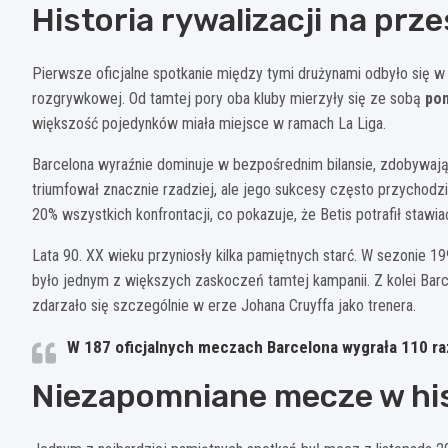
Historia rywalizacji na prz
G. L
Pierwsze oficjalne spotkanie między tymi drużynami odbyło się w 
rozgrywkowej. Od tamtej pory oba kluby mierzyły się ze sobą
pon
A. Ezzalzouli
A. Fidalgo
większość pojedynków miała miejsce w ramach La Liga.
10
15
Barcelona wyraźnie dominuje w bezpośrednim bilansie, zdobywaj
S. 
triumfował znacznie rzadziej, ale jego sukcesy często przychod
20% wszystkich konfrontacji, co pokazuje, że Betis potrafił staw
J. Firpo
V. Gomez
Lata 90. XX wieku przyniosły kilka pamiętnych starć. W sezonie 1
23
16
było jednym z większych zaskoczeń tamtej kampanii. Z kolei Barce
A. 
zdarzało się szczególnie w erze Johana Cruyffa jako trenera.
W 187 oficjalnych meczach Barcelona wygrała 110 raz
Niezapomniane mecze w hist