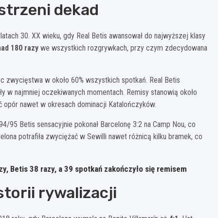
estrzeni dekad
o Celso
latach 30. XX wieku, gdy Real Betis awansował do najwyższej klasy
20
ad 180 razy
we wszystkich rozgrywkach, przy czym zdecydowana
N. Deossa
Antony
18
7
ąc zwycięstwa w około 60% wszystkich spotkań. Real Betis
Amrabat
ziły w najmniej oczekiwanych momentach. Remisy stanowią około
14
iać opór nawet w okresach dominacji Katalończyków.
Natan
H. Bellerin
994/95 Betis sensacyjnie pokonał Barcelonę 3:2 na Camp Nou, co
4
2
lona potrafiła zwyciężać w Sewilli nawet różnicą kilku bramek, co
Valles
1
y, Betis 38 razy, a 39 spotkań zakończyło się remisem
orii rywalizacji