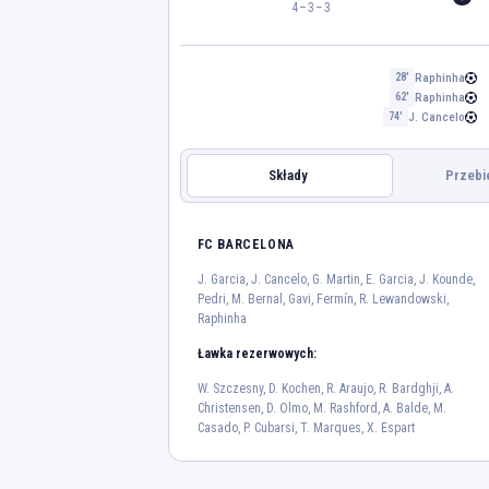
4–3–3
Raphinha
28'
Raphinha
62'
J. Cancelo
74'
Składy
Przebi
REAL BETIS
FC BARCELONA
FC BARCELONA
J. 
J. Garcia, J. Cancelo, G. Martin, E. Garcia, J. Kounde,
Pedri, M. Bernal, Gavi, Fermín, R. Lewandowski,
Raphinha
J. Cancelo
G. Martin
2
18
Ławka rezerwowych:
Pedri
M. 
W. Szczesny, D. Kochen, R. Araujo, R. Bardghji, A.
Christensen, D. Olmo, M. Rashford, A. Balde, M.
8
Casado, P. Cubarsi, T. Marques, X. Espart
Fermín
R. Lew
16