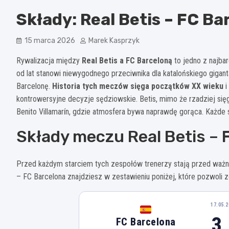
Składy: Real Betis – FC Ba
15 marca 2026
Marek Kasprzyk
Rywalizacja między
Real Betis a FC Barceloną
to jedno z najbar
od lat stanowi niewygodnego przeciwnika dla katalońskiego gigan
Barcelonę.
Historia tych meczów sięga początków XX wieku
i
kontrowersyjne decyzje sędziowskie. Betis, mimo że rzadziej sięg
Benito Villamarín, gdzie atmosfera bywa naprawdę gorąca. Każde s
Składy meczu Real Betis – 
Przed każdym starciem tych zespołów trenerzy stają przed ważny
– FC Barcelona znajdziesz w zestawieniu poniżej, które pozwoli z
17.05.2
3 
FC Barcelona