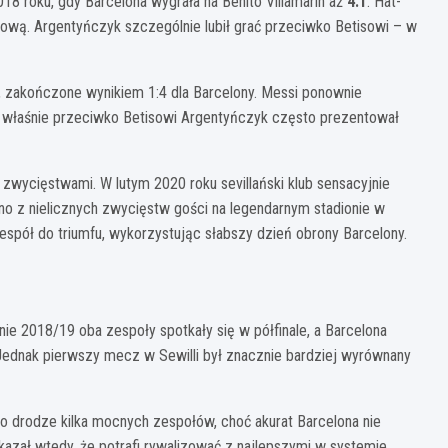
18 roku, gdy Barcelona wygrała na Benito Villamarín aż
4:1
. Hat-
atową. Argentyńczyk szczególnie lubił grać przeciwko Betisowi – w
, zakończone wynikiem 1:4 dla Barcelony. Messi ponownie
To właśnie przeciwko Betisowi Argentyńczyk często prezentował
mi zwycięstwami. W lutym 2020 roku sevillański klub sensacyjnie
o z nielicznych zwycięstw gości na legendarnym stadionie w
 zespół do triumfu, wykorzystując słabszy dzień obrony Barcelony.
ie 2018/19 oba zespoły spotkały się w półfinale, a Barcelona
ednak pierwszy mecz w Sewilli był znacznie bardziej wyrównany
 po drodze kilka mocnych zespołów, choć akurat Barcelona nie
pokazał wtedy, że potrafi rywalizować z najlepszymi w systemie