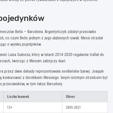
i pojedynków
w meczów Betis – Barcelona. Argentyńczyk zdobył przeciwko
, co czyni Betis jednym z jego ulubionych rywali. Messi strzelał
ując o wyniku pojedynków.
nić Luisa Suáreza, który w latach 2014-2020 regularnie trafiał do
tarciach, tworząc z Messim zabójczy duet.
tóra przez dwie dekady reprezentowała sevillańskie barwy. Joaquín
 mogą konkurować z dorobkiem Messiego. Innym istotnym strzelcem był
ki przeciwników, w tym także Barcelony.
Liczba bramek
Okres
15+
2005-2021