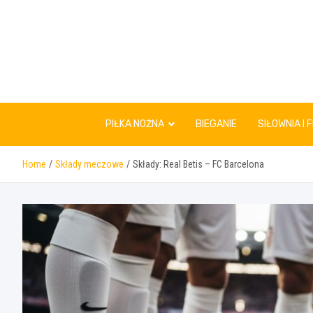
Skip
to
content
PIŁKA NOŻNA
BIEGANIE
SIŁOWNIA I 
Home
Składy meczowe
Składy: Real Betis – FC Barcelona