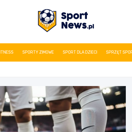
www.sportnews.pl
FITNESS
SPORTY ZIMOWE
SPORT DLA DZIECI
SPRZĘT SPO