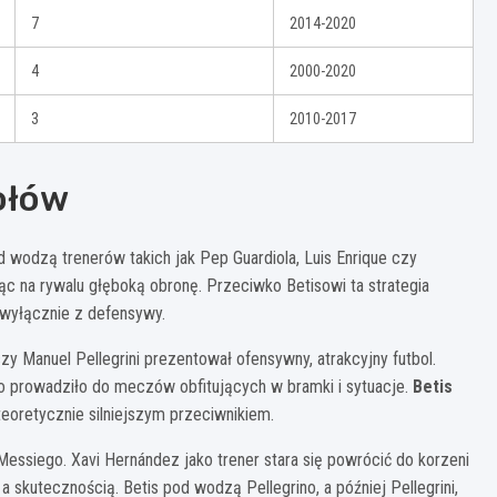
7
2014-2020
4
2000-2020
3
2010-2017
połów
Pod wodzą trenerów takich jak Pep Guardiola, Luis Enrique czy
ąc na rywalu głęboką obronę. Przeciwko Betisowi ta strategia
ł wyłącznie z defensywy.
zy Manuel Pellegrini prezentował ofensywny, atrakcyjny futbol.
 co prowadziło do meczów obfitujących w bramki i sytuacje.
Betis
teoretycznie silniejszym przeciwnikiem.
Messiego. Xavi Hernández jako trener stara się powrócić do korzeni
 skutecznością. Betis pod wodzą Pellegrino, a później Pellegrini,