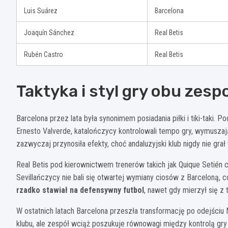
Luis Suárez
Barcelona
Joaquín Sánchez
Real Betis
Rubén Castro
Real Betis
Taktyka i styl gry obu zes
Barcelona przez lata była synonimem posiadania piłki i tiki-taki. 
Ernesto Valverde, katalończycy kontrolowali tempo gry, wymuszaj
zazwyczaj przynosiła efekty, choć andaluzyjski klub nigdy nie gra
Real Betis pod kierownictwem trenerów takich jak Quique Setién c
Sevillańczycy nie bali się otwartej wymiany ciosów z Barceloną,
rzadko stawiał na defensywny futbol
, nawet gdy mierzył się z 
W ostatnich latach Barcelona przeszła transformację po odejściu 
klubu, ale zespół wciąż poszukuje równowagi między kontrolą gry a