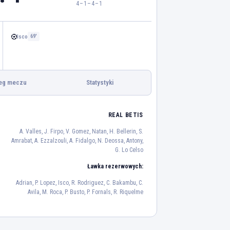
4–1–4–1
Isco
69'
eg meczu
Statystyki
REAL BETIS
Garcia
A. Valles, J. Firpo, V. Gomez, Natan, H. Bellerin, S.
13
Amrabat, A. Ezzalzouli, A. Fidalgo, N. Deossa, Antony,
G. Lo Celso
E. Garcia
J. Kounde
24
23
Ławka rezerwowych:
Bernal
Gavi
Adrian, P. Lopez, Isco, R. Rodriguez, C. Bakambu, C.
Avila, M. Roca, P. Busto, P. Fornals, R. Riquelme
22
6
andowski
Raphinha
9
11