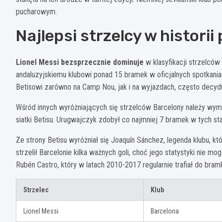
pucharowym.
Najlepsi strzelcy w histori
Lionel Messi bezsprzecznie dominuje
w klasyfikacji strzelcó
andaluzyjskiemu klubowi ponad 15 bramek w oficjalnych spotkaniach
Betisowi zarówno na Camp Nou, jak i na wyjazdach, często decyd
Wśród innych wyróżniających się strzelców Barcelony należy wymie
siatki Betisu. Urugwajczyk zdobył co najmniej 7 bramek w tych s
Ze strony Betisu wyróżniał się Joaquín Sánchez, legenda klubu, k
strzelił Barcelonie kilka ważnych goli, choć jego statystyki nie
Rubén Castro, który w latach 2010-2017 regularnie trafiał do bram
Strzelec
Klub
Lionel Messi
Barcelona