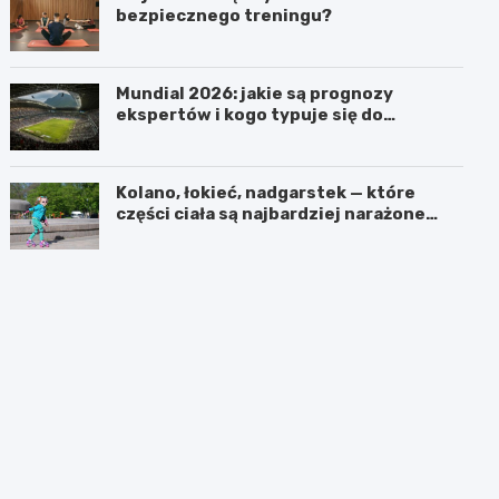
bezpiecznego treningu?
Mundial 2026: jakie są prognozy
ekspertów i kogo typuje się do
pucharu?
Kolano, łokieć, nadgarstek — które
części ciała są najbardziej narażone
podczas jazdy na rolkach?