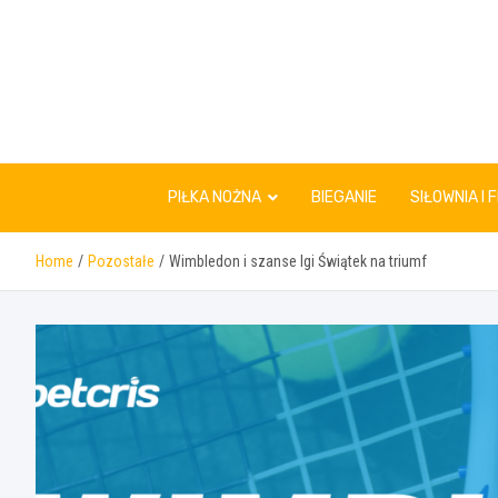
Skip
to
content
PIŁKA NOŻNA
BIEGANIE
SIŁOWNIA I 
Home
Pozostałe
Wimbledon i szanse Igi Świątek na triumf