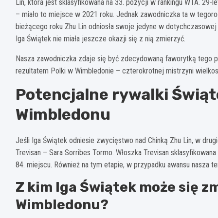
Lin, która jest sklasyfikowana na 33. pozycji w rankingu WTA. 29-le
– miało to miejsce w 2021 roku. Jednak zawodniczka ta w tegorocz
bieżącego roku Zhu Lin odniosła swoje jedyne w dotychczasowej 
Iga Świątek nie miała jeszcze okazji się z nią zmierzyć.
Nasza zawodniczka zdaje się być zdecydowaną faworytką tego 
rezultatem Polki w Wimbledonie – czterokrotnej mistrzyni wielkos
Potencjalne rywalki Świąt
Wimbledonu
Jeśli Iga Świątek odniesie zwycięstwo nad Chinką Zhu Lin, w drug
Trevisan – Sara Sorribes Tormo. Włoszka Trevisan sklasyfikowana
84. miejscu. Również na tym etapie, w przypadku awansu nasza t
Z kim Iga Świątek może się zm
Wimbledonu?