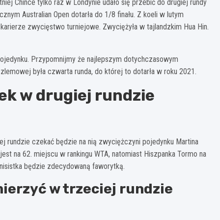
tniej Chince tylko raz w Londynie udało się przebić do drugiej rundy
nym Australian Open dotarła do 1/8 finału. Z koeli w lutym
karierze zwycięstwo turniejowe. Zwyciężyła w tajlandzkim Hua Hin.
pojedynku. Przypomnijmy że najlepszym dotychczasowym
zlemowej była czwarta runda, do której to dotarła w roku 2021.
ek w drugiej rundzie
iej rundzie czekać będzie na nią zwyciężczyni pojedynku Martina
 jest na 62. miejscu w rankingu WTA, natomiast Hiszpanka Tormo na
enisistka będzie zdecydowaną faworytką.
ierzyć w trzeciej rundzie