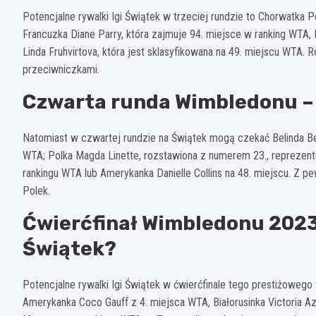
Potencjalne rywalki Igi Świątek w trzeciej rundzie to Chorwatka P
Francuzka Diane Parry, która zajmuje 94. miejsce w ranking WTA, 
Linda Fruhvirtova, która jest sklasyfikowana na 49. miejscu WTA. 
przeciwniczkami.
Czwarta runda Wimbledonu – 
Natomiast w czwartej rundzie na Świątek mogą czekać Belinda Benc
WTA; Polka Magda Linette, rozstawiona z numerem 23., reprezentu
rankingu WTA lub Amerykanka Danielle Collins na 48. miejscu. Z
Polek.
Ćwierćfinał Wimbledonu 2023 
Świątek?
Potencjalne rywalki Igi Świątek w ćwierćfinale tego prestiżowego t
Amerykanka Coco Gauff z 4. miejsca WTA, Białorusinka Victoria Azar