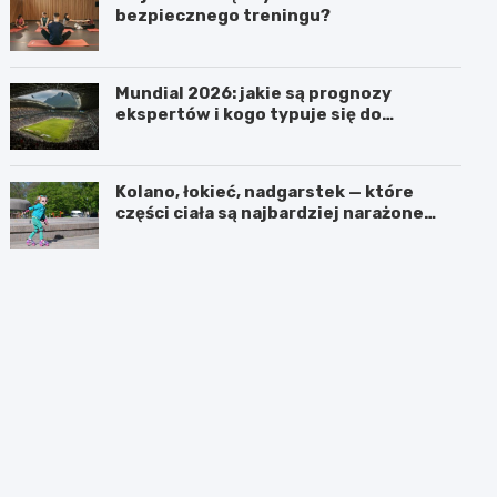
bezpiecznego treningu?
Mundial 2026: jakie są prognozy
ekspertów i kogo typuje się do
pucharu?
Kolano, łokieć, nadgarstek — które
części ciała są najbardziej narażone
podczas jazdy na rolkach?