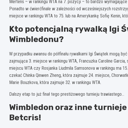
Mertens – w rankingu WTA na 7. pozycji – to bardzo wymagające r
Ponadto w ćwierćfinale w zależności od wcześniejszych rozstrzygni
miejsce w rankingu WTA to 75. lub na Amerykankę Sofię Kenin, któ
Kto potencjalną rywalką Igi Ś
Wimbledonu?
W przypadku awansu do półfinału rywalkami Igi Świątek mogą być
zajmująca 3. miejsce w rankingu WTA, Francuzka Caroline Garcia, 
miejscu WTA czy Rosjanka Liudmila Samsonova w rankingu ma 15.
czekać Chinka Qinwen Zheng, która zajmuje 24. miejsce, Chorwat
Marie Bouzkova, która zajmuje 32. w rankingu WTA.
Dalszy etap to już finał tego prestiżowego turnieju trawiastego…
Wimbledon oraz inne turnieje
Betcris!