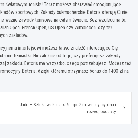
cym światowym tenisie! Teraz możesz obstawiać emocjonujące
kładów sportowych. Zakłady bukmacherskie Betcris oferują Ci nie
inne ważne zawody tenisowe na całym świecie. Bez względu na to,
tralian Open, French Open, US Open czy Wimbledon, czy też
nych zakładów.
uicyjnemu interfejsowi możesz łatwo znaleźć interesujące Cię
bione tenisistki. Niezależnie od tego, czy preferujesz zakłady
aj zakładu, Betcris ma wszystko, czego potrzebujesz. Możesz też
promocyjny Betcris, dzięki któremu otrzymasz bonus do 1400 zł na
Judo — Sztuka walki dla każdego: Zdrowie, dyscyplina i
rozwój osobisty