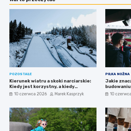
POZOSTAŁE
PIŁKA NOŻNA
Kierunek wiatru a skoki narciarskie:
Jakie znac
Kiedy jest korzystny, a kiedy
budowaniu 
przeszkadza?
10 czerwca 2026
Marek Kasprzyk
10 czerwc