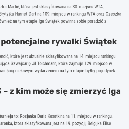
etra Martić, która jest sklasyfikowana na 30. miejscu WTA,
Brytyjka Harriet Dart na 109. miejscu w rankingu WTA oraz Czeszka
Również na tym etapie Iga Świątek powinna sobie poradzić z
potencjalne rywalki Świątek
ić, które jest aktualnie sklasyfikowana na 14. miejscu rankingu
jąca Szwajcarię Jil Teichmann, która zajmuje 129. miejsce w
 pewnością ciekawym wydarzeniem na tym etapie byłby pojedynek
– z kim może się zmierzyć Iga
urnieju to: Rosjanka Daria Kasatkina na 11. miejscu w rankingu,
enka, która sklasyfikowana jest na 19. pozycji, Belgijka Elise