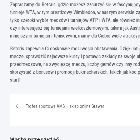
Zapraszamy do Betcris, gdzie możesz zanurzyć się w fascynują
turnieje WTA, w tym prestiżowy Wimbledon, w naszym serwisie za
tylko szeroki wybór meczów i turniejów ATP i WTA, ale również 
czy interesujesz się turniejami wielkoszlemowymi, takimi jak Aus
mniejszymi turniejami tenisowymi, mamy dla Ciebie wiele atrakcyj
Betcris zapewnia Ci doskonałe możliwości obstawiania. Dzięki int
mecze, sprawdzić najnowsze kursy i postawić zakłady na swoje ulu
przedmeczowe, na zwycięzcę meczu, liczby gemów czy inny rodz
skorzystać z bonusów i promocji bukmacherskich, takich jak kod 
start!
Nawigacja
Trofea sportowe AMS – sklep online Grawer
wpisu
Warto przeczytać