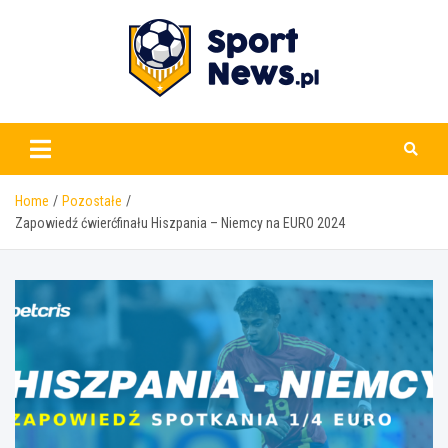
Skip
to
content
www.sportnews.pl
Home
Pozostałe
Zapowiedź ćwierćfinału Hiszpania – Niemcy na EURO 2024