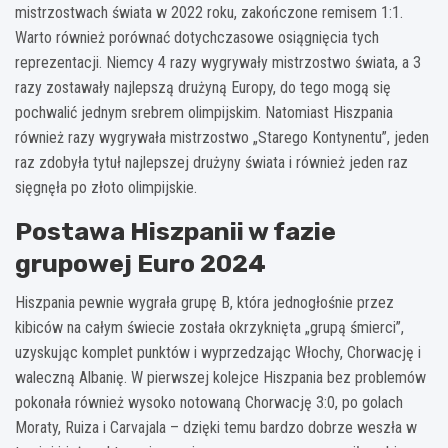
mistrzostwach świata w 2022 roku, zakończone remisem 1:1.
Warto również porównać dotychczasowe osiągnięcia tych
reprezentacji. Niemcy 4 razy wygrywały mistrzostwo świata, a 3
razy zostawały najlepszą drużyną Europy, do tego mogą się
pochwalić jednym srebrem olimpijskim. Natomiast Hiszpania
również razy wygrywała mistrzostwo „Starego Kontynentu”, jeden
raz zdobyła tytuł najlepszej drużyny świata i również jeden raz
sięgnęła po złoto olimpijskie.
Postawa Hiszpanii w fazie
grupowej Euro 2024
Hiszpania pewnie wygrała grupę B, która jednogłośnie przez
kibiców na całym świecie została okrzyknięta „grupą śmierci”,
uzyskując komplet punktów i wyprzedzając Włochy, Chorwację i
waleczną Albanię. W pierwszej kolejce Hiszpania bez problemów
pokonała również wysoko notowaną Chorwację 3:0, po golach
Moraty, Ruiza i Carvajala – dzięki temu bardzo dobrze weszła w