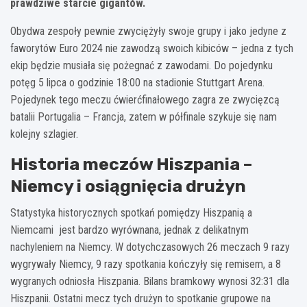
prawdziwe starcie gigantów.
Obydwa zespoły pewnie zwyciężyły swoje grupy i jako jedyne z
faworytów Euro 2024 nie zawodzą swoich kibiców – jedna z tych
ekip będzie musiała się pożegnać z zawodami. Do pojedynku
potęg 5 lipca o godzinie 18:00 na stadionie Stuttgart Arena.
Pojedynek tego meczu ćwierćfinałowego zagra ze zwycięzcą
batalii Portugalia – Francja, zatem w półfinale szykuje się nam
kolejny szlagier.
Historia meczów Hiszpania –
Niemcy i osiągnięcia drużyn
Statystyka historycznych spotkań pomiędzy Hiszpanią a
Niemcami jest bardzo wyrównana, jednak z delikatnym
nachyleniem na Niemcy. W dotychczasowych 26 meczach 9 razy
wygrywały Niemcy, 9 razy spotkania kończyły się remisem, a 8
wygranych odniosła Hiszpania. Bilans bramkowy wynosi 32:31 dla
Hiszpanii. Ostatni mecz tych drużyn to spotkanie grupowe na