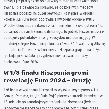
turniej i już praktycznie po pierwszym meczu zapewniła sobie
awans. To z pewnością sprawiło, że do kolejnych meczów
Hiszpanie podeszli na dużej pewności. Następnie w drugiej
kolejce „La Furia Roja” odprawiła z kwitkiem obrońcę tytuły –
Włochy. Choć mecz zakończył się minimalnym zwycięstwem 1:0,
po samobójczym trafieniu Calafioriego, to jednak Hiszpania była w
pojedynku potentatów stroną zdecydowanie dominującą. W
ostatniej kolejce Hiszpania pokonała również 1:0 waleczną Albanię
po trafieniu Torresa – w tym meczu Hiszpania grająca na dużym
spokoju, przeważała i przypieczętowała awans do fazy
pucharowej Euro 2024.
W 1/8 finału Hiszpania gromi
rewelację Euro 2024 – Gruzję
1/8 finału w wykonaniu Hiszpanii to wysokie zwycięstwo 4:1 z
Gruzją. Pomimo, że „La Furia Roja” pierwsza straciła bramkę – w
18. minucie po samobójczym trafieniu Le Normanda (była to
jednocześnie pierwsza stracona bramka na tym turnieju przez