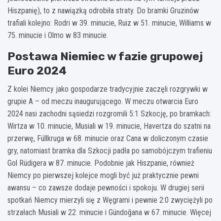
Hiszpanię), to z nawiązką odrobiła straty. Do bramki Gruzinów
trafiali kolejno: Rodri w 39. minucie, Ruiz w 51. minucie, Williams w
75. minucie i Olmo w 83 minucie.
Postawa Niemiec w fazie grupowej
Euro 2024
Z kolei Niemcy jako gospodarze tradycyjnie zaczęli rozgrywki w
grupie A – od meczu inaugurującego. W meczu otwarcia Euro
2024 nasi zachodni sąsiedzi rozgromili 5:1 Szkocję, po bramkach:
Wirtza w 10. minucie, Musiali w 19. minucie, Havertza do szatni na
przerwę, Füllkruga w 68. minucie oraz Cana w doliczonym czasie
gry, natomiast bramka dla Szkocji padła po samobójczym trafieniu
Gol Rüdigera w 87. minucie. Podobnie jak Hiszpanie, również
Niemcy po pierwszej kolejce mogli być już praktycznie pewni
awansu – co zawsze dodaje pewności i spokoju. W drugiej serii
spotkań Niemcy mierzyli się z Węgrami i pewnie 2:0 zwyciężyli po
strzałach Musiali w 22. minucie i Gündoğana w 67. minucie. Więcej