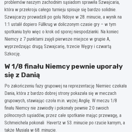
problemów naszym zachodnim sąsiadom sprawiła Szwajcaria,
która w przekroju całego turnieju spisuje się bardzo solidnie.
Szwajcarzy prowadzili po golu Ndoye w 28. minucie, a wynik na
1:1 ustalił dopiero Füllkrug w doliczonym czasie gry – w tym
spotkaniu było więc o krok od sporej niespodzianki. Na koniec
Niemcy z 7 punktami zajęli pierwsze miejsce w grupie A,
wyprzedzając drugą Szwajcarię, trzecie Węgry i czwartą
Szkocję.
W 1/8 finału Niemcy pewnie uporały
się z Danią
Po zakończeniu fazy grupowej na reprezentację Niemiec czekała
Dania, która z bardzo dobrej strony pokazała się w meczach
grupowych, stawiając czoła m.in. wyżej Anglię. W meczu 1/8
finału Niemcy nie zawiodły i pokonały pewnie 2:0 swoich
północnych sąsiadów, przez całe spotkanie mając przewagę, a
Schmeichela pokonali Havertz w 53. minucie po rzucie karnym, a
także Musiala w 68. minucie.