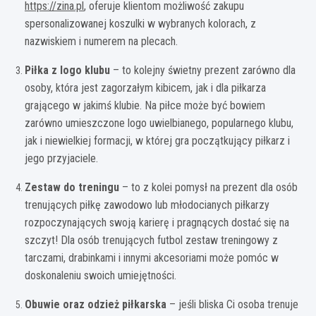
https://zina.pl
, oferuje klientom możliwość zakupu
spersonalizowanej koszulki w wybranych kolorach, z
nazwiskiem i numerem na plecach.
Piłka z logo klubu
– to kolejny świetny prezent zarówno dla
osoby, która jest zagorzałym kibicem, jak i dla piłkarza
grającego w jakimś klubie. Na piłce może być bowiem
zarówno umieszczone logo uwielbianego, popularnego klubu,
jak i niewielkiej formacji, w której gra początkujący piłkarz i
jego przyjaciele.
Zestaw do treningu
– to z kolei pomysł na prezent dla osób
trenujących piłkę zawodowo lub młodocianych piłkarzy
rozpoczynających swoją karierę i pragnących dostać się na
szczyt! Dla osób trenujących futbol zestaw treningowy z
tarczami, drabinkami i innymi akcesoriami może pomóc w
doskonaleniu swoich umiejętności.
Obuwie oraz odzież piłkarska
– jeśli bliska Ci osoba trenuje