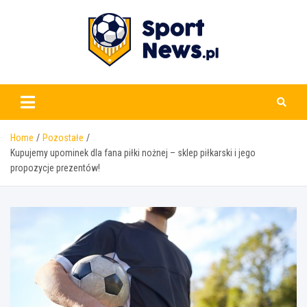
Skip
to
content
www.sportnews.pl
Home
Pozostałe
Kupujemy upominek dla fana piłki nożnej – sklep piłkarski i jego
propozycje prezentów!