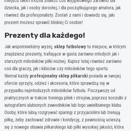
miejscu takim można znaleźć coś wyjątkowego zarówno dla
dziecka, jak i osoby dorosłej; i dla początkującego amatora, jak
również dla profesjonalisty. Zostań z nami i dowiedz się, jaki
prezent możesz sprawić bliskiej Ci osobie!
Prezenty dla każdego!
Jak wspomnieliśmy wyżej,
sklep futbolowy
to miejsce, w którym
znajdziesz prezenty, trafiające w gusta zarówno młodych jak i
starszych miłośników piłki nożnej. Kupisz tutaj również zarówno
coś dla graczy, jak i kibiców czy miłośników tego sportu.
Niemal każdy
profesjonalny sklep piłkarski
posiada w swojej
ofercie sprzęty, odzież i akcesoria, które sprawdzą się w
przypadku najmłodszych miłośników futbolu. Począwszy od
praktycznych w trakcie treningu piłek i strojów, poprzez koszulki z
autografami ulubionych zawodników lub logo uwielbianego klubu.
Osoby, które lubią rozgrywać sparingi z przyjaciółmi lub trenują
piłkę, żeby zachować zdrowie i kondycję, z pewnością ucieszą
się z nowego obuwia piłkarskiego lub piłki wysokiej jakości, która